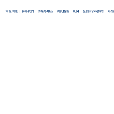
常見問題
|
聯絡我們
|
傳媒專用區
|
網頁指南
|
規例
|
提倡有節制博彩
|
私隱