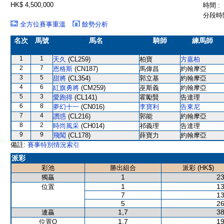
HK$ 4,500,000
時間 :
分段時間
全方位賽事重溫
餘勢分析
名次
馬號
馬名
騎師
練馬師
1
1
天久
(CL259)
柏寶
方嘉柏
2
7
恩格斯
(CN187)
馬偉昌
約翰摩亞
3
5
甜將
(CL354)
郭立基
約翰摩亞
4
6
紅旗勇將
(CM259)
巫斯義
約翰摩亞
5
3
愛跑得
(CL141)
霍勵賢
告達理
6
8
夢幻十一
(CN016)
李寶利
告東尼
7
4
讚惑
(CL216)
郭能
約翰摩亞
8
2
時尚風采
(CH014)
祁義理
告達理
9
9
飛闖
(CL178)
薛寶力
約翰摩亞
備註:
賽事特別情況索引
派彩
彩池
勝出組合
派彩 (HK$)
1
23
獨贏
1
13
位置
7
13
5
26
1,7
38
連贏
1,7
19
位置Q