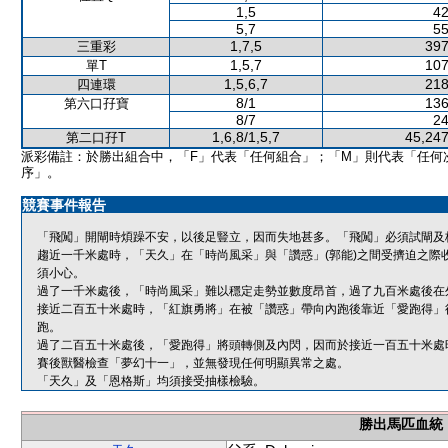
1,5
42
5,7
55
1,7,5
397
三重彩
1,5,7
107
單T
1,5,6,7
218
四連環
8/1
136
第六口孖寶
8/7
24
1,6,8/1,5,7
45,247
第二口孖T
派彩備註：於勝出組合中，「F」代表「任何組合」；「M」則代表「任何
序」。
競賽事件報告
「飛闖」開閘時煩躁不安，以後足豎立，因而失地甚多。「飛闖」必須試閘及
趨近一千米處時，「天久」在「時尚風采」與「讚惑」(郭能)之間受擠迫之際
須小心。
過了一千米處後，「時尚風采」難以穩定走勢並數度昂首，過了九百米處後在
接近二百五十米處時，「紅旗勇將」在被「讚惑」帶向內跑後靠近「愛跑得」
跑。
過了二百五十米處後，「愛跑得」將頭轉側及內閃，因而於接近一百五十米處
賽後獸醫檢查「夢幻十一」，並無發現任何明顯異常之處。
「天久」及「恩格斯」均須接受抽樣檢驗。
勝出馬匹血統