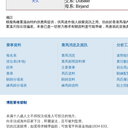
父系: Dubawi
天久
母系: Birjand
備註
模擬鳥瞰重溫由特約供應商提供，供馬迷作個人娛樂資訊之用。但由於香港馬場
重溫片段出現偏差。本會已盡一切努力務求有關資料盡可能準確，馬會就此並無責
賽事資料
賽馬消息及資訊
分析工
報名表
賽馬消息
速勢能
排位表(本地)
賽馬新聞資料庫
賽日數
賠率
主要賽事
初出馬
賽果
馬匹資料
騎練配
騎師分場表
騎師資料
馬匹搬
練馬師分場表
練馬師資料
貼士指
博彩要有節制
未滿十八歲人士不得投注或進入可投注的地方。
向非法或海外莊家下注，即屬違法，且可被判監禁。
切勿沉迷賭博，如需尋求輔導協助，可致電平和基金熱線1834 633。