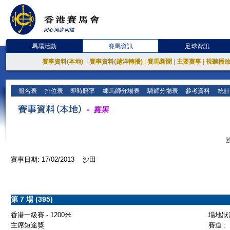
馬場活動
賽馬資訊
足球資訊
賽事資料(本地)
|
賽事資料(越洋轉播)
|
賽馬新聞
|
主要賽事
|
視聽播
報名表
排位表
即時賠率
練馬師分場表
騎師分場表
參考資料
統計
賽事日期: 17/02/2013 沙田
第 7 場 (395)
香港一級賽 - 1200米
場地狀況
主席短途獎
賽道 :