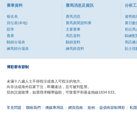
賽事資料
賽馬消息及資訊
分析工
報名表
賽馬消息
速勢能
排位表(本地)
賽馬新聞資料庫
賽日數
賠率
主要賽事
初出馬
賽果
馬匹資料
騎練配
騎師分場表
騎師資料
馬匹搬
練馬師分場表
練馬師資料
貼士指
博彩要有節制
未滿十八歲人士不得投注或進入可投注的地方。
向非法或海外莊家下注，即屬違法，且可被判監禁。
切勿沉迷賭博，如需尋求輔導協助，可致電平和基金熱線1834 633。
常見問題
|
聯絡我們
|
傳媒專用區
|
網頁指南
|
規例
|
提倡有節制博彩
|
私隱