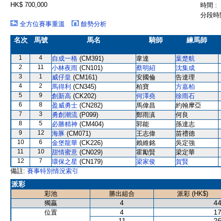
HK$ 700,000
時間 :
分段時間
全方位賽事重溫
餘勢分析
名次
馬號
馬名
騎師
練馬師
1
4
自成一格
(CM391)
韋達
葉楚航
2
11
小林夜雨
(CN101)
蔡明紹
沈集成
3
1
威仔皇
(CM161)
安國倫
告達理
4
2
馬得利
(CN345)
柏寶
方嘉柏
5
9
創新高
(CK202)
何澤堯
徐雨石
6
8
盈威勇士
(CN282)
馬偉昌
約翰摩亞
7
3
勇創潮流
(P099)
鄭雨滇
何良
8
5
必勝精神
(CM404)
郭能
孫達志
9
12
海豚
(CM071)
王志偉
苗禮德
10
6
金堡龍華
(CK226)
賴維銘
吳定強
11
10
甜情蜜意
(CN029)
霍勵賢
梁定華
12
7
環保之星
(CN179)
梁家俊
賀賢
備註:
賽事特別情況索引
派彩
彩池
勝出組合
派彩 (HK$)
4
44
獨贏
4
17
位置
11
26