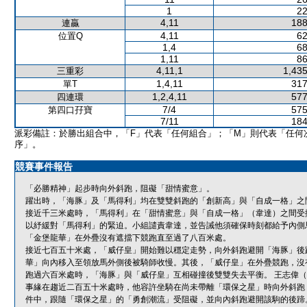
1
22
4,11
188
連贏
4,11
62
位置Q
1,4
68
1,11
86
4,11,1
1,435
三重彩
1,4,11
317
單T
1,2,4,11
577
四連環
7/4
575
第四口孖寶
7/11
184
派彩備註：於勝出組合中，「F」代表「任何組合」；「M」則代表「任何
序」。
競賽事件報告
「必勝精神」起步時向外斜跑，阻礙「甜情蜜意」。
躍出時，「海豚」及「馬得利」均在雙雙斜跑的「創新高」與「自成一格」之
接近千三米處時，「馬得利」在「甜情蜜意」與「自成一格」（韋達）之間受
以紓緩對「馬得利」的緊迫。小組譴責韋達，並告誡他須確保時刻都給予內側
「金堡龍華」在外疊沒有遮擋下競跑直至過了八百米處。
接近七百五十米處，「威仔皇」開始難以穩定走勢，向外斜跑避開「海豚」後
華」向內移入至領放馬外側後被騎師收慢。其後，「威仔皇」在外疊競跑，沒
跑過六百米處時，「海豚」與「威仔皇」互相碰撞後雙雙失去平衡。 王志偉（「
事緣在趨近二百五十米處時，他容許坐騎在尚未帶離「環保之星」時向外斜跑
件中，跟隨「環保之星」的「勇創潮流」受阻礙，並向內斜跑避開該駒的後蹄