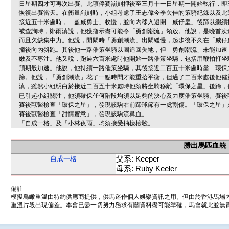
日星期四才可再次出賽。此項停賽罰則押後至三月十一日星期一開始執行，即
恢復出賽當天。在衡量罰則時，小組考慮了王志偉今季欠佳的策騎紀錄以及此
接近五十米處時，「盈威勇士」收慢，並向內移入避開「威仔皇」後蹄以繼續
被查詢時，鄭雨滇說，他獲指示盡可能令「勇創潮流」領放。他說，是晚首次
而且欠缺集中力。他說，開閘時「勇創潮流」出閘緩慢，起步後不久在「威仔
撞後向內斜跑。其後他一路催策坐騎以圖追回失地，但「勇創潮流」未能加速
嫩及不專注。他又說，跑過六百米處時他開始一路催策坐騎，包括用鞭拍打坐
預期般加速。他說，他持續一路催策坐騎，其後接近二百五十米處時當「環保
蹄。他說，「勇創潮流」花了一點時間才能重拾平衡，但過了二百米處後他催
滇，雖然小組明白於接近二百五十米處時他須將坐騎移離「環保之星」後蹄，
已引起小組關注，他須確保任何階段均須以足夠的決心及力度催策坐騎。賽後
賽後獸醫檢查「環保之星」，發現該駒右前蹄球節有一處割傷。「環保之星」
賽後獸醫檢查「甜情蜜意」，發現該駒流鼻血。
「自成一格」及「小林夜雨」均須接受抽樣檢驗。
勝出馬匹血統
父系: Keeper
自成一格
母系: Ruby Keeler
備註
模擬鳥瞰重溫由特約供應商提供，供馬迷作個人娛樂資訊之用。但由於香港馬場
重溫片段出現偏差。本會已盡一切努力務求有關資料盡可能準確，馬會就此並無責