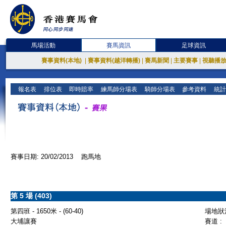
馬場活動
賽馬資訊
足球資訊
賽事資料(本地)
|
賽事資料(越洋轉播)
|
賽馬新聞
|
主要賽事
|
視聽播
報名表
排位表
即時賠率
練馬師分場表
騎師分場表
參考資料
統計
賽事日期: 20/02/2013 跑馬地
第 5 場 (403)
第四班 - 1650米 - (60-40)
場地狀況
大埔讓賽
賽道 :