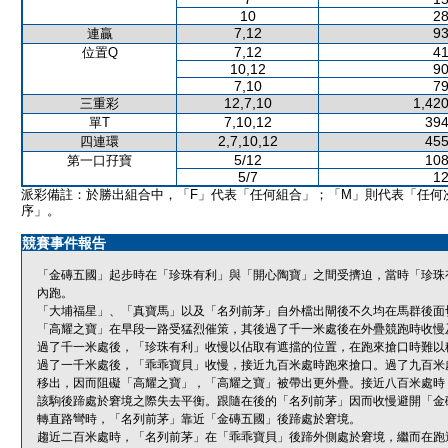
10
28
7,12
93
連贏
7,12
41
位置Q
10,12
90
7,10
79
12,7,10
1,420
三重彩
7,10,12
394
單T
2,7,10,12
455
四連環
5/12
108
第一口孖寶
5/7
12
派彩備註：於勝出組合中，「F」代表「任何組合」；「M」則代表「任何
序」。
競賽事件報告
「金磚五國」起步時在「珍珠有利」與「開心陶寶」之間受擠迫，當時「珍珠
內跑。
「大埔福星」、「真寶馬」以及「名列前茅」自外檔出閘後不久均在馬群後面
「高耀之寶」在早段一路受猛烈催策，其後過了千一米處後在外疊競跑時收慢
過了千一米處後，「珍珠有利」收慢以佔取有遮擋的位置，在跑來搶口時難以
過了一千米處後，「乖乖寶貝」收慢，接近九百米處時跑來搶口。過了九百米
移出，因而阻礙「高耀之寶」，「高耀之寶」被帶出更外疊。接近八百米處時
該駒後蹄處於窘境之際失去平衡。跟隨在後的「名列前茅」因而收慢避開「金
轉直路彎時，「名列前茅」靠近「金磚五國」後蹄處於窘境。
趨近二百米處時，「名列前茅」在「乖乖寶貝」後蹄外側處於窘境，繼而在跑