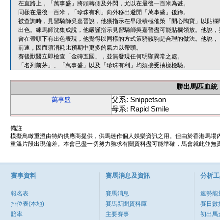
在直路上，「萬事盛」將頭轉側及外閃，尤以在最後一百米為甚。
同樣在最後一百米，「珍珠有利」向外移出避開「萬事盛」後蹄。
被查詢時，見習騎師吳嘉晉說，他獲指示在早段積極催策「開心陶寶」以貼欄
出色。練馬師沈集成說，他嚴謹指示見習騎師吳嘉晉盡可能貼欄領放。他說，
曾在帶頭下有出色表現，他覺得以同樣的方式策騎該駒是合理的做法。他說，
前速，因而須消耗比預期中更多的氣力以帶頭。
賽後獸醫立即檢查「金磚五國」，並無發現任何明顯異常之處。
「名列前茅」、「萬事盛」以及「珍珠有利」均須接受抽樣檢驗。
勝出馬匹血統
父系: Snippetson
萬事盛
母系: Rapid Smile
備註
模擬鳥瞰重溫由特約供應商提供，供馬迷作個人娛樂資訊之用。但由於香港馬場
重溫片段出現偏差。本會已盡一切努力務求有關資料盡可能準確，馬會就此並無責
賽事資料
賽馬消息及資訊
分析工
報名表
賽馬消息
速勢能
排位表(本地)
賽馬新聞資料庫
賽日數
賠率
主要賽事
初出馬