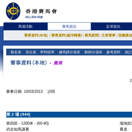
馬場活動
賽馬資訊
足球資訊
賽事資料(本地)
|
賽事資料(越洋轉播)
|
賽馬新聞
|
主要賽事
|
視聽播
報名表
排位表
即時賠率
練馬師分場表
騎師分場表
參考資料
統計
賽事日期: 10/03/2013 沙田
第 2 場 (444)
第四班 - 1200米 - (60-40)
場地狀況
武吉知馬讓賽
賽道 :