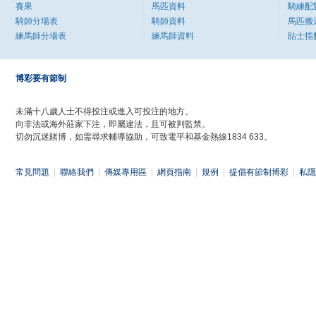
賽果
馬匹資料
騎練配
騎師分場表
騎師資料
馬匹搬
練馬師分場表
練馬師資料
貼士指
博彩要有節制
未滿十八歲人士不得投注或進入可投注的地方。
向非法或海外莊家下注，即屬違法，且可被判監禁。
切勿沉迷賭博，如需尋求輔導協助，可致電平和基金熱線1834 633。
常見問題
|
聯絡我們
|
傳媒專用區
|
網頁指南
|
規例
|
提倡有節制博彩
|
私隱