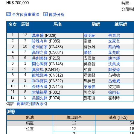
HK$ 700,000
時間 :
分段時間
全方位賽事重溫
餘勢分析
名次
馬號
馬名
騎師
練馬師
1
12
萬事盛
(P029)
蔡明紹
告東尼
2
7
珍珠有利
(P085)
韋達
文家良
3
10
名列前茅
(CN433)
蘇狄雄
蔡約翰
4
2
高耀之寶
(CN084)
潘頓
葉楚航
5
6
共創美好
(P215)
安國倫
姚本輝
6
1
開心陶寶
(CN145)
吳嘉晉
沈集成
7
9
真寶馬
(CM414)
柏寶
鄭俊偉
8
4
龍城飛將
(CN312)
霍勵賢
苗禮德
9
3
乖乖寶貝
(CN322)
馬偉昌
呂健威
10
11
金磚五國
(CN443)
梁家俊
梁定華
11
8
大埔福星
(P081)
郭立基
徐雨石
12
5
美國先鋒
(P074)
鄭雨滇
霍利時
備註:
賽事特別情況索引
派彩
彩池
勝出組合
派彩 (HK$)
12
54
獨贏
12
18
位置
7
15