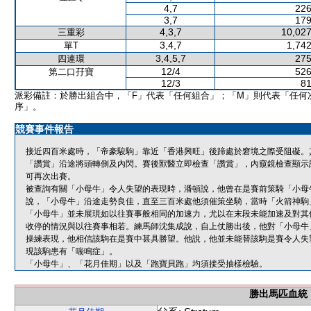
4,7
226
3,7
179
4,3,7
10,027
三重彩
3,4,7
1,742
單T
3,4,5,7
275
四連環
12/4
526
第二口孖寶
12/3
81
派彩備註：於勝出組合中，「F」代表「任何組合」；「M」則代表「任何
序」。
競賽事件報告
接近四百米處時，「帝豪駿駒」靠近「香港興旺」後蹄處於窘境之際受阻礙。
「讚賞」沿途將頭轉側及內閃。賽後獸醫立即檢查「讚賞」，內窺鏡檢查顯示
可再次出賽。
被查詢有關「小母牛」令人失望的表現時，潘頓說，他曾在是賽前策騎「小母
說，「小母牛」沿途走勢良佳，直至三百米處他須催策坐騎，當時「火箭神駒
「小母牛」並未展現如以往賽事般相同的加速力，尤以在末段未能加速及對其
收停的情況與以往賽事相若。練馬師沈集成說，自上仗勝出後，他對「小母牛
操練表現，他相信該駒在是賽中甚具勝望。他說，他並未能替該駒是賽令人失
現該駒患有「喘鳴症」。
「小母牛」、「花月佳期」以及「跑寶貝跑」均須接受抽樣檢驗。
勝出馬匹血統