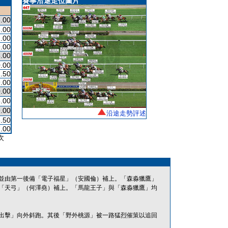
賽事沿途走位圖片
.00
.00
.00
.00
.00
.00
.50
.00
.00
.00
.00
沿途走勢評述
.50
.00
次
並由第一後備「電子福星」（安國倫）補上。「森淼獵鷹」
「天弓」（何澤堯）補上。「馬龍王子」與「森淼獵鷹」均
出擊」向外斜跑。其後「野外桃源」被一路猛烈催策以追回