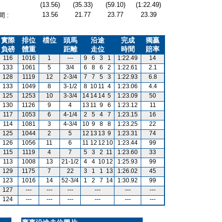
(13.56)
(35.33)
(59.10)
(1:22.49)
13.56
21.77
23.77
23.39
 :
實際
排位
檔位
頭馬
沿途
完成
獨贏
負磅
體重
距離
走位
時間
賠率
116
1016
1
---
9
6
3
1
1:22.49
14
133
1061
5
3/4
6
8
6
2
1:22.61
2.1
128
1119
12
2-3/4
7
7
5
3
1:22.93
6.8
133
1049
8
3-1/2
8
10
11
4
1:23.06
4.4
125
1253
10
3-3/4
14
14
14
5
1:23.09
50
130
1126
9
4
13
11
9
6
1:23.12
11
117
1053
6
4-1/4
2
5
4
7
1:23.15
16
114
1081
3
4-3/4
10
9
8
8
1:23.25
22
125
1044
2
5
12
13
13
9
1:23.31
74
126
1056
11
6
11
12
12
10
1:23.44
99
115
1119
4
7
5
3
2
11
1:23.60
33
113
1008
13
21-1/2
4
4
10
12
1:25.93
99
129
1175
7
22
3
1
1
13
1:26.02
45
123
1016
14
52-3/4
1
2
7
14
1:30.92
99
127
---
---
---
---
---
---
124
---
---
---
---
---
---