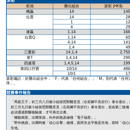
派彩
彩池
勝出組合
派彩 (HK$)
14
145
獨贏
14
28
位置
1
12
4
29
1,14
166
連贏
1,14
60
位置Q
4,14
141
1,4
49
14,1,4
2,750
三重彩
1,4,14
295
單T
1,4,5,14
199
四連環
10/14
486
第四口孖寶
10/1
17
派彩備註：於勝出組合中，「F」代表「任何組合」；「M」則代表「任何
序」。
競賽事件報告
「馬龍王子」於三月八日被小組按照獸醫意見（右前腳不良於行）著令退出，
於三月九日被小組按照獸醫意見（右前腳不良於行）著令退出，並由第二後備
必須通過獸醫檢驗後，才可再次出賽。
「權駿精英」出閘笨拙，向外斜跑及碰撞「電子福星」。
「野外桃源」出閘時被「信心出擊」碰撞，因而失去平衡及失地，當時「信心
失地。