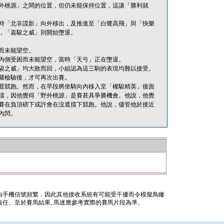
外桃源」之間的位置，但仍未能保持位置，這讓「勝利就
時「北非諜影」向外移出，及推進至「白鷺高飛」與「快樂
，「嘉駿之威」則開始墮退。
而未能望空。
內側受困而未能望空，當時「天弓」正在墮退。
駿之威」均大敗而回，小組認為這三駒的表現均難以接受。
醫檢驗後，才可再次出賽。
置競跑。然而，在早段將坐騎向內移入至「權駿精英」後面
擋，因他覺得「野外桃源」是賽甚具爭勝機會。他說，他覺
賽在負頂磅下或許會在沒遮擋下競跑。他說，儘管他於接近
內閃。
內手機信號頻繁，因此其他接收系統有可能受干擾而令模擬鳥瞰
任。至於賽馬結果, 馬迷應參考實際的賽馬片段為準。