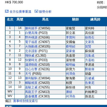
HK$ 700,000
時間 :
分段時間
全方位賽事重溫
餘勢分析
名次
馬號
馬名
騎師
練馬師
1
14
勝利就手
(CM056)
霍勵賢
霍利時
2
1
白鷺高飛
(P023)
郭立基
高伯新
3
4
野外桃源
(CN166)
李寶利
徐雨石
4
5
電子福星
(CN097)
安國倫
文家良
5
7
火熱動感
(CM105)
蔡明紹
賀賢
6
2
北非諜影
(P071)
梁家俊
蘇保羅
7
11
飛快威
(CL392)
吳嘉晉
沈集成
8
12
快樂時光
(P033)
湯智傑
方嘉柏
9
8
瀟洒勁龍
(CN318)
楊明綸
李易達
10
9
信心出擊
(CN226)
薛寶力
鄭俊偉
11
6
天弓
(P055)
何澤堯
胡森
12
13
勝利駿駒
(CM094)
黎海榮
呂健威
13
3
權駿精英
(CN420)
柏寶
告東尼
14
10
嘉駿之威
(CN255)
蘇狄雄
何良
WV
馬龍王子
(CN413)
潘頓
約翰摩亞
WV
森淼獵鷹
(CK383)
何澤堯
孫達志
備註:
賽事特別情況索引