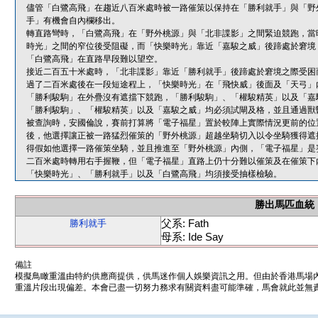
儘管「白鷺高飛」在趨近八百米處時被一路催策以保持在「勝利就手」與「野
手」有機會自內欄移出。
轉直路彎時，「白鷺高飛」在「野外桃源」與「北非諜影」之間緊迫競跑，當
時光」之間的窄位後受阻礙，而「快樂時光」靠近「嘉駿之威」後蹄處於窘境
「白鷺高飛」在直路早段難以望空。
接近二百五十米處時，「北非諜影」靠近「勝利就手」後蹄處於窘境之際受困
過了二百米處後在一段短途程上，「快樂時光」在「飛快威」後面及「天弓」
「勝利駿駒」在外疊沒有遮擋下競跑，「勝利駿駒」、「權駿精英」以及「嘉
「勝利駿駒」、「權駿精英」以及「嘉駿之威」均必須試閘及格，並且通過獸
被查詢時，安國倫說，賽前打算將「電子福星」置於較陣上實際情況更前的位
後，他選擇讓正被一路猛烈催策的「野外桃源」超越坐騎切入以令坐騎獲得遮
得假如他選擇一路催策坐騎，並且推進至「野外桃源」內側，「電子福星」是
二百米處時轉用右手握鞭，但「電子福星」直路上仍十分難以催策及在催策下
「快樂時光」、「勝利就手」以及「白鷺高飛」均須接受抽樣檢驗。
勝出馬匹血統
父系: Fath
勝利就手
母系: Ide Say
備註
模擬鳥瞰重溫由特約供應商提供，供馬迷作個人娛樂資訊之用。但由於香港馬場
重溫片段出現偏差。本會已盡一切努力務求有關資料盡可能準確，馬會就此並無責