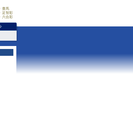
賽馬
足智彩
六合彩
少