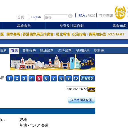
登入
/
登記
常見問題
首頁
English
馬會會員
慈善及社區貢獻
馬會知多
放區
|
國際賽馬
|
香港國際馬匹拍賣會
|
從化馬場
|
投注指南
|
賽馬知多些
|
RESTART
資料
賽果
賽事報告
騎練資料
馬匹資料
試閘結果
賽期表
沙田:
 :
好地
草地 - "C+3" 賽道