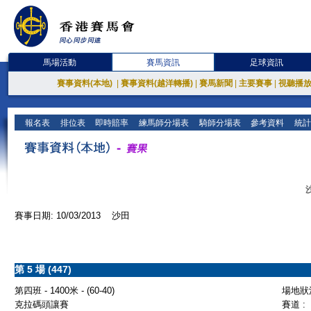
馬場活動
賽馬資訊
足球資訊
賽事資料(本地)
|
賽事資料(越洋轉播)
|
賽馬新聞
|
主要賽事
|
視聽播
報名表
排位表
即時賠率
練馬師分場表
騎師分場表
參考資料
統計
賽事日期: 10/03/2013 沙田
第 5 場 (447)
第四班 - 1400米 - (60-40)
場地狀況
克拉碼頭讓賽
賽道 :