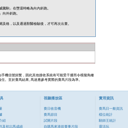
威騰駒」在墮退時略為向內斜跑。
」向外斜跑。
閘及格，以及通過獸醫檢驗後，才可再次出賽。
內手機信號頻繁，因此其他接收系統有可能受干擾而令模擬鳥瞰
任。至於賽馬結果, 馬迷應參考實際的賽馬片段為準。
具
視聽播放區
實用資訊
量
賽日收音機
賽馬日一般資訊
據
賽馬節目
檔位統計
介紹
試閘片段
騎師王統計
對及初岀馬成績
自購馬來港前賽事片段
靈活玩