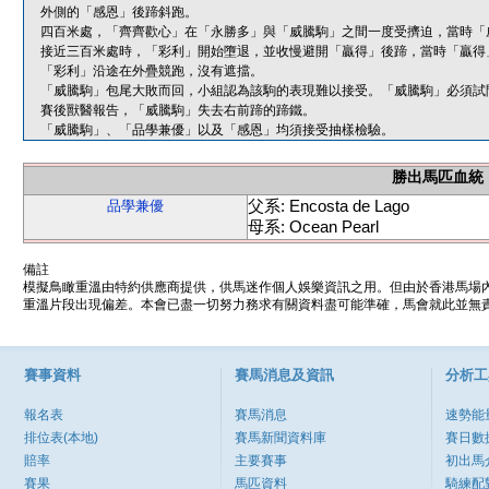
外側的「感恩」後蹄斜跑。
四百米處，「齊齊歡心」在「永勝多」與「威騰駒」之間一度受擠迫，當時「
接近三百米處時，「彩利」開始墮退，並收慢避開「贏得」後蹄，當時「贏得
「彩利」沿途在外疊競跑，沒有遮擋。
「威騰駒」包尾大敗而回，小組認為該駒的表現難以接受。「威騰駒」必須試
賽後獸醫報告，「威騰駒」失去右前蹄的蹄鐵。
「威騰駒」、「品學兼優」以及「感恩」均須接受抽樣檢驗。
勝出馬匹血統
父系: Encosta de Lago
品學兼優
母系: Ocean Pearl
備註
模擬鳥瞰重溫由特約供應商提供，供馬迷作個人娛樂資訊之用。但由於香港馬場
重溫片段出現偏差。本會已盡一切努力務求有關資料盡可能準確，馬會就此並無責
賽事資料
賽馬消息及資訊
分析工
報名表
賽馬消息
速勢能
排位表(本地)
賽馬新聞資料庫
賽日數
賠率
主要賽事
初出馬
賽果
馬匹資料
騎練配