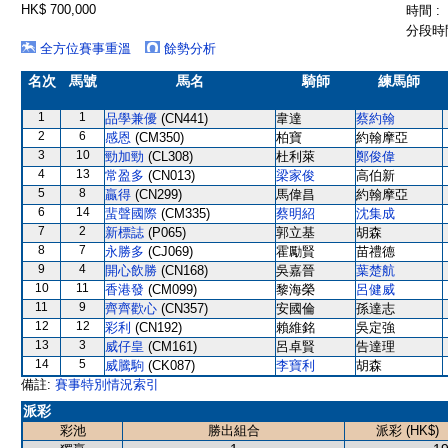
HK$ 700,000
時間 :
分段時間
全方位賽事重溫
餘勢分析
名次
馬號
馬名
騎師
練馬師
1
1
品學兼優
(CN441)
韋達
蔡約翰
2
6
感恩
(CM350)
柏寶
約翰摩亞
3
10
勁加勁
(CL308)
杜利萊
鄭俊偉
4
13
常盈多
(CN013)
梁家俊
高伯新
5
8
贏得
(CN299)
馬偉昌
約翰摩亞
6
14
蜚聲國際
(CM335)
蔡明紹
沈集成
7
2
新標誌
(P065)
郭立基
胡森
8
7
永勝多
(CJ069)
霍勵賢
苗禮德
9
4
開心飲勝
(CN168)
吳嘉晉
葉楚航
10
11
香港發
(CM099)
黎海榮
呂健威
11
9
齊齊歡心
(CN357)
安國倫
孫達志
12
12
彩利
(CN192)
賴維銘
吳定強
13
3
威仔皇
(CM161)
呂卓賢
告達理
14
5
威騰駒
(CK087)
李寶利
胡森
備註:
賽事特別情況索引
派彩
彩池
勝出組合
派彩 (HK$)