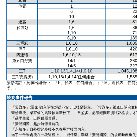
1
19
獨贏
1
12
位置
6
22
10
34
1,6
81
連贏
1,6
36
位置Q
1,10
71
6,10
189
1,6,10
1,085
三重彩
1,6,10
426
單T
1,6,10,13
617
四連環
14/1
260
第五口孖寶
14/6
227
1,10,13/1,4,14/1,6,10
1,045,198
三T
1,10,13/1,4,14/任何組合
1,585
三T(安慰獎)
派彩備註：於勝出組合中，「F」代表「任何組合」；「M」則代表「任何
序」。
競賽事件報告
「常盈多」(梁家俊)入閘後煩躁不安，以後足豎立。「常盈多」被牽出閘廂並
醫檢查後，梁家俊的馬鞍被重新校正。「常盈多」必須經閘廂測試及格後，才
「品學兼優」出閘僅屬普通。
「蜚聲國際」起步時俯首前跪。
「永勝多」自外檔起步後不久在馬群後面切入。
過了一千米處後在一段途程上，「威仔皇」勒避「蜚聲國際」的後蹄時嚴重失