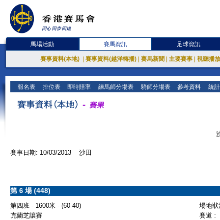
馬場活動
賽馬資訊
足球資訊
賽事資料(本地)
|
賽事資料(越洋轉播)
|
賽馬新聞
|
主要賽事
|
視聽播
報名表
排位表
即時賠率
練馬師分場表
騎師分場表
參考資料
統計
賽事日期: 10/03/2013 沙田
第 6 場 (448)
第四班 - 1600米 - (60-40)
場地狀況
克蘭芝讓賽
賽道 :