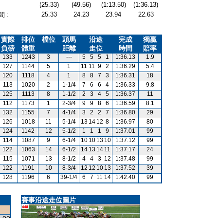
(25.33)
(49.56)
(1:13.50)
(1:36.13)
25.33
24.23
23.94
22.63
 :
實際
排位
檔位
頭馬
沿途
完成
獨贏
負磅
體重
距離
走位
時間
賠率
133
1243
3
---
5
5
5
1
1:36.13
1.9
127
1144
5
1
11
11
9
2
1:36.29
5.4
120
1118
4
1
8
8
7
3
1:36.31
18
113
1020
2
1-1/4
7
6
6
4
1:36.33
9.8
125
1113
8
1-1/2
2
3
4
5
1:36.37
11
112
1173
1
2-3/4
9
9
8
6
1:36.59
8.1
132
1155
7
4-1/4
3
2
2
7
1:36.80
29
126
1018
11
5-1/4
13
14
12
8
1:36.97
80
124
1142
12
5-1/2
1
1
1
9
1:37.01
99
114
1087
9
6-1/4
10
10
13
10
1:37.12
99
122
1063
14
6-1/2
14
13
14
11
1:37.17
24
115
1071
13
8-1/2
4
4
3
12
1:37.48
99
122
1191
10
8-3/4
12
12
10
13
1:37.52
39
128
1196
6
39-1/4
6
7
11
14
1:42.40
99
賽事沿途走位圖片