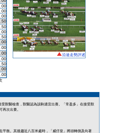
.00
.00
.00
.00
.50
.50
.00
.50
.00
.00
.00
沿途走勢評述
.00
.50
.00
.00
次
接受獸醫檢查，獸醫認為該駒適宜出賽。「常盈多」在接受獸
可再次出賽。
去平衡。其後趨近八百米處時，「威仔皇」將頭轉側及向著