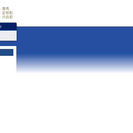
賽馬
足智彩
六合彩
少