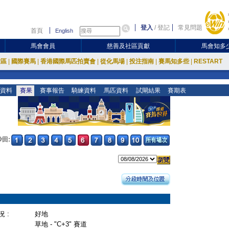
登入
/
登記
常見問題
首頁
English
馬會會員
慈善及社區貢獻
馬會知多
放區
|
國際賽馬
|
香港國際馬匹拍賣會
|
從化馬場
|
投注指南
|
賽馬知多些
|
RESTART
資料
賽果
賽事報告
騎練資料
馬匹資料
試閘結果
賽期表
沙田:
 :
好地
草地 - "C+3" 賽道