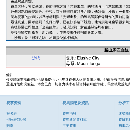
策坐騎至終點。
被查詢時，郭立基說，賽前他在討論「光輝出擊」的騎法時，同意如能讓「光
外側競跑時表現出色。他說，首次轉彎時在領放之際，他領先「沙紙」一個馬
認為賽事的步速快以及考慮到與「光輝出擊」的練馬師鄭俊偉所作的賽前討論
最佳利益，因考慮到「光輝出擊」已在快步速下競跑，他將須消耗坐騎很多氣
賽後獸醫立即檢查「金鎸龍華」，發現該駒一對後膝關節均有傷口。
賽後獸醫立即檢查「新力飛」，並無發現任何明顯異常之處。
「沙紙」及「飛躍之駒」均須接受抽樣檢驗。
勝出馬匹血統
父系: Elusive City
沙紙
母系: Moon Tango
備註
模擬鳥瞰重溫由特約供應商提供，供馬迷作個人娛樂資訊之用。但由於香港馬場
重溫片段出現偏差。本會已盡一切努力務求有關資料盡可能準確，馬會就此並無責
賽事資料
賽馬消息及資訊
分析工
報名表
賽馬消息
速勢能
排位表(本地)
賽馬新聞資料庫
賽日數
賠率
主要賽事
初出馬