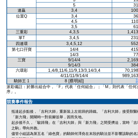
5
31
3,4
100
連贏
3,4
36
位置Q
4,5
110
3,5
61
4,3,5
1,413
三重彩
3,4,5
231
單T
3,4,5,12
552
四連環
14/4
415
第七口孖寶
14/3
77
9/14/4
2,169
三寶
9/14/3
384
1,4/8,11/6,11/9,13/3,14/3,4
70,198
六環彩
4/11/11/9/14/4
989,163
8 [蔡明紹]
騎師王 1
派彩備註：於勝出組合中，「F」代表「任何組合」；「M」則代表「任何
序」。
競賽事件報告
抵達起步點後，「吉利大師」重新裝上左前蹄的蹄鐵。「吉利大師」接受獸醫
「新力飛」開閘時一對前腳並舉，因而失地。
起步後不久，「駿蹄飛」在「吉利大師」與「新力飛」之間受擠迫，當時「吉
之駒」帶向外跑。
儘管小組認為第五名「綠色寶」的騎師何澤堯在末段的騎法並不影響該駒的名