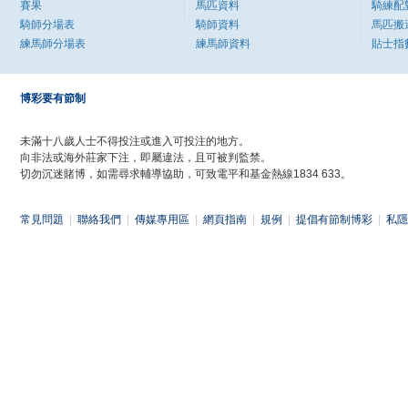
賽果
馬匹資料
騎練配
騎師分場表
騎師資料
馬匹搬
練馬師分場表
練馬師資料
貼士指
博彩要有節制
未滿十八歲人士不得投注或進入可投注的地方。
向非法或海外莊家下注，即屬違法，且可被判監禁。
切勿沉迷賭博，如需尋求輔導協助，可致電平和基金熱線1834 633。
常見問題
|
聯絡我們
|
傳媒專用區
|
網頁指南
|
規例
|
提倡有節制博彩
|
私隱