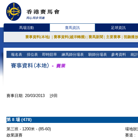
馬場活動
賽馬資訊
足球資訊
賽事資料(本地)
|
賽事資料(越洋轉播)
|
賽馬新聞
|
主要賽事
|
視聽播
報名表
排位表
即時賠率
練馬師分場表
騎師分場表
參考資料
統計
賽事日期: 20/03/2013 沙田
第 8 場 (478)
第三班 - 1200米 - (85-60)
場地狀況
啟業讓賽
賽道 :