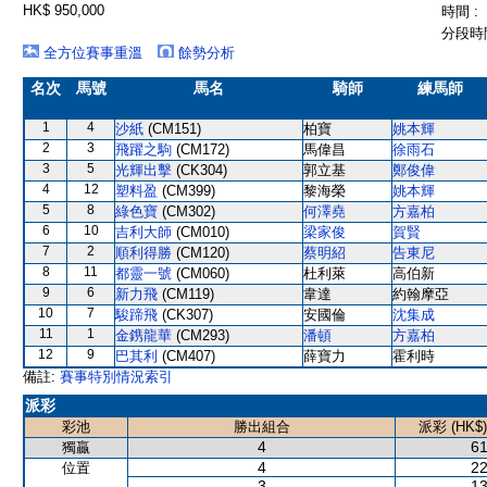
HK$ 950,000
時間 :
分段時間
全方位賽事重溫
餘勢分析
名次
馬號
馬名
騎師
練馬師
1
4
沙紙
(CM151)
柏寶
姚本輝
2
3
飛躍之駒
(CM172)
馬偉昌
徐雨石
3
5
光輝出擊
(CK304)
郭立基
鄭俊偉
4
12
塑料盈
(CM399)
黎海榮
姚本輝
5
8
綠色寶
(CM302)
何澤堯
方嘉柏
6
10
吉利大師
(CM010)
梁家俊
賀賢
7
2
順利得勝
(CM120)
蔡明紹
告東尼
8
11
都靈一號
(CM060)
杜利萊
高伯新
9
6
新力飛
(CM119)
韋達
約翰摩亞
10
7
駿蹄飛
(CK307)
安國倫
沈集成
11
1
金鎸龍華
(CM293)
潘頓
方嘉柏
12
9
巴其利
(CM407)
薛寶力
霍利時
備註:
賽事特別情況索引
派彩
彩池
勝出組合
派彩 (HK$)
4
61
獨贏
4
22
位置
3
13