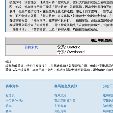
被查詢時，湯智傑說，他獲指示將「豐衣足食」置於大約第四或第五位有遮擋
匹。他說，他亦獲指示盡可能讓「豐衣足食」取得遮擋，因為坐騎是日角逐的
易見，他將未能按照指示在領放馬之後取得遮擋。趨近千四米處時，「豐衣足
側，而不繼續走外疊。「豐衣足食」在沒遮擋下競跑時十分難以穩定走勢，在
賽後獸醫報告，「福爾摩斯」左前腳不良於行。「福爾摩斯」必須通過獸醫檢
賽後獸醫立即檢查「軒轅勇將」，除了發現該駒失去左後蹄的蹄鐵外，並無發
「喜樂洋洋」、「首飾多寶」以及「神聖火炬」均須接受抽樣檢驗。
勝出馬匹血統
父系: Oratorio
首飾多寶
母系: Overboard
備註
模擬鳥瞰重溫由特約供應商提供，供馬迷作個人娛樂資訊之用。但由於香港馬場
重溫片段出現偏差。本會已盡一切努力務求有關資料盡可能準確，馬會就此並無責
賽事資料
賽馬消息及資訊
分析工
報名表
賽馬消息
速勢能
排位表(本地)
賽馬新聞資料庫
賽日數
賠率
主要賽事
初出馬
賽果
馬匹資料
騎練配