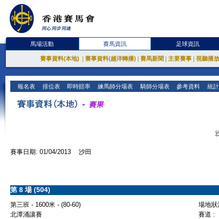
馬場活動
賽馬資訊
足球資訊
賽事資料(本地)
|
賽事資料(越洋轉播)
|
賽馬新聞
|
主要賽事
|
視聽播
報名表
排位表
即時賠率
練馬師分場表
騎師分場表
參考資料
統計
賽事日期: 01/04/2013 沙田
第 8 場 (504)
第三班 - 1600米 - (80-60)
場地狀況
北潭涌讓賽
賽道 :