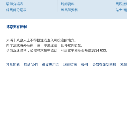
騎師分場表
騎師資料
馬匹搬
練馬師分場表
練馬師資料
貼士指
博彩要有節制
未滿十八歲人士不得投注或進入可投注的地方。
向非法或海外莊家下注，即屬違法，且可被判監禁。
切勿沉迷賭博，如需尋求輔導協助，可致電平和基金熱線1834 633。
常見問題
|
聯絡我們
|
傳媒專用區
|
網頁指南
|
規例
|
提倡有節制博彩
|
私隱