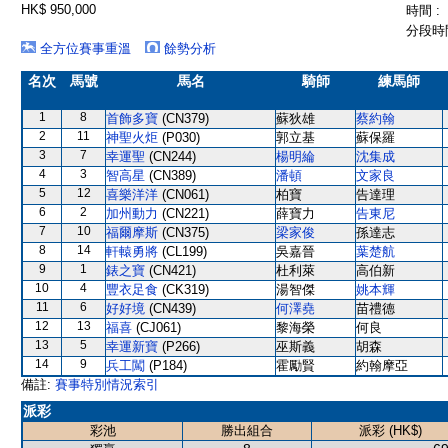
HK$ 950,000
時間 :
分段時間
全方位賽事重溫
餘勢分析
名次
馬號
馬名
騎師
練馬師
1
8
首飾多寶
(CN379)
蘇狄雄
蔡約翰
2
11
神聖火炬
(P030)
郭立基
蘇保羅
3
7
幸運聖
(CN244)
楊明綸
沈集成
4
3
智高星
(CN389)
潘頓
文家良
5
12
喜樂洋洋
(CN061)
柏寶
告達理
6
2
加州動力
(CN221)
薛寶力
告東尼
7
10
福爾摩斯
(CN375)
梁家俊
孫達志
8
14
軒轅勇將
(CL199)
吳嘉晉
葉楚航
9
1
錶之寶
(CN421)
杜利萊
高伯新
10
4
豐衣足食
(CK319)
湯智傑
姚本輝
11
6
好好境
(CN439)
何澤堯
苗禮德
12
13
福喜
(CJ061)
黎海榮
何良
13
5
幸運新寶
(P266)
巫斯義
胡森
14
9
兵工闖
(P184)
霍勵賢
約翰摩亞
備註:
賽事特別情況索引
派彩
彩池
勝出組合
派彩 (HK$)