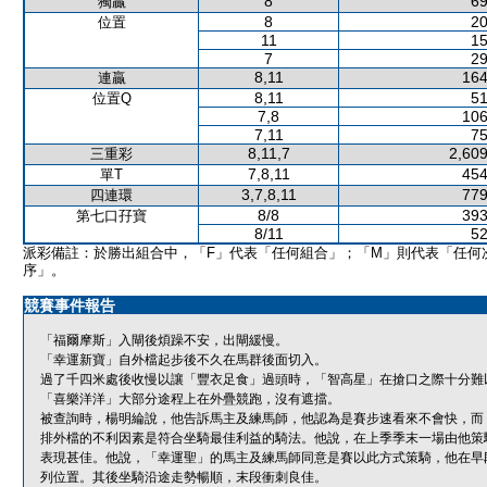
8
69
獨贏
8
20
位置
11
15
7
29
8,11
164
連贏
8,11
51
位置Q
7,8
106
7,11
75
8,11,7
2,609
三重彩
7,8,11
454
單T
3,7,8,11
779
四連環
8/8
393
第七口孖寶
8/11
52
派彩備註：於勝出組合中，「F」代表「任何組合」；「M」則代表「任何
序」。
競賽事件報告
「福爾摩斯」入閘後煩躁不安，出閘緩慢。
「幸運新寶」自外檔起步後不久在馬群後面切入。
過了千四米處後收慢以讓「豐衣足食」過頭時，「智高星」在搶口之際十分難
「喜樂洋洋」大部分途程上在外疊競跑，沒有遮擋。
被查詢時，楊明綸說，他告訴馬主及練馬師，他認為是賽步速看來不會快，而
排外檔的不利因素是符合坐騎最佳利益的騎法。他說，在上季季末一場由他策
表現甚佳。他說，「幸運聖」的馬主及練馬師同意是賽以此方式策騎，他在早
列位置。其後坐騎沿途走勢暢順，末段衝刺良佳。