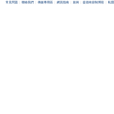
常見問題
|
聯絡我們
|
傳媒專用區
|
網頁指南
|
規例
|
提倡有節制博彩
|
私隱