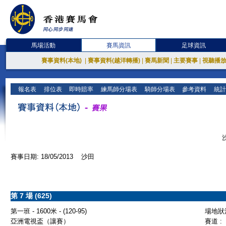
馬場活動
賽馬資訊
足球資訊
賽事資料(本地)
|
賽事資料(越洋轉播)
|
賽馬新聞
|
主要賽事
|
視聽播
報名表
排位表
即時賠率
練馬師分場表
騎師分場表
參考資料
統計
賽事日期: 18/05/2013 沙田
第 7 場 (625)
第一班 - 1600米 - (120-95)
場地狀況
亞洲電視盃（讓賽）
賽道 :