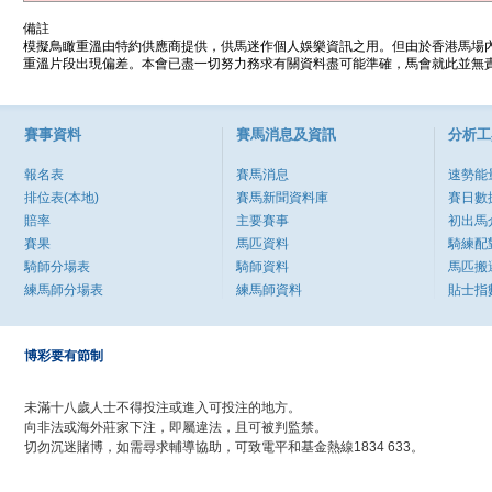
備註
模擬鳥瞰重溫由特約供應商提供，供馬迷作個人娛樂資訊之用。但由於香港馬場
重溫片段出現偏差。本會已盡一切努力務求有關資料盡可能準確，馬會就此並無責
賽事資料
賽馬消息及資訊
分析工
報名表
賽馬消息
速勢能
排位表(本地)
賽馬新聞資料庫
賽日數
賠率
主要賽事
初出馬
賽果
馬匹資料
騎練配
騎師分場表
騎師資料
馬匹搬
練馬師分場表
練馬師資料
貼士指
博彩要有節制
未滿十八歲人士不得投注或進入可投注的地方。
向非法或海外莊家下注，即屬違法，且可被判監禁。
切勿沉迷賭博，如需尋求輔導協助，可致電平和基金熱線1834 633。