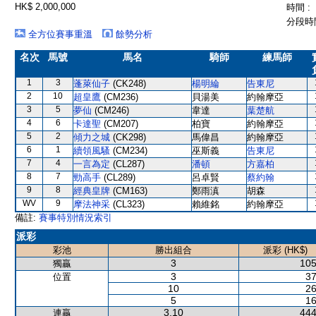
HK$ 2,000,000
時間 :
分段時間
全方位賽事重溫
餘勢分析
名次
馬號
馬名
騎師
練馬師
1
3
蓬萊仙子
(CK248)
楊明綸
告東尼
2
10
超皇鷹
(CM236)
貝湯美
約翰摩亞
3
5
夢仙
(CM246)
韋達
葉楚航
4
6
卡達聖
(CM207)
柏寶
約翰摩亞
5
2
傾力之城
(CK298)
馬偉昌
約翰摩亞
6
1
續領風騷
(CM234)
巫斯義
告東尼
7
4
一言為定
(CL287)
潘頓
方嘉柏
8
7
勁高手
(CL289)
呂卓賢
蔡約翰
9
8
經典皇牌
(CM163)
鄭雨滇
胡森
WV
9
摩法神采
(CL323)
賴維銘
約翰摩亞
備註:
賽事特別情況索引
派彩
彩池
勝出組合
派彩 (HK$)
3
105
獨贏
3
37
位置
10
26
5
16
3,10
444
連贏