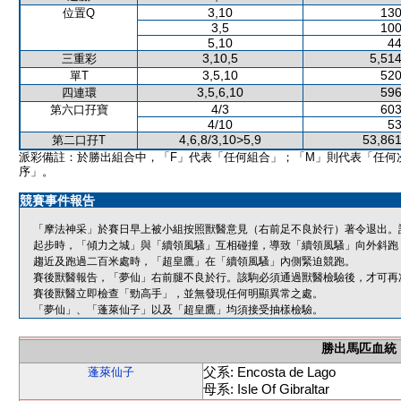
3,10
130
位置Q
3,5
100
5,10
44
3,10,5
5,514
三重彩
3,5,10
520
單T
3,5,6,10
596
四連環
4/3
603
第六口孖寶
4/10
53
4,6,8/3,10>5,9
53,861
第二口孖T
派彩備註：於勝出組合中，「F」代表「任何組合」；「M」則代表「任何
序」。
競賽事件報告
「摩法神采」於賽日早上被小組按照獸醫意見（右前足不良於行）著令退出。
起步時，「傾力之城」與「續領風騷」互相碰撞，導致「續領風騷」向外斜跑
趨近及跑過二百米處時，「超皇鷹」在「續領風騷」內側緊迫競跑。
賽後獸醫報告，「夢仙」右前腿不良於行。該駒必須通過獸醫檢驗後，才可再
賽後獸醫立即檢查「勁高手」，並無發現任何明顯異常之處。
「夢仙」、「蓬萊仙子」以及「超皇鷹」均須接受抽樣檢驗。
勝出馬匹血統
父系: Encosta de Lago
蓬萊仙子
母系: Isle Of Gibraltar