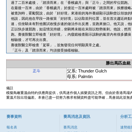
過了二百米處後，「踏浪而來」在「香檳歲月」與「正斗」之間的窄位競跑。
在最後一百米，由於「香檳歲月」於接近一百米處時被「踏浪而來」挨擦後略
被查詢時，霍勵賢說，由於「好好境」來港前的海外賽績顯示該駒曾以領放的
他說，因此他在早段一路催策「好好境」以佔取前列位置，並在首次趨近終點
速，但坐騎未有對他嘗試收慢步速的做法作出反應，並跑來搶口。他又說，他
正以快步速競跑，如這情況持續，坐騎將未能在末段以勁勢衝刺。他說，然而
跑。賽後獸醫立即檢查「好好境」，內窺鏡檢查顯示該駒的氣管內有很多膿痰
檢驗後，才可再次出賽。
賽後獸醫立即檢查「駕翠」，並無發現任何明顯異常之處。
「正斗」及「踏浪而來」均須接受抽樣檢驗。
勝出馬匹血統
父系: Thunder Gulch
正斗
母系: Palmtin
備註
模擬鳥瞰重溫由特約供應商提供，供馬迷作個人娛樂資訊之用。但由於香港馬場
重溫片段出現偏差。本會已盡一切努力務求有關資料盡可能準確，馬會就此並無責
賽事資料
賽馬消息及資訊
分析工
報名表
賽馬消息
速勢能