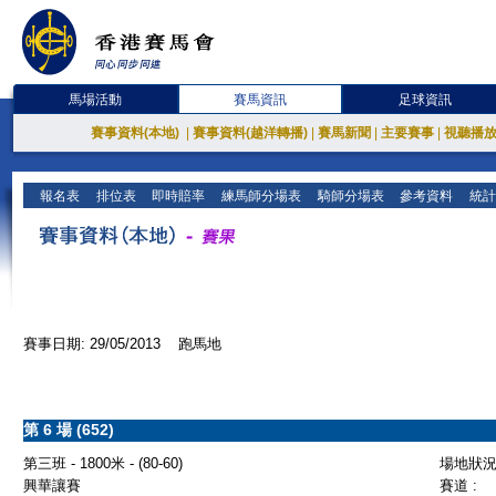
馬場活動
賽馬資訊
足球資訊
賽事資料(本地)
|
賽事資料(越洋轉播)
|
賽馬新聞
|
主要賽事
|
視聽播
報名表
排位表
即時賠率
練馬師分場表
騎師分場表
參考資料
統計
賽事日期: 29/05/2013 跑馬地
第 6 場 (652)
第三班 - 1800米 - (80-60)
場地狀況 
興華讓賽
賽道 :