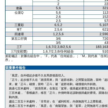
2
22
5,6
321
連贏
5,6
112
位置Q
2,6
152
2,5
57
6,5,2
5,107
三重彩
2,5,6
621
單T
1,2,5,6
2,590
四連環
3/6
720
第五口孖寶
3/5
43
1,6,7/2,3,8/2,5,6
183,163
三T
1,6,7/2,3,8/任何組合
510
三T(安慰獎)
派彩備註：於勝出組合中，「F」代表「任何組合」；「M」則代表「任何
序」。
競賽事件報告
「風雲」自外檔起步後不久在馬群後面切入。
「正斗」起步後不久在「踏浪而來」與「超群名駒」之間緊迫競跑，當時「超
來」被「正斗」碰撞，當時「正斗」被「超群名駒」碰撞後向外斜跑。
跑過七百米處時，「踏浪而來」在靠近「駕翠」後蹄處於窘境之際失去平衡。
三百米處，「香檳歲月」移至「正斗」外側時靠近該駒後蹄處於窘境。跟隨在
駒內側。
趨近二百五十米處時，「非常好」在「威利旺旺」內側無路可上之際勒避。
跑過二百五十米處時，「風雲」在「南陽望族」與「駕翠」之間無路可上後移