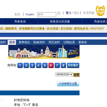
登入
/
登記
常見問題
首頁
English
馬會會員
慈善及社區貢獻
馬會知多
放區
|
國際賽馬
|
香港國際馬匹拍賣會
|
從化馬場
|
投注指南
|
賽馬知多些
|
RESTART
資料
賽果
賽事報告
騎練資料
馬匹資料
試閘結果
賽期表
跑馬地:
:
好地至快地
草地 - "C+3" 賽道