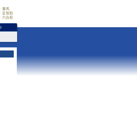
賽馬
足智彩
六合彩
少