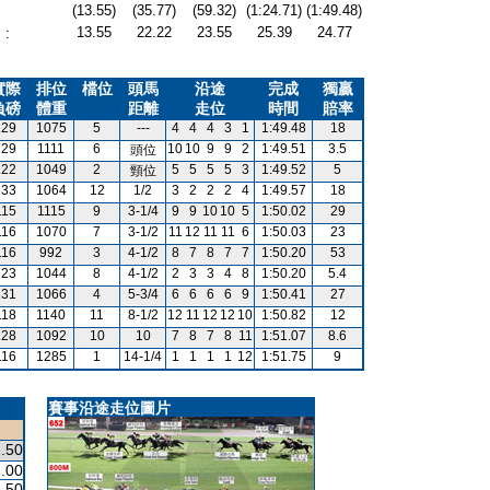
(13.55)
(35.77)
(59.32)
(1:24.71)
(1:49.48)
13.55
22.22
23.55
25.39
24.77
:
實際
排位
檔位
頭馬
沿途
完成
獨贏
負磅
體重
距離
走位
時間
賠率
129
1075
5
---
4
4
4
3
1
1:49.48
18
129
1111
6
10
10
9
9
2
1:49.51
3.5
頭位
122
1049
2
5
5
5
5
3
1:49.52
5
頸位
133
1064
12
1/2
3
2
2
2
4
1:49.57
18
115
1115
9
3-1/4
9
9
10
10
5
1:50.02
29
116
1070
7
3-1/2
11
12
11
11
6
1:50.03
23
116
992
3
4-1/2
8
7
8
7
7
1:50.20
53
123
1044
8
4-1/2
2
3
3
4
8
1:50.20
5.4
131
1066
4
5-3/4
6
6
6
6
9
1:50.41
27
118
1140
11
8-1/2
12
11
12
12
10
1:50.82
12
128
1092
10
10
7
8
7
8
11
1:51.07
8.6
116
1285
1
14-1/4
1
1
1
1
12
1:51.75
9
賽事沿途走位圖片
.50
.00
.50