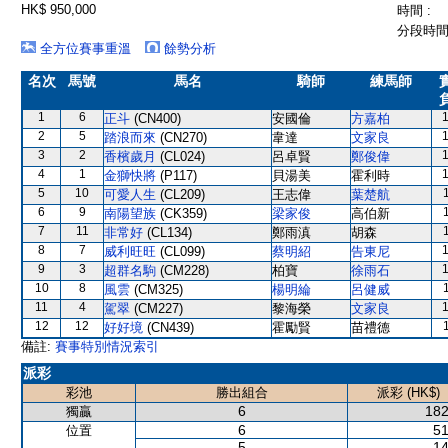
HK$ 950,000
時間 :
分段時間 
全方位賽事重溫
餘勢分析
名次
馬號
馬名
騎師
練馬師
1
6
正斗
(CN400)
安國倫
方嘉柏
2
5
踏浪而來
(CN270)
韋達
文家良
3
2
香檳歲月
(CL024)
呂卓賢
鄭俊偉
4
1
金獅快將
(P117)
貝湯美
霍利時
5
10
可愛人生
(CL209)
王志偉
葉楚航
6
9
南陽望族
(CK359)
梁家俊
高伯新
7
11
非常好
(CL134)
鄭雨滇
胡森
8
7
威利旺旺
(CL099)
蔡明紹
告東尼
9
3
超群名駒
(CM228)
柏寶
徐雨石
10
8
風雲
(CM325)
楊明綸
呂健威
11
4
駕翠
(CM227)
黎海榮
文家良
12
12
好好境
(CN439)
霍勵賢
苗禮德
備註:
賽事特別情況索引
派彩
彩池
勝出組合
派彩 (HK$)
6
182
獨贏
6
51
位置
5
14