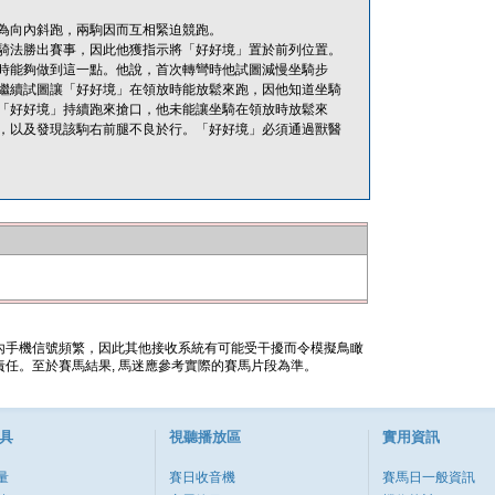
為向內斜跑，兩駒因而互相緊迫競跑。
騎法勝出賽事，因此他獲指示將「好好境」置於前列位置。
時能夠做到這一點。他說，首次轉彎時他試圖減慢坐騎步
繼續試圖讓「好好境」在領放時能放鬆來跑，因他知道坐騎
「好好境」持續跑來搶口，他未能讓坐騎在領放時放鬆來
，以及發現該駒右前腿不良於行。「好好境」必須通過獸醫
內手機信號頻繁，因此其他接收系統有可能受干擾而令模擬鳥瞰
任。至於賽馬結果, 馬迷應參考實際的賽馬片段為準。
具
視聽播放區
實用資訊
量
賽日收音機
賽馬日一般資訊