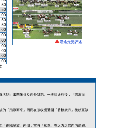
.50
.50
.00
.50
.50
.00
.00
.00
沿途走勢評述
.00
.00
.00
.00
次
群名駒」出閘笨拙及向外斜跑。一段短途程後，「踏浪而
後的「踏浪而來」因而在須收慢避開「香檳歲月」後移至該
至「南陽望族」內側，當時「駕翠」在乏力之際向內斜跑。