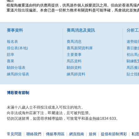
備註
模擬鳥瞰重溫由特約供應商提供，供馬迷作個人娛樂資訊之用。但由於香港馬場
重溫片段出現偏差。本會已盡一切努力務求有關資料盡可能準確，馬會就此並無責
賽事資料
賽馬消息及資訊
分析工
報名表
賽馬消息
速勢能
排位表(本地)
賽馬新聞資料庫
賽日數
賠率
主要賽事
初出馬
賽果
馬匹資料
騎練配
騎師分場表
騎師資料
馬匹搬
練馬師分場表
練馬師資料
貼士指
博彩要有節制
未滿十八歲人士不得投注或進入可投注的地方。
向非法或海外莊家下注，即屬違法，且可被判監禁。
切勿沉迷賭博，如需尋求輔導協助，可致電平和基金熱線1834 633。
常見問題
|
聯絡我們
|
傳媒專用區
|
網頁指南
|
規例
|
提倡有節制博彩
|
私隱