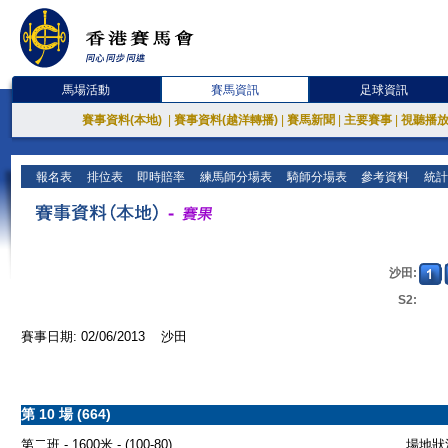
馬場活動
賽馬資訊
足球資訊
賽事資料(本地)
|
賽事資料(越洋轉播)
|
賽馬新聞
|
主要賽事
|
視聽播
報名表
排位表
即時賠率
練馬師分場表
騎師分場表
參考資料
統計
沙田:
S2:
賽事日期: 02/06/2013 沙田
第 10 場 (664)
第二班 - 1600米 - (100-80)
場地狀況