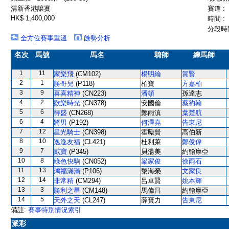
清新香港讓賽
賽道 :
HK$ 1,400,000
時間 :
分段時間
全方位賽事重溫
餘勢分析
名次
馬號
馬名
騎師
練馬師
1
11
家樂飛
(CM102)
楊明綸
賀賢
2
1
勝哥兒
(P118)
柏寶
方嘉柏
3
9
喜喜精神
(CN223)
潘頓
孫達志
4
2
歡樂時光
(CN378)
安國倫
蔡約翰
5
6
得盛
(CN268)
鄭雨滇
葉楚航
6
4
將男
(P192)
何澤堯
告東尼
7
12
星光騎士
(CN398)
霍勵賢
高伯新
8
10
逸逸友福
(CL421)
杜利萊
鄭俊偉
9
7
貳寶
(P345)
貝湯美
約翰摩亞
10
8
綠色快駒
(CN052)
梁家俊
徐雨石
11
13
鴻福滿滿
(P106)
黎海榮
文家良
12
14
非常精
(CM294)
呂卓賢
姚本輝
13
3
勝利之星
(CM148)
馬偉昌
約翰摩亞
14
5
天外之天
(CL247)
薛寶力
告東尼
備註:
賽事特別情況索引
派彩