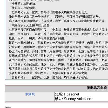
「非常精」出閘笨拙。
「勝哥兒」出閘緩慢。
「歡樂時光」及「貳寶」自外檔出閘後不久均在馬群後面切入。
跑過千三米處及接近一千米處時，「勝哥兒」兩度昂首並難以穩定走勢。
過了九百米處後轉彎時，「非常精」靠近「逸逸友福」後蹄處於窘境時昂首。
「鴻福滿滿」入直路時難以望空。
在直路早段受困而未能望空後，「非常精」於接近三百五十米處時勒避「天外
趨近二百米處時，「貳寶」被「勝利之星」帶向內跑後一度靠近「歡樂時光」
最後一百米，「將男」將頭轉側並向外斜跑。
接近七十五米處時，「歡樂時光」一度收慢並移至「勝哥兒」內側，當時「勝
被查詢時，鄭雨滇說，他獲指示自第十檔出閘後盡可能將「得盛」置於約第四
移至「綠色快駒」外側，當時「綠色快駒」居於前列。他說，這導致「得盛」
現機會或可向內移入至「勝利之星」後面並取得遮擋，他於是收慢坐騎以圖佔
後的位置競跑，但他將能夠取得遮擋。然而，「勝利之星」被騎師收慢，而居
及「得盛」內側的位置。他說，因此「得盛」須在沒有遮擋下走外疊。小組告
馬匹據報在陣上須在沒有遮擋下走外疊的次數已引起小組的注意，他必須確保
賽後獸醫立即檢查「勝利之星」，並無發現任何明顯異常之處。
「喜喜精神」、「家樂飛」以及「勝哥兒」均須接受抽樣檢驗。
勝出馬匹血統
父系: Hussonet
家樂飛
母系: Sunday Valentine