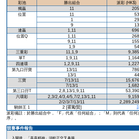
彩池
勝出組合
派彩 (HK$)
11
205
獨贏
11
53
位置
1
29
9
13
1,11
696
連贏
1,11
268
位置Q
9,11
155
1,9
54
11,1,9
9,385
三重彩
1,9,11
1,164
單T
1,2,9,11
1,227
四連環
13/11
786
第九口孖寶
13/1
44
7/13/11
15,676
三寶
7/13/1
1,682
2,8,13/1,9,11
53,390
第三口孖T
2,3/2,4/3,4/5,7/2,13/1,11
9,159
六環彩
2/2/3/7/13/11
2,289,249
2 [霍勵賢]
騎師王 1
派彩備註：於勝出組合中，「F」代表「任何組合」；「M」則代表「任何
序」。
競賽事件報告
入閘後，「喜喜精神」須較正交叉鼻箍。