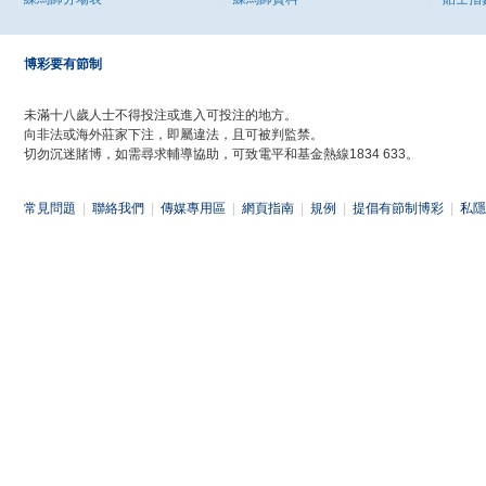
博彩要有節制
未滿十八歲人士不得投注或進入可投注的地方。
向非法或海外莊家下注，即屬違法，且可被判監禁。
切勿沉迷賭博，如需尋求輔導協助，可致電平和基金熱線1834 633。
常見問題
|
聯絡我們
|
傳媒專用區
|
網頁指南
|
規例
|
提倡有節制博彩
|
私隱