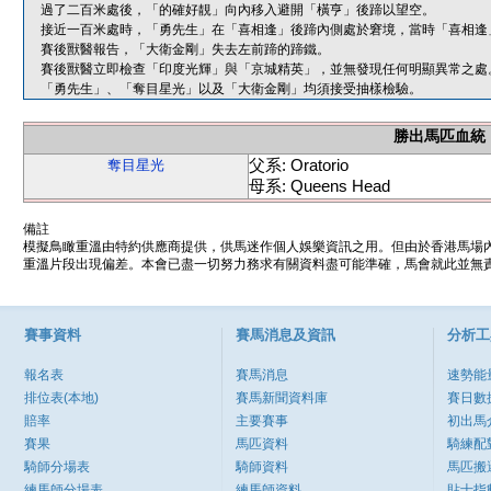
過了二百米處後，「的確好靚」向內移入避開「橫亨」後蹄以望空。
接近一百米處時，「勇先生」在「喜相逢」後蹄內側處於窘境，當時「喜相逢
賽後獸醫報告，「大衛金剛」失去左前蹄的蹄鐵。
賽後獸醫立即檢查「印度光輝」與「京城精英」，並無發現任何明顯異常之處
「勇先生」、「奪目星光」以及「大衛金剛」均須接受抽樣檢驗。
勝出馬匹血統
父系: Oratorio
奪目星光
母系: Queens Head
備註
模擬鳥瞰重溫由特約供應商提供，供馬迷作個人娛樂資訊之用。但由於香港馬場
重溫片段出現偏差。本會已盡一切努力務求有關資料盡可能準確，馬會就此並無責
賽事資料
賽馬消息及資訊
分析工
報名表
賽馬消息
速勢能
排位表(本地)
賽馬新聞資料庫
賽日數
賠率
主要賽事
初出馬
賽果
馬匹資料
騎練配
騎師分場表
騎師資料
馬匹搬
練馬師分場表
練馬師資料
貼士指