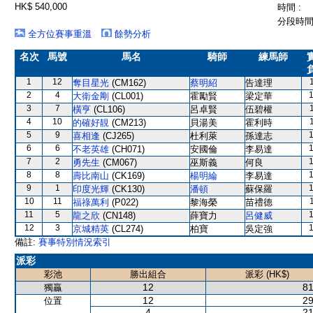
HK$ 540,000
時間 :
分段時間 
全方位賽事重溫
餘勢分析
名次
馬號
馬名
騎師
練馬師
1
12
奪目星光
(CM162)
蔡明紹
告達理
2
4
大衛金剛
(CL001)
霍勵賢
梁定華
3
7
橫亨
(CL106)
呂卓賢
伍碧權
4
10
的確好靚
(CM213)
貝湯美
霍利時
5
9
喜相逢
(CJ265)
杜利萊
孫達志
6
6
不老英雄
(CH071)
安國倫
李易達
7
2
勇先生
(CM067)
巫斯義
何良
8
8
壽比南山
(CK169)
楊明綸
李易達
9
1
印度光輝
(CK130)
潘頓
蘇保羅
10
11
福祿萬利
(P022)
黎海榮
苗禮德
11
5
龍之欣
(CN148)
薛寶力
呂健威
12
3
京城精英
(CL274)
柏寶
吳定強
備註:
賽事特別情況索引
派彩
彩池
勝出組合
派彩 (HK$)
12
81
獨贏
12
29
位置
4
21