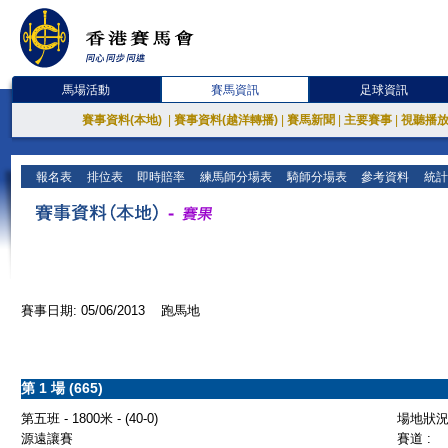
馬場活動
賽馬資訊
足球資訊
賽事資料(本地)
|
賽事資料(越洋轉播)
|
賽馬新聞
|
主要賽事
|
視聽播
報名表
排位表
即時賠率
練馬師分場表
騎師分場表
參考資料
統計
賽事日期: 05/06/2013 跑馬地
第 1 場 (665)
第五班 - 1800米 - (40-0)
場地狀況 
源遠讓賽
賽道 :