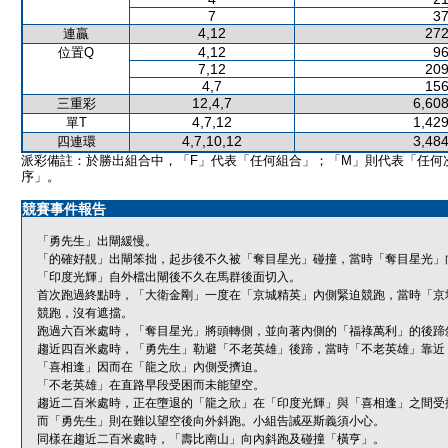
7
37
4,12
272
連贏
4,12
96
位置Q
7,12
209
4,7
156
12,4,7
6,608
三重彩
4,7,12
1,429
單T
4,7,10,12
3,484
四連環
派彩備註：於勝出組合中，「F」代表「任何組合」；「M」則代表「任何
序」。
競賽事件報告
「勇先生」出閘緩慢。
「的確好靚」出閘笨拙，起步後不久被「奪目星光」碰撞，當時「奪目星光」
「印度光輝」自外檔出閘後不久在馬群後面切入。
首次跑過終點時，「大衛金剛」一度在「京城精英」內側緊迫競跑，當時「京
競跑，沒有遮擋。
跑過六百米處時，「奪目星光」將頭轉側，並向著內側的「福祿萬利」的後蹄
趨近四百米處時，「勇先生」勒避「不老英雄」後蹄，當時「不老英雄」靠近
「喜相逢」因而在「龍之欣」內側受擠迫。
「不老英雄」在直路早段受困而未能望空。
趨近二百米處時，正在墮退的「龍之欣」在「印度光輝」與「喜相逢」之間受
而「勇先生」則在難以望空後向外斜跑。小組告誡巫斯義須小心。
同樣在趨近二百米處時，「壽比南山」向內斜跑及碰撞「橫亨」。