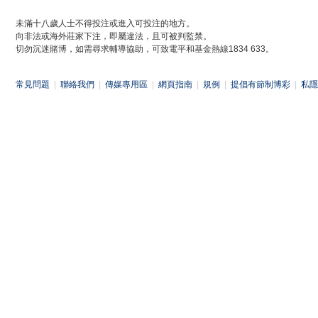
未滿十八歲人士不得投注或進入可投注的地方。
向非法或海外莊家下注，即屬違法，且可被判監禁。
切勿沉迷賭博，如需尋求輔導協助，可致電平和基金熱線1834 633。
常見問題
|
聯絡我們
|
傳媒專用區
|
網頁指南
|
規例
|
提倡有節制博彩
|
私隱