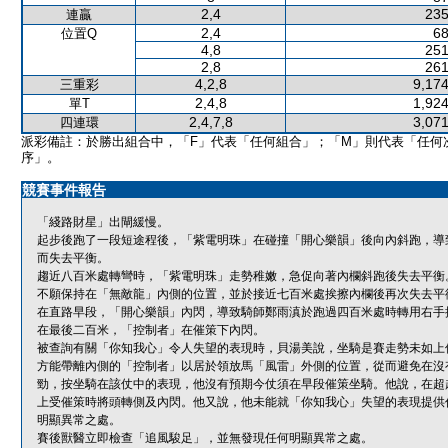
2,4
235
連贏
2,4
68
位置Q
4,8
251
2,8
261
4,2,8
9,174
三重彩
2,4,8
1,924
單T
2,4,7,8
3,071
四連環
派彩備註：於勝出組合中，「F」代表「任何組合」；「M」則代表「任何
序」。
競賽事件報告
「綫路財星」出閘緩慢。
起步後跑了一段短途程後，「紫電明珠」在碰撞「開心樂韻」後向內斜跑，導
而失去平衡。
趨近八百米處轉彎時，「紫電明珠」走勢稚嫩，急促向著內欄斜跑後失去平衡
不願保持在「無敵龍」內側的位置，並於接近七百米處挨擦內欄後再次失去平
在直路早段，「開心樂韻」內閃，導致騎師鄭雨滇於跑過四百米處時轉用右手
在最後二百米，「控制者」在催策下內閃。
被查詢有關「你知我心」令人失望的表現時，貝湯美說，坐騎是賽走勢未如上
方能帶離內側的「控制者」以居於領放馬「風雷」外側的位置，從而避免在沒
勁，按坐騎在該仗中的表現，他沒有預期今仗須在早段催策坐騎。他說，在超
上受催策時將頭轉側及內閃。他又說，他未能就「你知我心」失望的表現提供
明顯異常之處。
賽後獸醫立即檢查「追風駿足」，並無發現任何明顯異常之處。