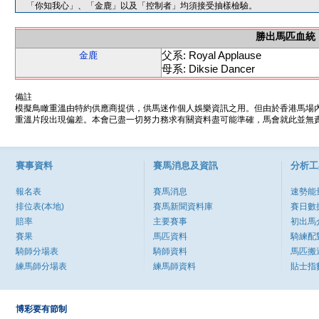
「你知我心」、「金鹿」以及「控制者」均須接受抽樣檢驗。
勝出馬匹血統
父系: Royal Applause
金鹿
母系: Diksie Dancer
備註
模擬鳥瞰重溫由特約供應商提供，供馬迷作個人娛樂資訊之用。但由於香港馬場
重溫片段出現偏差。本會已盡一切努力務求有關資料盡可能準確，馬會就此並無責
賽事資料
賽馬消息及資訊
分析工
報名表
賽馬消息
速勢能
排位表(本地)
賽馬新聞資料庫
賽日數
賠率
主要賽事
初出馬
賽果
馬匹資料
騎練配
騎師分場表
騎師資料
馬匹搬
練馬師分場表
練馬師資料
貼士指
博彩要有節制