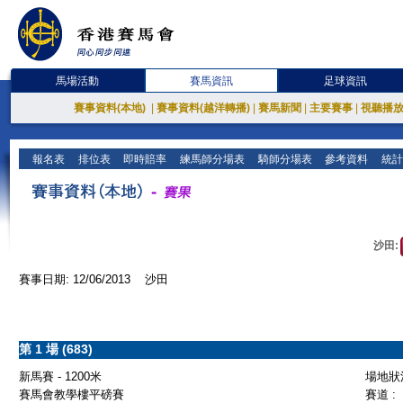
馬場活動
賽馬資訊
足球資訊
賽事資料(本地)
|
賽事資料(越洋轉播)
|
賽馬新聞
|
主要賽事
|
視聽播
報名表
排位表
即時賠率
練馬師分場表
騎師分場表
參考資料
統計
沙田:
賽事日期: 12/06/2013 沙田
第 1 場 (683)
新馬賽 - 1200米
場地狀況
賽馬會教學樓平磅賽
賽道 :