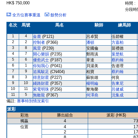
HK$ 750,000
時間 :
分段時間
全方位賽事重溫
餘勢分析
名次
馬號
馬名
騎師
練馬師
1
4
金鹿
(P121)
呂卓賢
伍碧權
2
2
控制者
(P366)
潘頓
方嘉柏
3
8
風雷
(P239)
安國倫
苗禮德
4
7
開心樂韻
(P235)
鄭雨滇
葉楚航
5
6
優愈武士
(P187)
韋達
蔡約翰
6
1
你知我心
(P041)
貝湯美
告達理
7
9
追風駿足
(CN404)
柏寶
蔡約翰
8
3
得意財星
(P227)
蘇狄雄
何良
9
10
綫路財星
(P357)
楊明綸
告東尼
10
11
紫電明珠
(P256)
黎海榮
呂健威
11
5
無敵龍
(P367)
何澤堯
沈集成
備註:
賽事特別情況索引
派彩
彩池
勝出組合
派彩 (HK$)
4
73
獨贏
4
17
位置
2
17
8
87