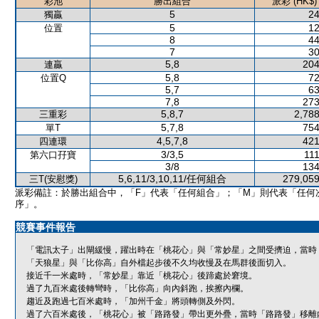
彩池
勝出組合
派彩 (HK$)
5
24
獨贏
5
12
位置
8
44
7
30
5,8
204
連贏
5,8
72
位置Q
5,7
63
7,8
273
5,8,7
2,788
三重彩
5,7,8
754
單T
4,5,7,8
421
四連環
3/3,5
111
第六口孖寶
3/8
134
5,6,11/3,10,11/任何組合
279,059
三T(安慰獎)
派彩備註：於勝出組合中，「F」代表「任何組合」；「M」則代表「任何
序」。
競賽事件報告
「電訊太子」出閘緩慢，躍出時在「桃花心」與「常妙星」之間受擠迫，當時
「天狼星」與「比你高」自外檔起步後不久均收慢及在馬群後面切入。
接近千一米處時，「常妙星」靠近「桃花心」後蹄處於窘境。
過了九百米處後轉彎時，「比你高」向內斜跑，挨擦內欄。
趨近及跑過七百米處時，「加州千金」將頭轉側及外閃。
過了六百米處後，「桃花心」被「路路發」帶出更外疊，當時「路路發」移離