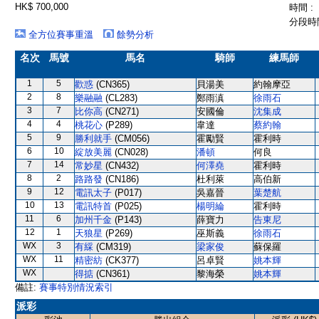
HK$ 700,000
時間 :
分段時間
全方位賽事重溫
餘勢分析
名次
馬號
馬名
騎師
練馬師
1
5
歡惑
(CN365)
貝湯美
約翰摩亞
2
8
樂融融
(CL283)
鄭雨滇
徐雨石
3
7
比你高
(CN271)
安國倫
沈集成
4
4
桃花心
(P289)
韋達
蔡約翰
5
9
勝利就手
(CM056)
霍勵賢
霍利時
6
10
綻放美麗
(CN028)
潘頓
何良
7
14
常妙星
(CN432)
何澤堯
霍利時
8
2
路路發
(CN186)
杜利萊
高伯新
9
12
電訊太子
(P017)
吳嘉晉
葉楚航
10
13
電訊特首
(P025)
楊明綸
霍利時
11
6
加州千金
(P143)
薛寶力
告東尼
12
1
天狼星
(P269)
巫斯義
徐雨石
WX
3
有綵
(CM319)
梁家俊
蘇保羅
WX
11
精密紡
(CK377)
呂卓賢
姚本輝
WX
得掂
(CN361)
黎海榮
姚本輝
備註:
賽事特別情況索引
派彩