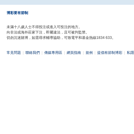
博彩要有節制
未滿十八歲人士不得投注或進入可投注的地方。
向非法或海外莊家下注，即屬違法，且可被判監禁。
切勿沉迷賭博，如需尋求輔導協助，可致電平和基金熱線1834 633。
常見問題
|
聯絡我們
|
傳媒專用區
|
網頁指南
|
規例
|
提倡有節制博彩
|
私隱