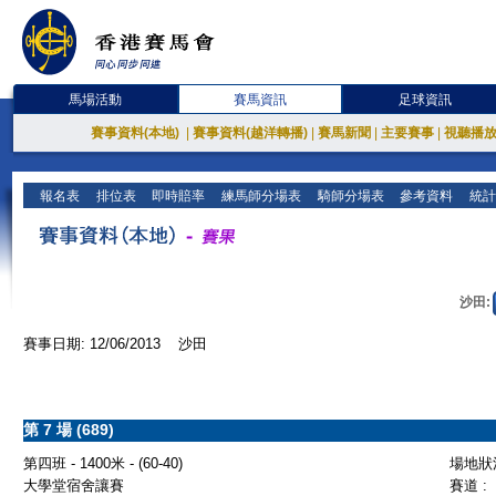
馬場活動
賽馬資訊
足球資訊
賽事資料(本地)
|
賽事資料(越洋轉播)
|
賽馬新聞
|
主要賽事
|
視聽播
報名表
排位表
即時賠率
練馬師分場表
騎師分場表
參考資料
統計
沙田:
賽事日期: 12/06/2013 沙田
第 7 場 (689)
第四班 - 1400米 - (60-40)
場地狀況
大學堂宿舍讓賽
賽道 :