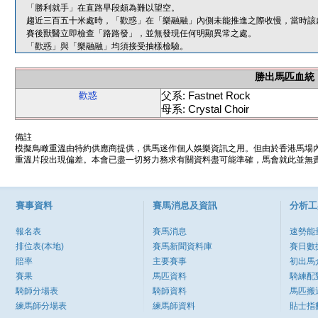
「勝利就手」在直路早段頗為難以望空。
趨近三百五十米處時，「歡惑」在「樂融融」內側未能推進之際收慢，當時該
賽後獸醫立即檢查「路路發」，並無發現任何明顯異常之處。
「歡惑」與「樂融融」均須接受抽樣檢驗。
勝出馬匹血統
父系: Fastnet Rock
歡惑
母系: Crystal Choir
備註
模擬鳥瞰重溫由特約供應商提供，供馬迷作個人娛樂資訊之用。但由於香港馬場
重溫片段出現偏差。本會已盡一切努力務求有關資料盡可能準確，馬會就此並無責
賽事資料
賽馬消息及資訊
分析工
報名表
賽馬消息
速勢能
排位表(本地)
賽馬新聞資料庫
賽日數
賠率
主要賽事
初出馬
賽果
馬匹資料
騎練配
騎師分場表
騎師資料
馬匹搬
練馬師分場表
練馬師資料
貼士指