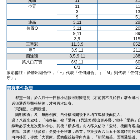
11
21
獨贏
11
11
位置
3
13
9
51
3,11
29
連贏
3,11
20
位置Q
9,11
89
3,9
115
11,3,9
652
三重彩
3,9,11
211
單T
3,5,9,11
188
四連環
6/2,11
60
第八口孖寶
6/3
21
派彩備註：於勝出組合中，「F」代表「任何組合」；「M」則代表「任何
序」。
競賽事件報告
「都靈一號」於六月十一日被小組按照獸醫意見（右前腳不良於行）著令退出
必須通過獸醫檢驗後，才可再次出賽。
「飛翔星」出閘緩慢。
「陽明擁勇」及「無敵劍俠」自外檔出閘後不久均在馬群後面切入。
過了八百米處後，「積多福」被「愛將」(貝湯美)帶出更外疊，當時「愛將」
線時必須比是次更加小心。其後「積多福」向內移入佔取「愛將」後面有遮擋
後蹄。其後「積多福」走勢十分稚嫩，昂首，並於接近六百五十米處時向外移
向內移回，導致「大寶庫」受妨礙並被帶向內跑，「新聞精英」因而受阻礙。