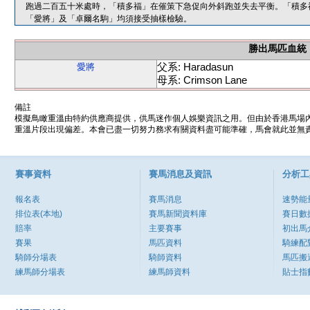
跑過二百五十米處時，「積多福」在催策下急促向外斜跑並失去平衡。「積多
「愛將」及「卓爾名駒」均須接受抽樣檢驗。
勝出馬匹血統
父系: Haradasun
愛將
母系: Crimson Lane
備註
模擬鳥瞰重溫由特約供應商提供，供馬迷作個人娛樂資訊之用。但由於香港馬場
重溫片段出現偏差。本會已盡一切努力務求有關資料盡可能準確，馬會就此並無責
賽事資料
賽馬消息及資訊
分析工
報名表
賽馬消息
速勢能
排位表(本地)
賽馬新聞資料庫
賽日數
賠率
主要賽事
初出馬
賽果
馬匹資料
騎練配
騎師分場表
騎師資料
馬匹搬
練馬師分場表
練馬師資料
貼士指