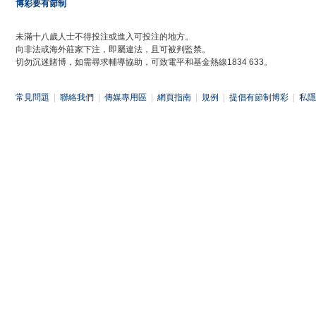
博彩要有節制
未滿十八歲人士不得投注或進入可投注的地方。
向非法或海外莊家下注，即屬違法，且可被判監禁。
切勿沉迷賭博，如需尋求輔導協助，可致電平和基金熱線1834 633。
常見問題
|
聯絡我們
|
傳媒專用區
|
網頁指南
|
規例
|
提倡有節制博彩
|
私隱