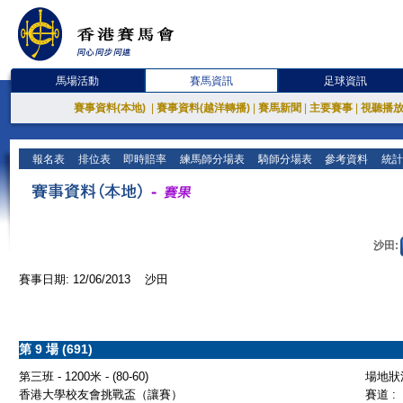
馬場活動
賽馬資訊
足球資訊
賽事資料(本地)
|
賽事資料(越洋轉播)
|
賽馬新聞
|
主要賽事
|
視聽播
報名表
排位表
即時賠率
練馬師分場表
騎師分場表
參考資料
統計
沙田:
賽事日期: 12/06/2013 沙田
第 9 場 (691)
第三班 - 1200米 - (80-60)
場地狀況
香港大學校友會挑戰盃（讓賽）
賽道 :