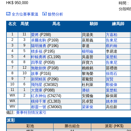
HK$ 950,000
時間 :
分段時間
全方位賽事重溫
餘勢分析
名次
馬號
馬名
騎師
練馬師
1
11
愛將
(P288)
貝湯美
方嘉柏
2
3
卓爾名駒
(P169)
巫斯義
告東尼
3
9
陽明擁勇
(P196)
韋達
蔡約翰
4
5
積多福
(P195)
楊明綸
李易達
5
4
軒轅勇將
(CL199)
吳嘉晉
葉楚航
6
8
四季星
(P058)
薛寶力
告東尼
7
12
無敵劍俠
(P168)
賴維銘
苗禮德
8
10
故事
(P316)
黎海榮
徐雨石
9
7
新聞精英
(P296)
霍勵賢
賀賢
10
6
飛翔星
(CM382)
杜利萊
鄭俊偉
11
1
大寶庫
(P088)
潘頓
葉楚航
WX
2
紅衣神仙
(CN274)
安國倫
蘇保羅
WX
橫掃千軍
(CL383)
呂卓賢
姚本輝
WV
都靈一號
(CM060)
梁家俊
高伯新
備註:
賽事特別情況索引
派彩
彩池
勝出組合
派彩 (HK$)