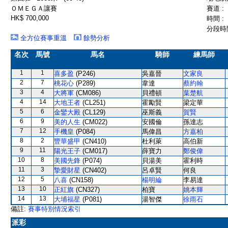
ＯＭＥＧＡ讓賽
賽道 :
HK$ 700,000
時間 :
分段時間
全方位賽事重溫
餘勢分析
名次
馬號
馬名
騎師
練馬師
1
1
喜多盈
(P246)
吳嘉晉
文家良
2
7
桃花心
(P289)
韋達
蔡約翰
3
4
大將軍
(CM086)
貝禮頓
葉楚航
4
14
大地王者
(CL251)
霍勵賢
梁定華
5
6
金鑾大殿
(CL129)
巫斯義
賀賢
6
9
美的人生
(CM022)
安國倫
孫達志
7
12
手機皇
(P084)
馬偉昌
方嘉柏
8
2
豐華盛甲
(CN410)
杜利萊
高伯新
9
11
陽光王子
(CM017)
薛寶力
鄭俊偉
10
8
美國先鋒
(P074)
貝湯美
霍利時
11
3
摯愛財星
(CN402)
呂卓賢
何良
12
5
八喜
(CN158)
楊明綸
李易達
13
10
正紅旗
(CN327)
柏寶
姚本輝
14
13
大埔福星
(P081)
湯智傑
徐雨石
備註:
賽事特別情況索引
派彩