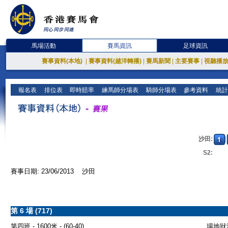
馬場活動
賽馬資訊
足球資訊
賽事資料(本地)
|
賽事資料(越洋轉播)
|
賽馬新聞
|
主要賽事
|
視聽播
報名表
排位表
即時賠率
練馬師分場表
騎師分場表
參考資料
統計
沙田:
S2:
賽事日期: 23/06/2013 沙田
第 6 場 (717)
第四班 - 1600米 - (60-40)
場地狀況