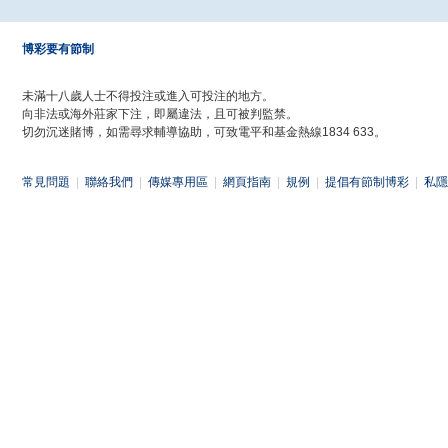
博彩要有節制
未滿十八歲人士不得投注或進入可投注的地方。
向非法或海外莊家下注，即屬違法，且可被判監禁。
切勿沉迷賭博，如需尋求輔導協助，可致電平和基金熱線1834 633。
常見問題
|
聯絡我們
|
傳媒專用區
|
網頁指南
|
規例
|
提倡有節制博彩
|
私隱