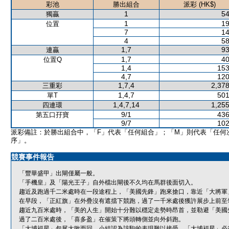
彩池
勝出組合
派彩 (HK$)
1
54
獨贏
1
19
位置
7
14
4
58
1,7
93
連贏
1,7
40
位置Q
1,4
153
4,7
120
1,7,4
2,378
三重彩
1,4,7
501
單T
1,4,7,14
1,255
四連環
9/1
436
第五口孖寶
9/7
102
派彩備註：於勝出組合中，「F」代表「任何組合」；「M」則代表「任何
序」。
競賽事件報告
「豐華盛甲」出閘僅屬一般。
「手機皇」及「陽光王子」自外檔出閘後不久均在馬群後面切入。
趨近及跑過千二米處時在一段途程上，「美國先鋒」跑來搶口，靠近「大將軍
在早段，「正紅旗」在外疊沒有遮擋下競跑，過了一千米處後獲許展步上前至
趨近九百米處時，「美的人生」開始十分難以穩定走勢時昂首，並勒避「美國
過了二百米處後，「喜多盈」在催策下將頭轉側並向外斜跑。
「大埔福星」包尾大敗而回，小組認為該駒的表現難以接受。「大埔福星」必