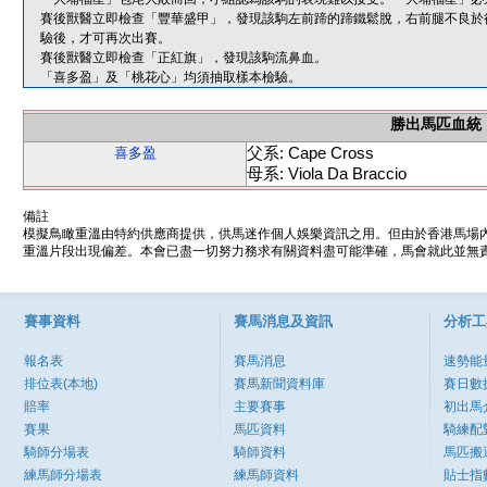
賽後獸醫立即檢查「豐華盛甲」，發現該駒左前蹄的蹄鐵鬆脫，右前腿不良於
驗後，才可再次出賽。
賽後獸醫立即檢查「正紅旗」，發現該駒流鼻血。
「喜多盈」及「桃花心」均須抽取樣本檢驗。
勝出馬匹血統
父系: Cape Cross
喜多盈
母系: Viola Da Braccio
備註
模擬鳥瞰重溫由特約供應商提供，供馬迷作個人娛樂資訊之用。但由於香港馬場
重溫片段出現偏差。本會已盡一切努力務求有關資料盡可能準確，馬會就此並無責
賽事資料
賽馬消息及資訊
分析工
報名表
賽馬消息
速勢能
排位表(本地)
賽馬新聞資料庫
賽日數
賠率
主要賽事
初出馬
賽果
馬匹資料
騎練配
騎師分場表
騎師資料
馬匹搬
練馬師分場表
練馬師資料
貼士指