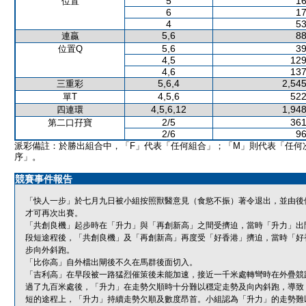
5
16
位置
6
17
4
53
5,6
88
連贏
5,6
39
位置Q
4,5
129
4,6
137
5,6,4
2,545
三重彩
4,5,6
522
單T
4,5,6,12
1,948
四連環
2/5
361
第二口孖寶
2/6
96
派彩備註：於勝出組合中，「F」代表「任何組合」；「M」則代表「任何
序」。
競賽事件報告
「快人一步」於七月九日被小組按照獸醫意見（食慾不振）著令退出，並由後
才可再次出賽。
「共創良機」起步時在「升力」與「再創新高」之間受擠迫，當時「升力」出
段短途程後，「共創良機」及「再創新高」再度受「好香港」擠迫，當時「好
步向外斜跑。
「比你高」自外檔出閘後不久在馬群後面切入。
「吉利高」在早段被一路猛烈催策後未能加速，接近一千米處轉彎時在外疊競
過了九百米處後，「升力」在走勢欠順時十分難以穩定走勢及向內斜跑，導致
短的途程上，「升力」持續走勢欠順及數度昂首。小組認為「升力」的走勢難