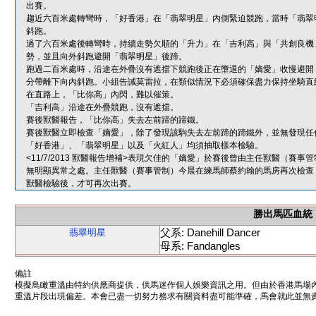
出賽。
趨近六百米處轉彎時，「好香港」在「翡翠明星」內側緊迫競跑，當時「翡翠
斜跑。
過了六百米處後轉彎時，持續走勢欠順的「升力」在「吉利高」與「共創良機
勢，並且向外斜跑避開「翡翠明星」後蹄。
跑過二百米處時，沿途在外疊沒有遮擋下競跑後正在墮退的「嫡愛」收慢避開
分帶離下向內斜跑。小組告誡莫雷拉，在類似情況下必須確保盡力保持坐騎直
在直路上，「比你高」內閃，難以催策。
「吉利高」沿途在外疊競跑，沒有遮擋。
賽後獸醫報告，「比你高」失去左前蹄的蹄鐵。
賽後獸醫立即檢查「嫡愛」，除了發現該駒失去左前蹄的蹄鐵外，並無發現任
「好香港」、「翡翠明星」以及「火紅人」均須抽取樣本檢驗。
<11/7/2013 獸醫報告增補>表現欠佳的「嫡愛」於賽後曾由主任獸醫（
無明顯異常之處。主任獸醫（賽事管制）今晨在練馬師蔡約翰的馬房再次檢查
獸醫檢驗後，才可再次出賽。
勝出馬匹血統
父系: Danehill Dancer
翡翠明星
母系: Fandangles
備註
模擬鳥瞰重溫由特約供應商提供，供馬迷作個人娛樂資訊之用。但由於香港馬場
重溫片段出現偏差。本會已盡一切努力務求有關資料盡可能準確，馬會就此並無責