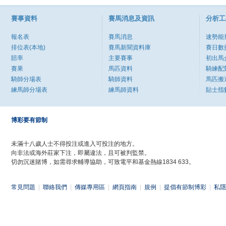
賽事資料
賽馬消息及資訊
分析工
報名表
賽馬消息
速勢能
排位表(本地)
賽馬新聞資料庫
賽日數
賠率
主要賽事
初出馬
賽果
馬匹資料
騎練配
騎師分場表
騎師資料
馬匹搬
練馬師分場表
練馬師資料
貼士指
博彩要有節制
未滿十八歲人士不得投注或進入可投注的地方。
向非法或海外莊家下注，即屬違法，且可被判監禁。
切勿沉迷賭博，如需尋求輔導協助，可致電平和基金熱線1834 633。
常見問題
|
聯絡我們
|
傳媒專用區
|
網頁指南
|
規例
|
提倡有節制博彩
|
私隱