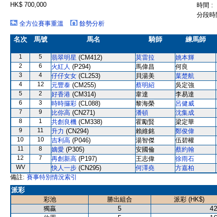
HK$ 700,000
時間 :
分段時間
全方位賽事重溫
餘勢分析
名次
馬號
馬名
騎師
練馬師
1
5
翡翠明星
(CM412)
莫雷拉
姚本輝
2
6
火紅人
(P294)
馬偉昌
何良
3
4
仔仔女女
(CL253)
貝湯美
葉楚航
4
12
元豐泰
(CM255)
蔡明紹
吳定強
5
2
好香港
(CM314)
韋達
李易達
6
3
時時攞彩
(CL088)
黎海榮
呂健威
7
9
比你高
(CN271)
潘頓
沈集成
8
1
共創良機
(CM338)
霍勵賢
梁定華
9
11
升力
(CN294)
賴維銘
鄭俊偉
10
10
吉利高
(P046)
湯智傑
伍碧權
11
8
嫡愛
(P305)
安國倫
蔡約翰
12
7
再創新高
(P197)
王志偉
徐雨石
WV
快人一步
(CN295)
何澤堯
方嘉柏
備註:
賽事特別情況索引
派彩
彩池
勝出組合
派彩 (HK$)
5
42
獨贏