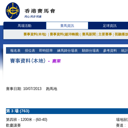
馬場活動
賽馬資訊
足球資訊
賽事資料(本地)
|
賽事資料(越洋轉播)
|
賽馬新聞
|
主要賽事
|
視聽播
報名表
排位表
即時賠率
練馬師分場表
騎師分場表
參考資料
統計
賽事日期: 10/07/2013 跑馬地
第 3 場 (763)
第四班 - 1200米 - (60-40)
場地狀況
歡慶讓賽
賽道 :