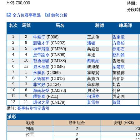
HK$ 700,000
時間 :
分段時間
全方位賽事重溫
餘勢分析
名次
馬號
馬名
騎師
練馬師
1
2
牛精仔
(P008)
王志偉
告東尼
2
8
競駿才子
(CN202)
潘頓
方嘉柏
3
5
神奇飛龍
(CM250)
吳嘉晉
徐雨石
4
4
皇帝諭令
(CN396)
韋達
蔡約翰
5
10
智勇福駿
(CM188)
蔡明紹
告達理
6
12
威水福星
(CL045)
黎海榮
葉楚航
7
1
永勝多
(CJ069)
霍勵賢
苗禮德
8
7
大衛精神
(CL013)
薛寶力
高伯新
9
3
非常好
(CL134)
蘇狄雄
胡森
10
6
海南花梨
(CM378)
貝湯美
何良
11
9
曜豐泰
(P211)
何澤堯
吳定強
12
11
環保之星
(CN179)
莫雷拉
賀賢
備註:
賽事特別情況索引
派彩
彩池
勝出組合
派彩 (HK$)
2
23
獨贏
2
12
位置
8
41