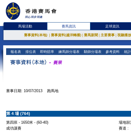
馬場活動
賽馬資訊
足球資訊
賽事資料(本地)
|
賽事資料(越洋轉播)
|
賽馬新聞
|
主要賽事
|
視聽播
報名表
排位表
即時賠率
練馬師分場表
騎師分場表
參考資料
統計
賽事日期: 10/07/2013 跑馬地
第 4 場 (764)
第四班 - 1650米 - (60-40)
場地狀況
成功讓賽
賽道 :