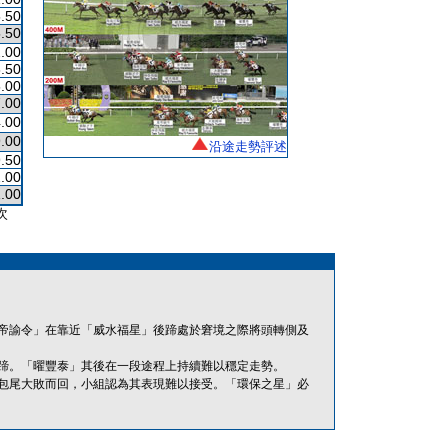
.50
.50
.00
.50
.00
.00
.00
.00
沿途走勢評述
.50
.00
.00
次
帝諭令」在靠近「威水福星」後蹄處於窘境之際將頭轉側及
蹄。「曜豐泰」其後在一段途程上持續難以穩定走勢。
包尾大敗而回，小組認為其表現難以接受。「環保之星」必