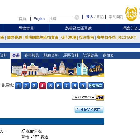
登入
/
登記
常見問題
首頁
English
馬會會員
慈善及社區貢獻
馬會知多
放區
|
國際賽馬
|
香港國際馬匹拍賣會
|
從化馬場
|
投注指南
|
賽馬知多些
|
RESTART
資料
賽果
賽事報告
騎練資料
馬匹資料
試閘結果
賽期表
跑馬地:
 :
好地至快地
草地 - "B" 賽道