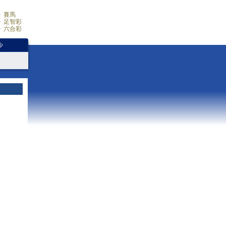
賽馬
足智彩
六合彩
少