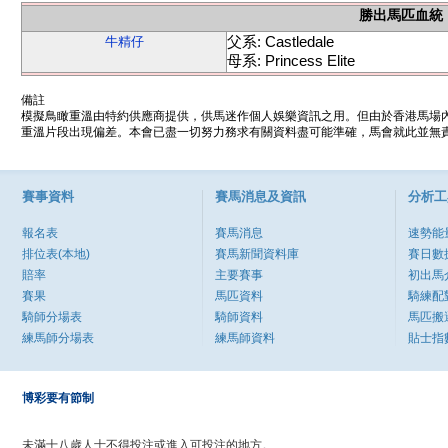
勝出馬匹血統
父系: Castledale
牛精仔
母系: Princess Elite
備註
模擬鳥瞰重溫由特約供應商提供，供馬迷作個人娛樂資訊之用。但由於香港馬場
重溫片段出現偏差。本會已盡一切努力務求有關資料盡可能準確，馬會就此並無責
賽事資料
賽馬消息及資訊
分析工
報名表
賽馬消息
速勢能
排位表(本地)
賽馬新聞資料庫
賽日數
賠率
主要賽事
初出馬
賽果
馬匹資料
騎練配
騎師分場表
騎師資料
馬匹搬
練馬師分場表
練馬師資料
貼士指
博彩要有節制
未滿十八歲人士不得投注或進入可投注的地方。