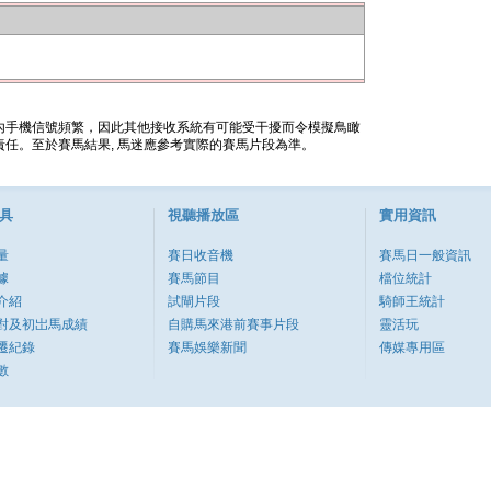
內手機信號頻繁，因此其他接收系統有可能受干擾而令模擬鳥瞰
任。至於賽馬結果, 馬迷應參考實際的賽馬片段為準。
具
視聽播放區
實用資訊
量
賽日收音機
賽馬日一般資訊
據
賽馬節目
檔位統計
介紹
試閘片段
騎師王統計
對及初岀馬成績
自購馬來港前賽事片段
靈活玩
遷紀錄
賽馬娛樂新聞
傳媒專用區
數