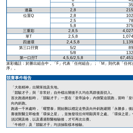
5
35
2,8
215
連贏
2,8
102
位置Q
2,5
78
5,8
375
2,8,5
4,027
三重彩
2,5,8
1,074
單T
2,4,5,8
1,139
四連環
5/2
89
第三口孖寶
5/8
132
4,5,6/2,5,8
67,451
第一口孖T
派彩備註：於勝出組合中，「F」代表「任何組合」；「M」則代表「任何
序」。
競賽事件報告
「大衛精神」出閘笨拙及失地。
「競駿才子」與「非常好」自外檔出閘後不久均在馬群後面切入。
首次跑過終點時，「競駿才子」一度在「皇帝諭令」內側緊迫競跑，當時「皇
向內斜跑。
跑過一千米處時，「曜豐泰」開始難以穩定走勢及向外斜跑避開「永勝多」後
賽後獸醫立即檢查「環保之星」，並無發現任何明顯異常之處。「環保之星」
須試閘及格，以及通過獸醫檢驗後，才可再次出賽。
「牛精仔」及「競駿才子」均須抽取樣本檢驗。