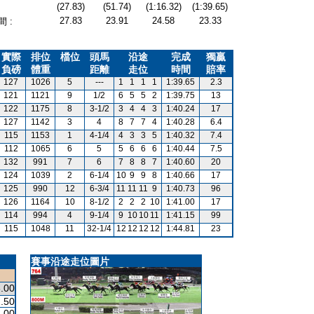
(27.83)
(51.74)
(1:16.32)
(1:39.65)
27.83
23.91
24.58
23.33
 :
實際
排位
檔位
頭馬
沿途
完成
獨贏
負磅
體重
距離
走位
時間
賠率
127
1026
5
---
1
1
1
1
1:39.65
2.3
121
1121
9
1/2
6
5
5
2
1:39.75
13
122
1175
8
3-1/2
3
4
4
3
1:40.24
17
127
1142
3
4
8
7
7
4
1:40.28
6.4
115
1153
1
4-1/4
4
3
3
5
1:40.32
7.4
112
1065
6
5
5
6
6
6
1:40.44
7.5
132
991
7
6
7
8
8
7
1:40.60
20
124
1039
2
6-1/4
10
9
9
8
1:40.66
17
125
990
12
6-3/4
11
11
11
9
1:40.73
96
126
1164
10
8-1/2
2
2
2
10
1:41.00
17
114
994
4
9-1/4
9
10
10
11
1:41.15
99
115
1048
11
32-1/4
12
12
12
12
1:44.81
23
賽事沿途走位圖片
.00
.50
.00