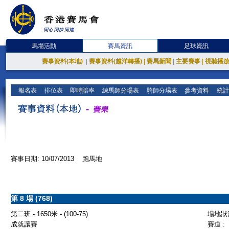
馬場活動
賽馬資訊
足球資訊
賽事資料(本地)
|
賽事資料(越洋轉播)
|
賽馬新聞
|
主要賽事
|
視聽播
報名表
排位表
即時賠率
練馬師分場表
騎師分場表
參考資料
統計
賽事日期: 10/07/2013 跑馬地
第 8 場 (768)
第二班 - 1650米 - (100-75)
場地狀況
成就讓賽
賽道 :