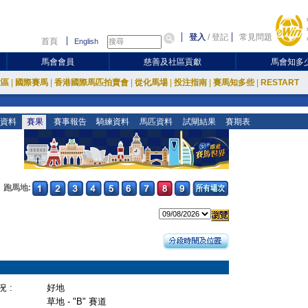
登入
/
登記
常見問題
首頁
English
馬會會員
慈善及社區貢獻
馬會知多
放區
|
國際賽馬
|
香港國際馬匹拍賣會
|
從化馬場
|
投注指南
|
賽馬知多些
|
RESTART
資料
賽果
賽事報告
騎練資料
馬匹資料
試閘結果
賽期表
跑馬地:
 :
好地
草地 - "B" 賽道