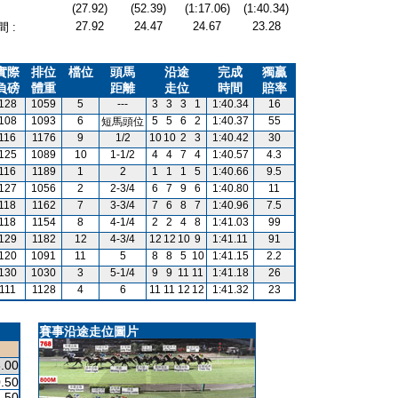
(27.92)
(52.39)
(1:17.06)
(1:40.34)
27.92
24.47
24.67
23.28
 :
實際
排位
檔位
頭馬
沿途
完成
獨贏
負磅
體重
距離
走位
時間
賠率
128
1059
5
---
3
3
3
1
1:40.34
16
108
1093
6
5
5
6
2
1:40.37
55
短馬頭位
116
1176
9
1/2
10
10
2
3
1:40.42
30
125
1089
10
1-1/2
4
4
7
4
1:40.57
4.3
116
1189
1
2
1
1
1
5
1:40.66
9.5
127
1056
2
2-3/4
6
7
9
6
1:40.80
11
118
1162
7
3-3/4
7
6
8
7
1:40.96
7.5
118
1154
8
4-1/4
2
2
4
8
1:41.03
99
129
1182
12
4-3/4
12
12
10
9
1:41.11
91
120
1091
11
5
8
8
5
10
1:41.15
2.2
130
1030
3
5-1/4
9
9
11
11
1:41.18
26
111
1128
4
6
11
11
12
12
1:41.32
23
賽事沿途走位圖片
.00
.50
.50