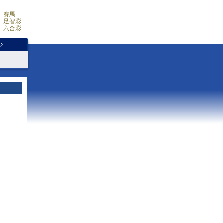
賽馬
足智彩
六合彩
少