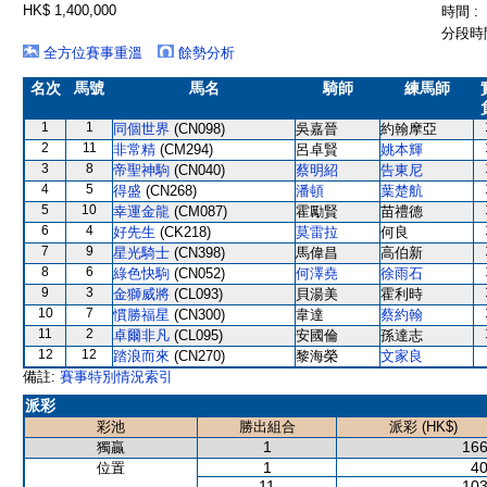
HK$ 1,400,000
時間 :
分段時間
全方位賽事重溫
餘勢分析
名次
馬號
馬名
騎師
練馬師
1
1
同個世界
(CN098)
吳嘉晉
約翰摩亞
2
11
非常精
(CM294)
呂卓賢
姚本輝
3
8
帝聖神駒
(CN040)
蔡明紹
告東尼
4
5
得盛
(CN268)
潘頓
葉楚航
5
10
幸運金龍
(CM087)
霍勵賢
苗禮德
6
4
好先生
(CK218)
莫雷拉
何良
7
9
星光騎士
(CN398)
馬偉昌
高伯新
8
6
綠色快駒
(CN052)
何澤堯
徐雨石
9
3
金獅威將
(CL093)
貝湯美
霍利時
10
7
慣勝福星
(CN300)
韋達
蔡約翰
11
2
卓爾非凡
(CL095)
安國倫
孫達志
12
12
踏浪而來
(CN270)
黎海榮
文家良
備註:
賽事特別情況索引
派彩
彩池
勝出組合
派彩 (HK$)
1
166
獨贏
1
40
位置
11
103