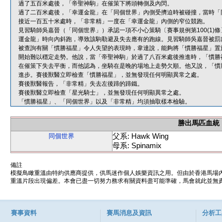
過了五百米處後，「帝聖神駒」在催策下將頭轉側及內閃。
過了二百米處後，「幸運金龍」在「同個世界」內側受擠迫時被碰撞，當時「
接近一百五十米處時，「非常精」一度在「幸運金龍」內側的窄位競跑。
見習騎師吳嘉晉（「同個世界」）承認一項不小心策騎〔賽事規例第100(1
運金龍」時向內斜跑，導致該駒勒避及失去應有的跑線。見習騎師吳嘉晉被罰
被查詢有關「慣勝福星」令人失望的表現時，韋達說，能夠將「慣勝福星」置
開始難以穩定走勢。他說，當「帝聖神駒」於過了八百米處後推進時，「慣勝
在催策下失去平衡，而他認為，坐騎在是晚的場地上走勢欠順。他又說，「慣
進步。賽後獸醫立即檢查「慣勝福星」，並無發現任何明顯異常之處。
賽後獸醫報告，「非常精」失去左後蹄的蹄鐵。
賽後獸醫立即檢查「星光騎士」，並無發現任何明顯異常之處。
「慣勝福星」、「同個世界」以及「非常精」均須抽取樣本檢驗。
勝出馬匹血統
父系: Hawk Wing
同個世界
母系: Spinamix
備註
模擬鳥瞰重溫由特約供應商提供，供馬迷作個人娛樂資訊之用。但由於香港馬場
重溫片段出現偏差。本會已盡一切努力務求有關資料盡可能準確，馬會就此並無責
賽事資料
賽馬消息及資訊
分析工