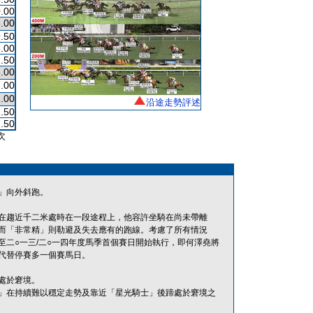
.00
.00
.50
.00
.50
.00
.00
.00
沿途走勢評述
.50
7.50
次
」向外斜跑。
事緣在趨近千二米處時在一段途程上，他容許坐騎在尚未帶離
而「非常精」則勒避及失去應有的跑線。考慮了所有情況
二○一三/二○一四年度馬季首個賽日開始執行，即何澤堯將
代替停賽多一個賽馬日。
處於窘境。
」在持續難以穩定走勢及靠近「星光騎士」後蹄處於窘境之