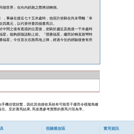
同個世界」在向內斜跑之際將頭轉側。
)條〕，事緣在接近七十五米處時，他容許坐騎在尚未帶離「幸
款四萬元，以代替停賽四個賽馬日。
於中間之後有遮擋的位置後，坐騎於趨近及跑過一千米處時
福星」能夠跟隨該駒上前。「慣勝福星」繼而於轉直路彎時
勝福星」今仗首次在跑馬地上陣，經過今仗的經驗後會有所
內手機信號頻繁，因此其他接收系統有可能受干擾而令模擬鳥瞰
任。至於賽馬結果, 馬迷應參考實際的賽馬片段為準。
具
視聽播放區
實用資訊