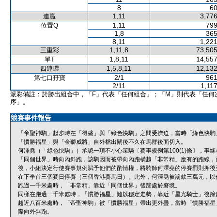
8
60
1,11
3,776
連贏
1,11
799
位置Q
1,8
365
8,11
1,221
1,11,8
73,505
三重彩
1,8,11
14,557
單T
1,5,8,11
12,132
四連環
2/1
961
第七口孖寶
2/11
1,11
派彩備註：於勝出組合中，「F」代表「任何組合」；「M」則代表「任何
序」。
競賽事件報告
「帝聖神駒」起步時在「得盛」與「綠色快駒」之間受擠迫，當時「綠色快駒
「慣勝福星」與「金獅威將」自外檔出閘後不久在馬群後面切入。
何澤堯（「綠色快駒」）承認一項不小心策騎〔賽事規例第100(1)條〕，
「同個世界」時向內斜跑，該駒因而被帶向內跑橫越「非常精」應有的跑線，
後，小組決定行使賽事規例賦予他們的酌情權，將騎師何澤堯的停賽罰則押後至
在下季首三個賽日停賽（三個香港賽馬日）。此外，何澤堯被罰款三萬元，以
跑過一千米處時，「非常精」靠近「同個世界」後蹄處於窘境。
同樣在跑過一千米處時，「慣勝福星」難以穩定走勢，靠近「星光騎士」後蹄
趨近八百米處時，「帝聖神駒」被「慣勝福星」帶出更外疊，當時「慣勝福星
際向外斜跑。