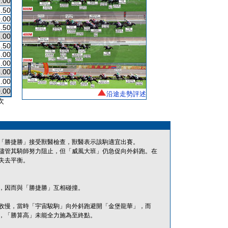
.00
.50
.00
.50
.00
.50
.00
.00
.00
1.00
.00
沿途走勢評述
次
「勝捷勝」接受獸醫檢查，獸醫表示該駒適宜出賽。
儘管其騎師努力阻止，但「威風大班」仍急促向外斜跑。在
失去平衡。
，因而與「勝捷勝」互相碰撞。
收慢，當時「宇宙駿駒」向外斜跑避開「金堡龍華」，而
，「勝算高」未能全力施為至終點。