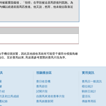
時被嚴重阻礙後，「領得」在早段被迫居馬群後列競跑。為
內欄以繞過前面馬匹推進。他又說，然而，他未能佔取靠近
內手機信號頻繁，因此其他接收系統有可能受干擾而令模擬鳥瞰
任。至於賽馬結果, 馬迷應參考實際的賽馬片段為準。
具
視聽播放區
實用資訊
量
賽日收音機
賽馬日一般資訊
據
賽馬節目
檔位統計
介紹
試閘片段
騎師王統計
對及初岀馬成績
自購馬來港前賽事片段
靈活玩
遷紀錄
賽馬娛樂新聞
傳媒專用區