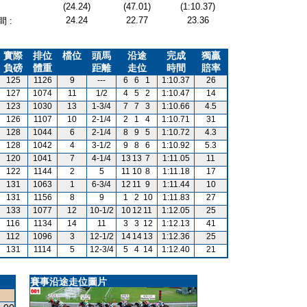
(24.24)
(47.01)
(1:10.37)
24.24
22.77
23.36
 :
實際
排位
檔位
頭馬
沿途
完成
獨贏
負磅
體重
距離
走位
時間
賠率
125
1126
9
---
6
6
1
1:10.37
26
127
1074
11
1/2
4
5
2
1:10.47
14
123
1030
13
1-3/4
7
7
3
1:10.66
4.5
126
1107
10
2-1/4
2
1
4
1:10.71
31
128
1044
6
2-1/4
8
9
5
1:10.72
4.3
128
1042
4
3-1/2
9
8
6
1:10.92
5.3
120
1041
7
4-1/4
13
13
7
1:11.05
11
122
1144
2
5
11
10
8
1:11.18
17
131
1063
1
6-3/4
12
11
9
1:11.44
10
131
1156
8
9
1
2
10
1:11.83
27
133
1077
12
10-1/2
10
12
11
1:12.05
25
116
1134
14
11
3
3
12
1:12.13
41
112
1096
3
12-1/2
14
14
13
1:12.36
25
131
1114
5
12-3/4
5
4
14
1:12.40
21
賽事沿途走位圖片