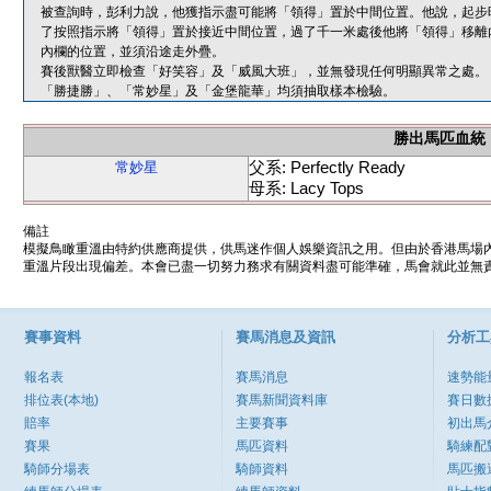
被查詢時，彭利力說，他獲指示盡可能將「領得」置於中間位置。他說，起步
了按照指示將「領得」置於接近中間位置，過了千一米處後他將「領得」移離
內欄的位置，並須沿途走外疊。
賽後獸醫立即檢查「好笑容」及「威風大班」，並無發現任何明顯異常之處。
「勝捷勝」、「常妙星」及「金堡龍華」均須抽取樣本檢驗。
勝出馬匹血統
父系: Perfectly Ready
常妙星
母系: Lacy Tops
備註
模擬鳥瞰重溫由特約供應商提供，供馬迷作個人娛樂資訊之用。但由於香港馬場
重溫片段出現偏差。本會已盡一切努力務求有關資料盡可能準確，馬會就此並無責
賽事資料
賽馬消息及資訊
分析工
報名表
賽馬消息
速勢能
排位表(本地)
賽馬新聞資料庫
賽日數
賠率
主要賽事
初出馬
賽果
馬匹資料
騎練配
騎師分場表
騎師資料
馬匹搬