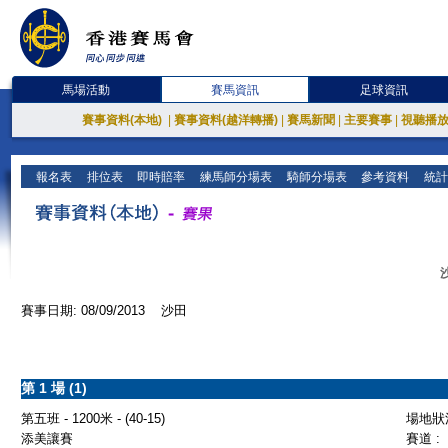
馬場活動
賽馬資訊
足球資訊
賽事資料(本地)
|
賽事資料(越洋轉播)
|
賽馬新聞
|
主要賽事
|
視聽播
報名表
排位表
即時賠率
練馬師分場表
騎師分場表
參考資料
統計
賽事日期: 08/09/2013 沙田
第 1 場 (1)
第五班 - 1200米 - (40-15)
場地狀況
添美讓賽
賽道 :