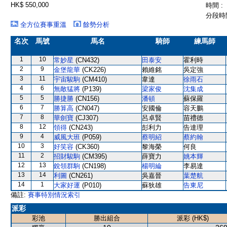
HK$ 550,000
時間 :
分段時間
全方位賽事重溫
餘勢分析
名次
馬號
馬名
騎師
練馬師
1
10
常妙星
(CN432)
田泰安
霍利時
2
9
金堡龍華
(CK226)
賴維銘
吳定強
3
11
宇宙駿駒
(CM410)
韋達
徐雨石
4
6
無敵猛將
(P139)
梁家俊
沈集成
5
5
勝捷勝
(CN156)
潘頓
蘇保羅
6
7
勝算高
(CN047)
安國倫
容天鵬
7
8
華劍寶
(CJ307)
呂卓賢
苗禮德
8
12
領得
(CN243)
彭利力
告達理
9
4
威風大班
(P059)
蔡明紹
蔡約翰
10
3
好笑容
(CK360)
黎海榮
何良
11
2
招財駿駒
(CM395)
薛寶力
姚本輝
12
13
銳領群駒
(CN198)
楊明綸
李易達
13
14
利圖
(CN261)
吳嘉晉
葉楚航
14
1
大家好運
(P010)
蘇狄雄
告東尼
備註:
賽事特別情況索引
派彩
彩池
勝出組合
派彩 (HK$)