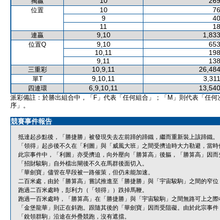
10
269
獨贏
10
76
位置
9
40
11
18
9,10
1,833
連贏
9,10
653
位置Q
10,11
198
9,11
138
10,9,11
26,484
三重彩
9,10,11
3,31
單T
6,9,10,11
13,540
四連環
派彩備註：於勝出組合中，「F」代表「任何組合」；「M」則代表「任何
序」。
競賽事件報告
抵達起步點後，「勝捷勝」被發現失去左前蹄的蹄鐵，繼而重新裝上該蹄鐵。
「領得」起步後不久在「利圖」與「威風大班」之間受擠迫時大力勒避，當時
此宗事件中，「利圖」亦受擠迫，向外壓向「勝算高」後軀，「勝算高」因而
「招財駿駒」自外檔出閘後不久在馬群後面切入。
「華劍寶」儘管在早段被一路催策，但仍未能加速。
二百米處，由於「勝算高」嘗試推進至「勝捷勝」與「宇宙駿駒」之間的窄位
跑過二百米處時，彭利力（「領得」）跌掉馬鞭。
跑過一百米處時，「勝算高」在「勝捷勝」與「宇宙駿駒」之間無路可上之際
「金堡龍華」則正在斜跑。跟隨其後的「華劍寶」因而受阻礙。由於此宗事件
「銳領群駒」沿途在外疊競跑，沒有遮擋。