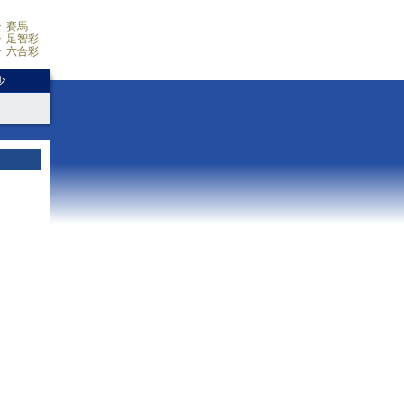
賽馬
足智彩
六合彩
少