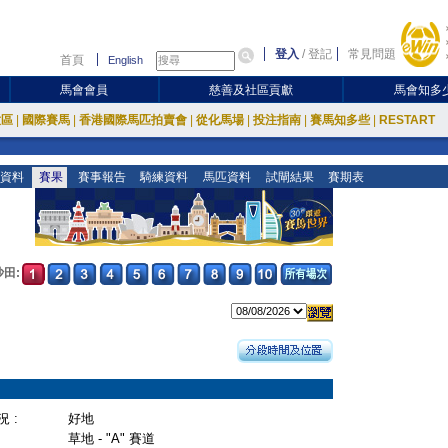
登入
/
登記
常見問題
首頁
English
馬會會員
慈善及社區貢獻
馬會知多
放區
|
國際賽馬
|
香港國際馬匹拍賣會
|
從化馬場
|
投注指南
|
賽馬知多些
|
RESTART
資料
賽果
賽事報告
騎練資料
馬匹資料
試閘結果
賽期表
沙田:
 :
好地
草地 - "A" 賽道