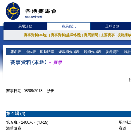
馬場活動
賽馬資訊
足球資訊
賽事資料(本地)
|
賽事資料(越洋轉播)
|
賽馬新聞
|
主要賽事
|
視聽播
報名表
排位表
即時賠率
練馬師分場表
騎師分場表
參考資料
統計
賽事日期: 08/09/2013 沙田
第 4 場 (4)
第五班 - 1400米 - (40-15)
場地狀況
添華讓賽
賽道 :