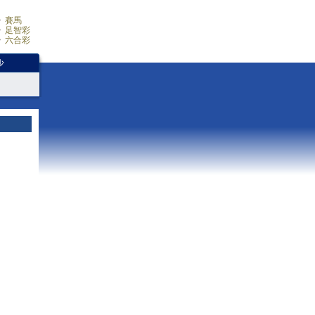
賽馬
足智彩
六合彩
少