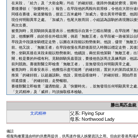
在末段，「給力」及「大衛金剛」均在「的確好靚」後蹄外側處於窘境，當時
賽後潘頓（「快樂時光」）報告，在早段他的馬鞍向前滑移，令他在大部分途
同樣在賽後，歐道樂報告，接近二百米處時「加威力」發出異常呼吸聲。他因
現任何明顯異常之處。「加威力」包尾大敗而回，小組認為該駒的表現難以接
再次出賽。
被查詢時，見習騎師吳嘉晉表示，他獲指示自第十三檔出閘後，在早段將「無
說，他獲解釋，由於排在外檔出閘，倘若「無敵王者」在早段被一路催策以佔
早段及中段讓坐騎穩定走勢，以圖在末段能以勁勢衝刺。他說，儘管「無敵王
前。他又說，「無敵王者」在早段收慢在馬群後面切入時難以穩定走勢，其後
勢，坐騎其後在末段未能以勁勢衝刺。他續說，兩仗前他策騎「無敵王者」出
閘，較是賽的外檔有利。見騎師騎吳嘉晉說，賽後他告訴馬主及練馬師，他認
前列競跑。賽後獸醫立即檢查「無敵王者」，並無發現任何明顯異常之處。
被查詢時，田泰安表示，他獲指示盡可能將「的確好靚」置於大約第四或第五
推策「的確好靚」以超越該駒。他說，當他這樣做時，「的確好靚」開始昂首
得遮擋後，「的確好靚」走勢暢順。
賽後獸醫立即檢查「瀟洒勁龍」及「快樂時光」，並無發現任何明顯異常之處
「文武精神」及「威祥」均須抽取樣本檢驗。
勝出馬匹血統
父系: Flying Spur
文武精神
母系: Northwood Lady
備註
模擬鳥瞰重溫由特約供應商提供，供馬迷作個人娛樂資訊之用。但由於香港馬場