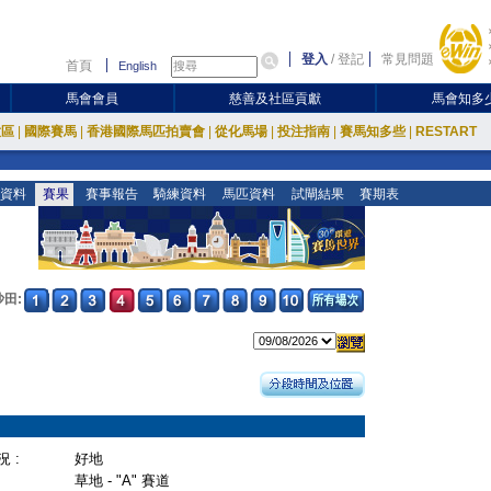
登入
/
登記
常見問題
首頁
English
馬會會員
慈善及社區貢獻
馬會知多
放區
|
國際賽馬
|
香港國際馬匹拍賣會
|
從化馬場
|
投注指南
|
賽馬知多些
|
RESTART
資料
賽果
賽事報告
騎練資料
馬匹資料
試閘結果
賽期表
沙田:
 :
好地
草地 - "A" 賽道