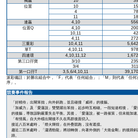
10
35
獨贏
10
15
位置
4
78
11
18
4,10
556
連贏
4,10
200
位置Q
10,11
42
4,11
272
10,4,11
5,642
三重彩
4,10,11
978
單T
4,10,11,12
1,672
四連環
3/10
235
第三口孖寶
3/4
311
3,5,6/4,10,11
39,170
第一口孖T
派彩備註：於勝出組合中，「F」代表「任何組合」；「M」則代表「任何
序」。
競賽事件報告
「好精伶」出閘笨拙，向外斜跑，並且碰撞「威祥」的後軀。
「加威力」及「愛蓮說」雙雙躍出笨拙，起步時互相碰。一段短途程後，「愛
的後軀，導致該駒嚴重失去平衡。其後，「愛蓮說」被一路催策，但未能加速
「有情風」自大外檔出閘後不久在馬群後面切入。
接近八百米處時，「燈火輝煌」在外疊競跑，沒有遮擋。
趨近二百米處時，「瀟洒勁龍」將頭轉側，向著外側的「大衛金剛」的後蹄斜
蹄。