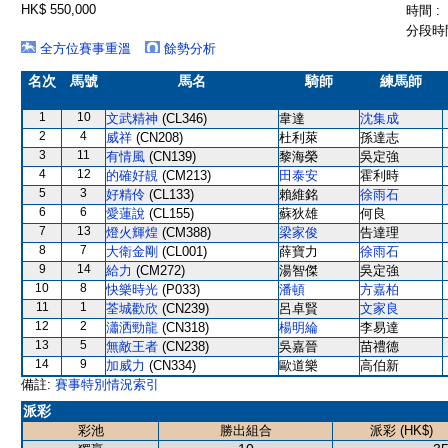
HK$ 550,000
時間 :
分段時間
全方位賽事重溫
餘勢分析
名次
馬號
馬名
騎師
練馬師
1
10
文武精神
(CL346)
韋達
沈集成
2
4
威祥
(CN208)
杜利萊
孫達志
3
11
有情風
(CN139)
黎海榮
吳定強
4
12
的確好靚
(CM213)
田泰安
霍利時
5
3
好精伶
(CL133)
賴維銘
徐雨石
6
6
愛蓮說
(CL155)
蘇狄雄
何良
7
13
燈火輝煌
(CM388)
梁家俊
告達理
8
7
大衛金剛
(CL001)
薛寶力
徐雨石
9
14
給力
(CM272)
湯智傑
吳定強
10
8
快樂時光
(P033)
潘頓
方嘉柏
11
1
荃城歡欣
(CN239)
呂卓賢
文家良
12
2
瀟洒勁龍
(CN318)
楊明綸
李易達
13
5
無敵王者
(CN238)
吳嘉晉
苗禮德
14
9
加威力
(CN334)
歐道樂
高伯新
備註:
賽事特別情況索引
派彩
彩池
勝出組合
派彩 (HK$)