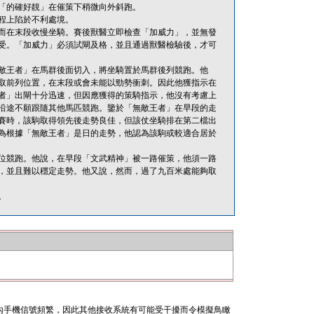
「的確好靚」在催策下稍微向外斜跑。
程上陷於不利處境。
而在末段收慢坐騎。賽後獸醫立即檢查「加威力」，並無發
受。「加威力」必須試閘及格，並且通過獸醫檢驗後，才可
敵王者」在馬群後面切入，將坐騎置於馬群後列競跑。他
取前列位置，在末段或會未能以勁勢衝刺。因此他獲指示在
者」出閘十分迅速，但因應獲得的策騎指示，他沒有考慮上
沿途不願跟隨其他馬匹競跑。鑒於「無敵王者」在早段的走
賽時，該駒取得領先後走勢良佳，但該仗坐騎排在第二檔出
為根據「無敵王者」是日的走勢，他認為該駒或較適合居於
位競跑。他說，在早段「文武精神」被一路催策，他須一路
，並且難以穩定走勢。他又說，然而，過了九百米處能夠取
。
內手機信號頻繁，因此其他接收系統有可能受干擾而令模擬鳥瞰