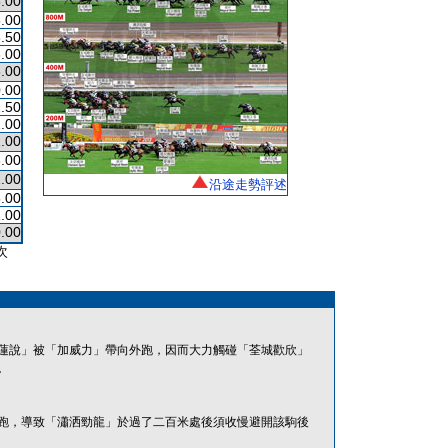
.00
.00
.50
.00
.00
.00
.50
.00
.00
.00
.00
沿途走勢評述
.00
.00
.00
次
蓮說」被「加威力」帶向外跑，因而大力觸碰「荃城歡欣」
。
跑，導致「瀟洒勁龍」於過了二百米處後須收慢避開該駒後