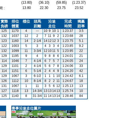
(13.80)
(36.10)
(59.85)
(1:23.37)
13.80
22.30
23.75
23.52
 :
實際
排位
檔位
頭馬
沿途
完成
獨贏
負磅
體重
距離
走位
時間
賠率
125
1170
4
---
10
9
10
1
1:23.37
3.5
132
1037
12
2
7
11
9
2
1:23.68
28
123
1160
14
2-1/4
14
12
12
3
1:23.75
5.1
122
1003
5
3
4
3
3
4
1:23.85
9.2
132
1099
11
3-3/4
12
10
11
5
1:23.95
22
129
1195
9
4
9
8
8
6
1:24.01
21
114
1046
7
4-1/4
6
7
5
7
1:24.05
24
129
1101
2
4-1/4
5
6
7
8
1:24.06
33
114
1151
6
5-1/4
2
4
4
9
1:24.20
42
129
1067
3
6-1/2
1
1
1
10
1:24.42
6.1
126
1112
10
8-1/4
8
2
2
11
1:24.67
18
131
1067
1
11
3
5
6
12
1:25.13
13
127
1118
13
14-3/4
13
13
14
13
1:25.74
10
125
1140
8
31-3/4
11
14
13
14
1:28.46
84
賽事沿途走位圖片