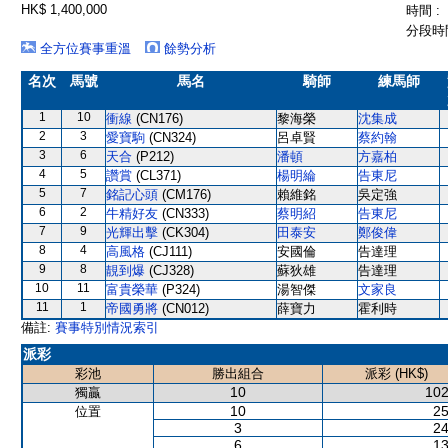
HK$ 1,400,000
時間 :
分段時間
全方位賽事重溫
餘勢分析
名次
馬號
馬名
騎師
練馬師
1
10
衝線
(CN176)
黎海榮
沈集成
2
3
愛寶駒
(CN324)
呂卓賢
蔡約翰
3
6
天合
(P212)
潘頓
方嘉柏
4
5
讚賞
(CL371)
楊明綸
告東尼
5
7
銘記心頭
(CM176)
賴維銘
吳定強
6
2
牛精好友
(CN333)
蔡明紹
告東尼
7
9
光輝出擊
(CK304)
田泰安
鄭俊偉
8
4
高風格
(CJ111)
安國倫
告達理
9
8
靚到爆
(CJ328)
蘇狄雄
告達理
10
11
富貴榮華
(P324)
湯智傑
文家良
11
1
帝國勇將
(CN012)
薛寶力
霍利時
備註:
賽事特別情況索引
派彩
彩池
勝出組合
派彩 (HK$)
10
102
獨贏
10
25
位置
3
24
6
13