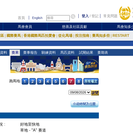
登入
/
登記
常見問題
首頁
English
馬會會員
慈善及社區貢獻
馬會知多
放區
|
國際賽馬
|
香港國際馬匹拍賣會
|
從化馬場
|
投注指南
|
賽馬知多些
|
RESTART
資料
賽果
賽事報告
騎練資料
馬匹資料
試閘結果
賽期表
跑馬地:
 :
好地至快地
草地 - "A" 賽道