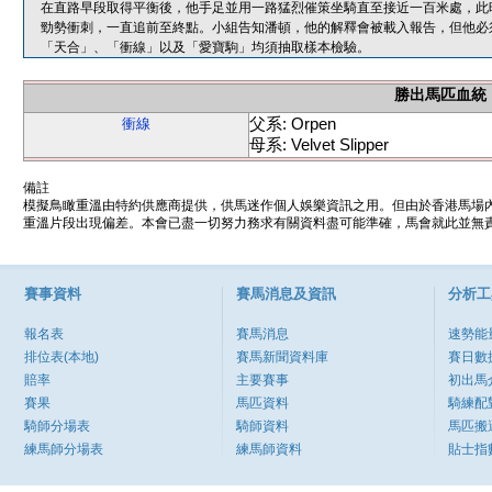
在直路早段取得平衡後，他手足並用一路猛烈催策坐騎直至接近一百米處，此
勁勢衝刺，一直追前至終點。小組告知潘頓，他的解釋會被載入報告，但他必
「天合」、「衝線」以及「愛寶駒」均須抽取樣本檢驗。
勝出馬匹血統
父系: Orpen
衝線
母系: Velvet Slipper
備註
模擬鳥瞰重溫由特約供應商提供，供馬迷作個人娛樂資訊之用。但由於香港馬場
重溫片段出現偏差。本會已盡一切努力務求有關資料盡可能準確，馬會就此並無責
賽事資料
賽馬消息及資訊
分析工
報名表
賽馬消息
速勢能
排位表(本地)
賽馬新聞資料庫
賽日數
賠率
主要賽事
初出馬
賽果
馬匹資料
騎練配
騎師分場表
騎師資料
馬匹搬
練馬師分場表
練馬師資料
貼士指