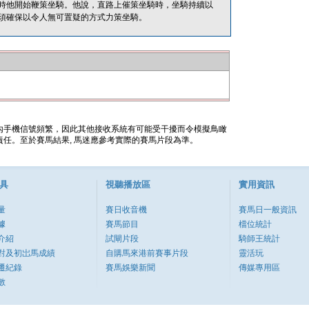
時他開始鞭策坐騎。他說，直路上催策坐騎時，坐騎持續以
須確保以令人無可置疑的方式力策坐騎。
內手機信號頻繁，因此其他接收系統有可能受干擾而令模擬鳥瞰
任。至於賽馬結果, 馬迷應參考實際的賽馬片段為準。
具
視聽播放區
實用資訊
量
賽日收音機
賽馬日一般資訊
據
賽馬節目
檔位統計
介紹
試閘片段
騎師王統計
對及初岀馬成績
自購馬來港前賽事片段
靈活玩
遷紀錄
賽馬娛樂新聞
傳媒專用區
數