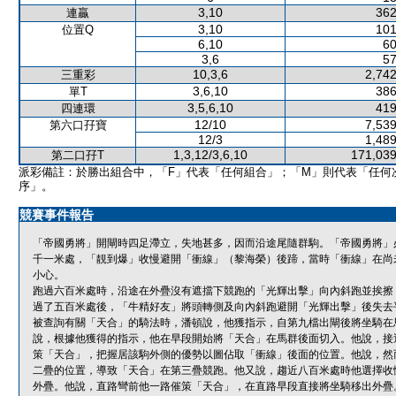
3,10
362
連贏
3,10
101
位置Q
6,10
60
3,6
57
10,3,6
2,742
三重彩
3,6,10
386
單T
3,5,6,10
419
四連環
12/10
7,539
第六口孖寶
12/3
1,489
1,3,12/3,6,10
171,039
第二口孖T
派彩備註：於勝出組合中，「F」代表「任何組合」；「M」則代表「任何
序」。
競賽事件報告
「帝國勇將」開閘時四足滯立，失地甚多，因而沿途尾隨群駒。「帝國勇將」
千一米處，「靚到爆」收慢避開「衝線」（黎海榮）後蹄，當時「衝線」在尚
小心。
跑過六百米處時，沿途在外疊沒有遮擋下競跑的「光輝出擊」向內斜跑並挨擦
過了五百米處後，「牛精好友」將頭轉側及向內斜跑避開「光輝出擊」後失去
被查詢有關「天合」的騎法時，潘頓說，他獲指示，自第九檔出閘後將坐騎在
說，根據他獲得的指示，他在早段開始將「天合」在馬群後面切入。他說，接
策「天合」，把握居該駒外側的優勢以圖佔取「衝線」後面的位置。他說，然
二疊的位置，導致「天合」在第三疊競跑。他又說，趨近八百米處時他選擇收
外疊。他說，直路彎前他一路催策「天合」，在直路早段直接將坐騎移出外疊