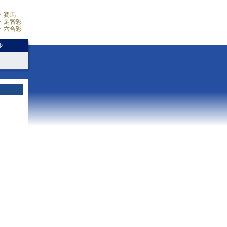
賽馬
足智彩
六合彩
少