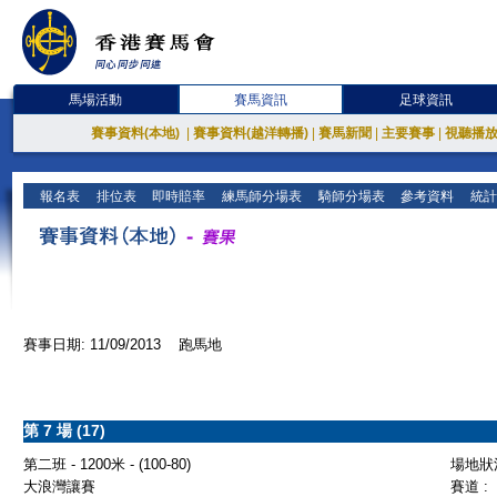
馬場活動
賽馬資訊
足球資訊
賽事資料(本地)
|
賽事資料(越洋轉播)
|
賽馬新聞
|
主要賽事
|
視聽播
報名表
排位表
即時賠率
練馬師分場表
騎師分場表
參考資料
統計
賽事日期: 11/09/2013 跑馬地
第 7 場 (17)
第二班 - 1200米 - (100-80)
場地狀況
大浪灣讓賽
賽道 :