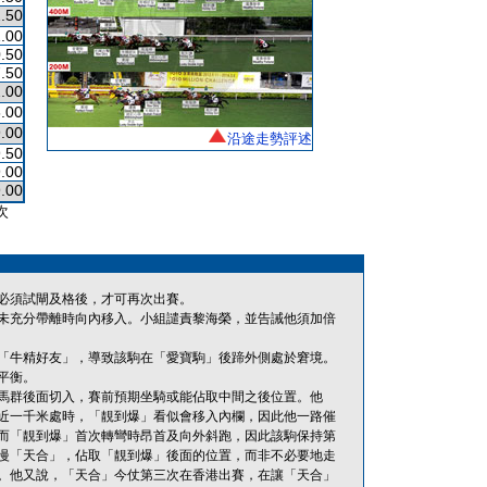
.50
.00
.50
.50
.00
.00
.00
沿途走勢評述
.50
.00
.00
次
必須試閘及格後，才可再次出賽。
未充分帶離時向內移入。小組譴責黎海榮，並告誡他須加倍
「牛精好友」，導致該駒在「愛寶駒」後蹄外側處於窘境。
平衡。
馬群後面切入，賽前預期坐騎或能佔取中間之後位置。他
近一千米處時，「靚到爆」看似會移入內欄，因此他一路催
而「靚到爆」首次轉彎時昂首及向外斜跑，因此該駒保持第
慢「天合」，佔取「靚到爆」後面的位置，而非不必要地走
。他又說，「天合」今仗第三次在香港出賽，在讓「天合」