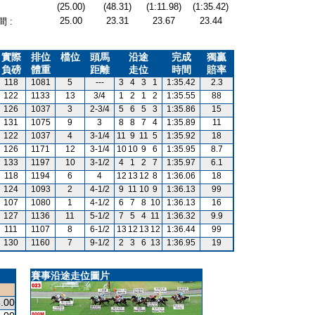
(25.00)
(48.31)
(1:11.98)
(1:35.42)
25.00
23.31
23.67
23.44
 :
實際
排位
檔位
頭馬
沿途
完成
獨贏
負磅
體重
距離
走位
時間
賠率
118
1081
5
---
3
4
3
1
1:35.42
2.3
122
1133
13
3/4
1
2
1
2
1:35.55
88
126
1037
3
2-3/4
5
6
5
3
1:35.86
15
131
1075
9
3
8
8
7
4
1:35.89
11
122
1037
4
3-1/4
11
9
11
5
1:35.92
18
126
1171
12
3-1/4
10
10
9
6
1:35.95
8.7
133
1197
10
3-1/2
4
1
2
7
1:35.97
6.1
118
1194
6
4
12
13
12
8
1:36.06
18
124
1093
2
4-1/2
9
11
10
9
1:36.13
99
107
1080
1
4-1/2
6
7
8
10
1:36.13
16
127
1136
11
5-1/2
7
5
4
11
1:36.32
9.9
111
1107
8
6-1/2
13
12
13
12
1:36.44
99
130
1160
7
9-1/2
2
3
6
13
1:36.95
19
賽事沿途走位圖片
.00