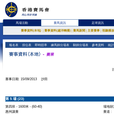
馬場活動
賽馬資訊
足球資訊
賽事資料(本地)
|
賽事資料(越洋轉播)
|
賽馬新聞
|
主要賽事
|
視聽播
報名表
排位表
即時賠率
練馬師分場表
騎師分場表
參考資料
統計
賽事日期: 15/09/2013 沙田
第 5 場 (23)
第四班 - 1600米 - (60-40)
場地狀況
惠州讓賽
賽道 :