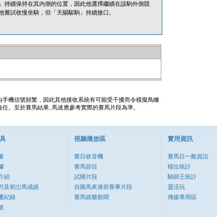
」持續保持在其內側的位置，因此他選擇繼續在該駒外側競
他嘗試收慢坐騎，但「天賜駿駒」持續搶口。
內手機信號頻繁，因此其他接收系統有可能受干擾而令模擬鳥瞰
任。至於賽馬結果, 馬迷應參考實際的賽馬片段為準。
具
視聽播放區
實用資訊
量
賽日收音機
賽馬日一般資訊
據
賽馬節目
檔位統計
介紹
試閘片段
騎師王統計
對及初岀馬成績
自購馬來港前賽事片段
靈活玩
遷紀錄
賽馬娛樂新聞
傳媒專用區
數