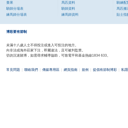
賽果
馬匹資料
騎練配
騎師分場表
騎師資料
馬匹搬
練馬師分場表
練馬師資料
貼士指
博彩要有節制
未滿十八歲人士不得投注或進入可投注的地方。
向非法或海外莊家下注，即屬違法，且可被判監禁。
切勿沉迷賭博，如需尋求輔導協助，可致電平和基金熱線1834 633。
常見問題
|
聯絡我們
|
傳媒專用區
|
網頁指南
|
規例
|
提倡有節制博彩
|
私隱