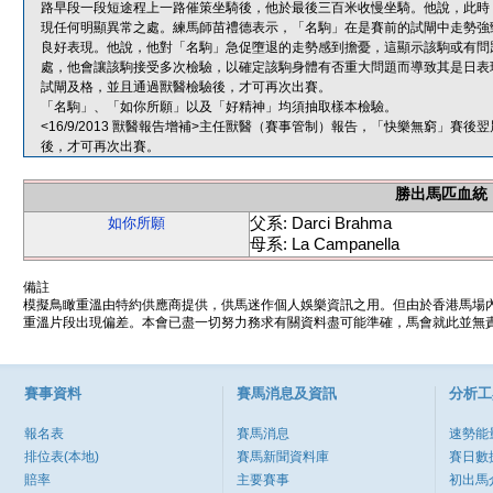
路早段一段短途程上一路催策坐騎後，他於最後三百米收慢坐騎。他說，此時
現任何明顯異常之處。練馬師苗禮德表示，「名駒」在是賽前的試閘中走勢強
良好表現。他說，他對「名駒」急促墮退的走勢感到擔憂，這顯示該駒或有問
處，他會讓該駒接受多次檢驗，以確定該駒身體有否重大問題而導致其是日表
試閘及格，並且通過獸醫檢驗後，才可再次出賽。
「名駒」、「如你所願」以及「好精神」均須抽取樣本檢驗。
<16/9/2013 獸醫報告增補>主任獸醫（賽事管制）報告，「快樂無窮」
後，才可再次出賽。
勝出馬匹血統
父系: Darci Brahma
如你所願
母系: La Campanella
備註
模擬鳥瞰重溫由特約供應商提供，供馬迷作個人娛樂資訊之用。但由於香港馬場
重溫片段出現偏差。本會已盡一切努力務求有關資料盡可能準確，馬會就此並無責
賽事資料
賽馬消息及資訊
分析工
報名表
賽馬消息
速勢能
排位表(本地)
賽馬新聞資料庫
賽日數
賠率
主要賽事
初出馬