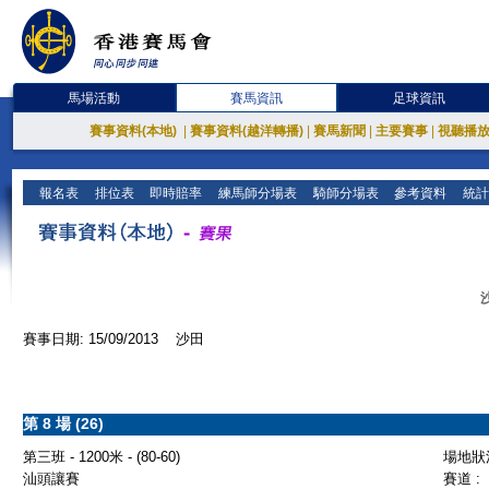
馬場活動
賽馬資訊
足球資訊
賽事資料(本地)
|
賽事資料(越洋轉播)
|
賽馬新聞
|
主要賽事
|
視聽播
報名表
排位表
即時賠率
練馬師分場表
騎師分場表
參考資料
統計
賽事日期: 15/09/2013 沙田
第 8 場 (26)
第三班 - 1200米 - (80-60)
場地狀況
汕頭讓賽
賽道 :