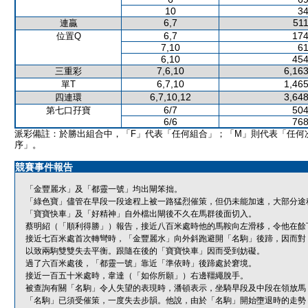
10
34
6,7
511
連贏
6,7
174
位置Q
7,10
61
6,10
454
7,6,10
6,163
三重彩
6,7,10
1,465
單T
6,7,10,12
3,648
四連環
6/7
504
第七口孖寶
6/6
768
派彩備註：於勝出組合中，「F」代表「任何組合」；「M」則代表「任何
序」。
競賽事件報告
「金豐麗水」及「都靈一號」均出閘笨拙。
「綠色寶」儘管在早段一段途程上被一路猛烈催策，但仍未能加速，大部分途
「寶寶快車」及「好精神」自外檔出閘後不久在馬群後面切入。
蔡明紹（「順利得勝」）報告，接近八百米處時他的馬鞍向左滑移，令他在餘
接近七百米處首次轉彎時，「金豐麗水」向外斜跑避開「名駒」後蹄，因而對
以致兩駒雙雙失去平衡。跟隨在後的「寶寶快車」因而受到妨礙。
過了六百米處後，「都靈一號」靠近「準依時」後蹄處於窘境。
接近一百五十米處時，韋達（「如你所願」）右邊韁繩脫手。
被查詢有關「名駒」令人失望的表現時，潘頓表示，坐騎早段及中段在領放馬
「名駒」已須受催策，一度失去步韻。他說，由於「名駒」開始墮退時的走勢