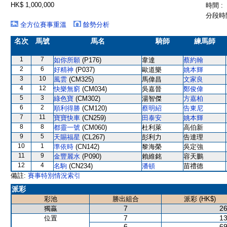
HK$ 1,000,000
時間 :
分段時間
全方位賽事重溫
餘勢分析
名次
馬號
馬名
騎師
練馬師
1
7
如你所願
(P176)
韋達
蔡約翰
2
6
好精神
(P037)
歐道樂
姚本輝
3
10
風雲
(CM325)
馬偉昌
文家良
4
12
快樂無窮
(CM034)
吳嘉晉
鄭俊偉
5
3
綠色寶
(CM302)
湯智傑
方嘉柏
6
2
順利得勝
(CM120)
蔡明紹
告東尼
7
11
寶寶快車
(CN259)
田泰安
姚本輝
8
8
都靈一號
(CM060)
杜利萊
高伯新
9
5
天賜福星
(CL267)
彭利力
告達理
10
1
準依時
(CN142)
黎海榮
吳定強
11
9
金豐麗水
(P090)
賴維銘
容天鵬
12
4
名駒
(CN234)
潘頓
苗禮德
備註:
賽事特別情況索引
派彩
彩池
勝出組合
派彩 (HK$)
7
26
獨贏
7
13
位置
6
69