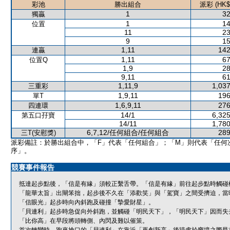
彩池
勝出組合
派彩 (HK$
1
32
獨贏
1
14
位置
11
23
9
15
1,11
142
連贏
1,11
67
位置Q
1,9
28
9,11
61
1,11,9
1,037
三重彩
1,9,11
196
單T
1,6,9,11
276
四連環
14/1
6,325
第五口孖寶
14/11
1,780
6,7,12/任何組合/任何組合
289
三T(安慰獎)
派彩備註：於勝出組合中，「F」代表「任何組合」；「M」則代表「任何
序」。
競賽事件報告
抵達起步點後，「信是有緣」須較正繫舌帶。「信是有緣」前往起步點時觸碰
「龍華太旨」出閘笨拙，起步後不久在「添歡笑」與「駕寶」之間受擠迫，當
「信眼光」起步時向內斜跑及碰撞「摯愛財星」。
「貝連利」起步時急促向外斜跑，並觸碰「明民天下」，「明民天下」因而失
「比你高」在早段將頭轉側、內閃及難以催策。