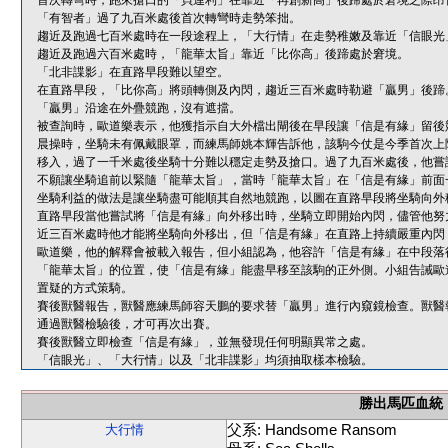
首次轉彎時，跑來搶口的「貝連利」在靠近「再創新高」後蹄處於窘境之際昂
「有智者」過了九百米處後首次轉彎時走勢笨拙。
趨近及跑過七百米處時在一段途程上，「大行情」在走勢稚嫩及靠近「信眼光
趨近及跑過六百米處時，「龍華太旨」靠近「比你高」後蹄處於窘境。
「北非諜影」在直路早段難以望空。
在直路早段，「比你高」將頭轉側及內閃，趨近三百米處時勒避「贏男」後蹄
「贏男」沿途在外疊競跑，沒有遮擋。
被查詢時，歐道樂表示，他獲指示自大外檔出閘後在早段讓「信是有緣」留後
晨操時，坐騎未有佩戴眼罩，而練馬師姚本輝告訴他，該駒今仗是今季首次上
移入，過了一千米處後坐騎十分難以穩定走勢及搶口。過了九百米處後，他嘗
不願讓坐騎追前以緊隨「龍華太旨」，當時「龍華太旨」在「信是有緣」前面
坐騎利益的做法是讓坐騎盡可能順其自然地競跑，以圖在直路早段將坐騎向外
直路早段當他嘗試將「信是有緣」向外移出時，坐騎立即開始內閃，儘管他努
近三百米處時他才能將坐騎向外移出，但「信是有緣」在直路上持續嚴重內閃
歐道樂，他的解釋會被載入報告，但小組認為，他容許「信是有緣」在中段落
「龍華太旨」的位置，使「信是有緣」能盡早移至該駒的正外側。小組告誡歐
置疑的方式策騎。
賽後獸醫報告，獸醫應練馬師容天鵬的要求替「贏男」進行內窺鏡檢查。獸醫
通過獸醫檢驗後，才可再次出賽。
賽後獸醫立即檢查「信是有緣」，並無發現任何明顯異常之處。
「信眼光」、「大行情」以及「北非諜影」均須抽取樣本檢驗。
勝出馬匹血統
父系: Handsome Ransom
大行情