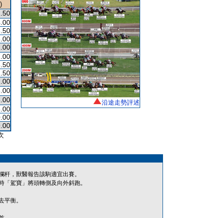
)
.50
.00
.50
.00
.00
.00
.50
.50
.00
.00
.00
沿途走勢評述
.00
.00
.00
次
欄杆，獸醫報告該駒適宜出賽。
時「駕寶」將頭轉側及向外斜跑。
去平衡。