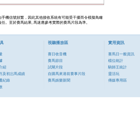
內手機信號頻繁，因此其他接收系統有可能受干擾而令模擬鳥瞰
任。至於賽馬結果, 馬迷應參考實際的賽馬片段為準。
具
視聽播放區
實用資訊
量
賽日收音機
賽馬日一般資訊
據
賽馬節目
檔位統計
介紹
試閘片段
騎師王統計
對及初岀馬成績
自購馬來港前賽事片段
靈活玩
遷紀錄
賽馬娛樂新聞
傳媒專用區
數