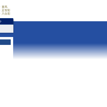
賽馬
足智彩
六合彩
少