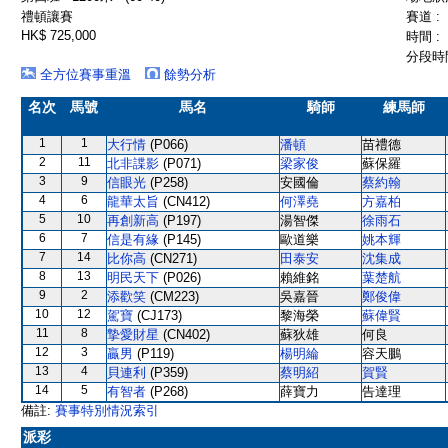
禮頓讓賽
賽道 :
HK$ 725,000
時間 :
分段時間
全方位賽事重溫
餘勢分析
名次
馬號
馬名
騎師
練馬師
1
1
大行情
(P066)
潘頓
苗禮德
2
11
北非諜影
(P071)
梁家俊
蘇保羅
3
9
信眼光
(P258)
安國倫
蔡約翰
4
6
龍華太旨
(CN412)
何澤堯
方嘉柏
5
10
再創新高
(P197)
湯智傑
徐雨石
6
7
信是有緣
(P145)
歐道樂
姚本輝
7
14
比你高
(CN271)
田泰安
沈集成
8
13
明民天下
(P026)
賴維銘
葉楚航
9
2
添歡笑
(CM223)
吳嘉晉
鄭俊偉
10
12
駕寶
(CJ173)
黎海榮
蘇偉賢
11
8
摯愛財星
(CN402)
蘇狄雄
何良
12
3
贏男
(P119)
楊明綸
容天鵬
13
4
貝連利
(P359)
蔡明紹
賀賢
14
5
有智者
(P268)
薛寶力
告達理
備註:
賽事特別情況索引
派彩