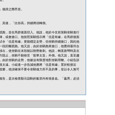
首。
」後蹄之際昂首。
。其後，「比你高」持續將頭轉側。
競跑，並在馬群後面切入。他說，他於今仗前策騎坐騎進行
陣，或會搶口。他按照策騎指示將「信是有緣」在馬群後面
試令「信是有緣」更能穩定走勢，但坐騎持續搶口，因此他
一段距離競跑。他又說，由於坐騎跑來搶口，他覺得最符合
移出，使坐騎在末段能以勁勢衝刺。他說，轉直路彎時及在
力阻止，坐騎不願移至「龍華太旨」外側。他又說，直至趨
，由於坐騎的走勢，他被迫有限度地對坐騎用鞭。小組告訴
後太遠。小組進一步告誡他應將「信是有緣」置於較接近
道樂，他須確保不要令坐騎做力所不及的事，並以令人無可
報告，是次檢查顯示該駒的氣管內有很多血。「贏男」必須