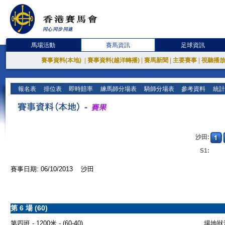
馬場活動
賽馬資訊
足球資訊
賽事資料(本地)
|
賽事資料(越洋轉播)
|
賽馬新聞
|
主要賽事
|
視聽播
報名表
排位表
即時賠率
練馬師分場表
騎師分場表
參考資料
統計
沙田:
S1:
賽事日期: 06/10/2013 沙田
第 6 場 (60)
第四班 - 1200米 - (60-40)
場地狀況