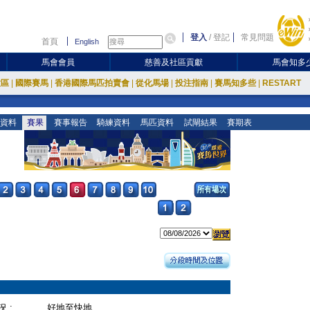
登入
/
登記
常見問題
首頁
English
馬會會員
慈善及社區貢獻
馬會知多
放區
|
國際賽馬
|
香港國際馬匹拍賣會
|
從化馬場
|
投注指南
|
賽馬知多些
|
RESTART
資料
賽果
賽事報告
騎練資料
馬匹資料
試閘結果
賽期表
 :
好地至快地