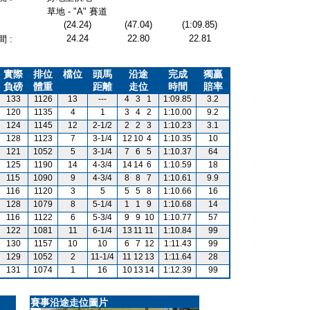
草地 - "A" 賽道
(24.24)
(47.04)
(1:09.85)
24.24
22.80
22.81
 :
實際
排位
檔位
頭馬
沿途
完成
獨贏
負磅
體重
距離
走位
時間
賠率
133
1126
13
---
4
3
1
1:09.85
3.2
120
1135
4
1
3
4
2
1:10.00
9.2
124
1145
12
2-1/2
2
2
3
1:10.23
3.1
128
1123
7
3-1/4
12
10
4
1:10.35
10
121
1052
5
3-1/4
7
6
5
1:10.37
64
125
1190
14
4-3/4
14
14
6
1:10.59
18
115
1090
9
4-3/4
8
8
7
1:10.61
9.9
116
1120
3
5
5
5
8
1:10.66
16
128
1079
8
5-1/4
1
1
9
1:10.68
14
116
1122
6
5-3/4
9
9
10
1:10.77
57
122
1081
11
6-1/4
13
11
11
1:10.84
99
130
1157
10
10
6
7
12
1:11.43
99
129
1052
2
11-1/4
11
12
13
1:11.64
28
131
1074
1
16
10
13
14
1:12.39
99
賽事沿途走位圖片