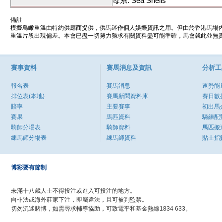
母系: Sea Shells
備註
模擬鳥瞰重溫由特約供應商提供，供馬迷作個人娛樂資訊之用。但由於香港馬場
重溫片段出現偏差。本會已盡一切努力務求有關資料盡可能準確，馬會就此並無責
賽事資料
賽馬消息及資訊
分析工
報名表
賽馬消息
速勢能
排位表(本地)
賽馬新聞資料庫
賽日數
賠率
主要賽事
初出馬
賽果
馬匹資料
騎練配
騎師分場表
騎師資料
馬匹搬
練馬師分場表
練馬師資料
貼士指
博彩要有節制
未滿十八歲人士不得投注或進入可投注的地方。
向非法或海外莊家下注，即屬違法，且可被判監禁。
切勿沉迷賭博，如需尋求輔導協助，可致電平和基金熱線1834 633。