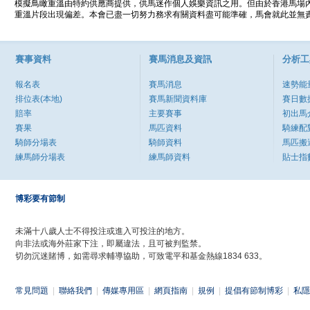
模擬鳥瞰重溫由特約供應商提供，供馬迷作個人娛樂資訊之用。但由於香港馬場
重溫片段出現偏差。本會已盡一切努力務求有關資料盡可能準確，馬會就此並無責
賽事資料
賽馬消息及資訊
分析工
報名表
賽馬消息
速勢能
排位表(本地)
賽馬新聞資料庫
賽日數
賠率
主要賽事
初出馬
賽果
馬匹資料
騎練配
騎師分場表
騎師資料
馬匹搬
練馬師分場表
練馬師資料
貼士指
博彩要有節制
未滿十八歲人士不得投注或進入可投注的地方。
向非法或海外莊家下注，即屬違法，且可被判監禁。
切勿沉迷賭博，如需尋求輔導協助，可致電平和基金熱線1834 633。
常見問題
|
聯絡我們
|
傳媒專用區
|
網頁指南
|
規例
|
提倡有節制博彩
|
私隱