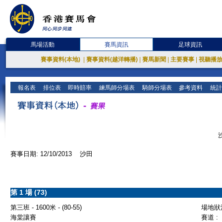
馬場活動
賽馬資訊
足球資訊
賽事資料(本地)
|
賽事資料(越洋轉播)
|
賽馬新聞
|
主要賽事
|
視聽播
報名表
排位表
即時賠率
練馬師分場表
騎師分場表
參考資料
統計
賽事日期: 12/10/2013 沙田
第 1 場 (73)
第三班 - 1600米 - (80-55)
場地狀況
海棠讓賽
賽道 :