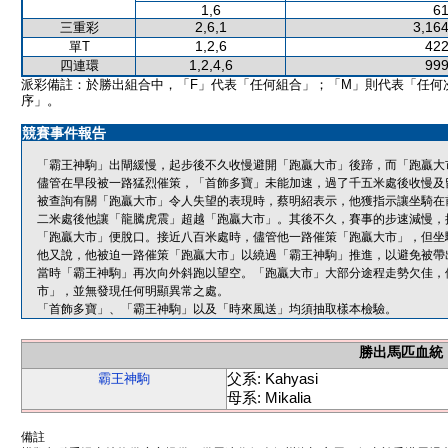
1,6
61
2,6,1
3,164
三重彩
1,2,6
422
單T
1,2,4,6
999
四連環
派彩備註：於勝出組合中，「F」代表「任何組合」；「M」則代表「任何
序」。
競賽事件報告
「霸王神駒」出閘緩慢，起步後不久收慢避開「跑贏大市」後蹄，而「跑贏大
儘管在早段被一路猛烈催策，「首飾多寶」未能加速，過了千五米處後收慢及
被查詢有關「跑贏大市」令人失望的表現時，蔡明紹表示，他獲指示讓坐騎在
二米處後他讓「龍騰虎震」超越「跑贏大市」。其後不久，賽事的步速減慢，
「跑贏大市」便脫口。接近八百米處時，儘管他一路催策「跑贏大市」，但坐
他又說，他被迫一路催策「跑贏大市」以繞過「霸王神駒」推進，以避免被帶
當時「霸王神駒」再次向外斜跑以望空。「跑贏大市」大部分途程走勢欠佳，
市」，並無發現任何明顯異常之處。
「首飾多寶」、「霸王神駒」以及「時來風送」均須抽取樣本檢驗。
勝出馬匹血統
父系: Kahyasi
霸王神駒
母系: Mikalia
備註