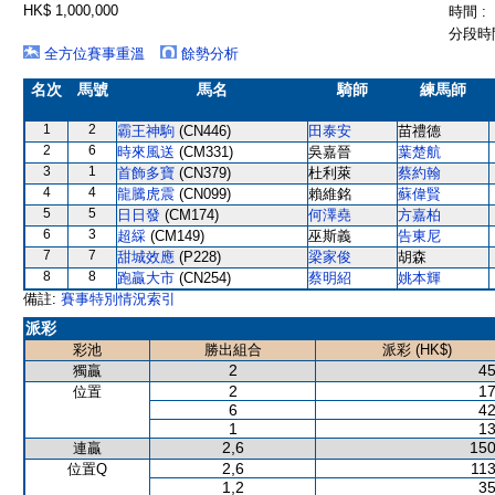
HK$ 1,000,000
時間 :
分段時間
全方位賽事重溫
餘勢分析
名次
馬號
馬名
騎師
練馬師
1
2
霸王神駒
(CN446)
田泰安
苗禮德
2
6
時來風送
(CM331)
吳嘉晉
葉楚航
3
1
首飾多寶
(CN379)
杜利萊
蔡約翰
4
4
龍騰虎震
(CN099)
賴維銘
蘇偉賢
5
5
日日發
(CM174)
何澤堯
方嘉柏
6
3
超綵
(CM149)
巫斯義
告東尼
7
7
甜城效應
(P228)
梁家俊
胡森
8
8
跑贏大市
(CN254)
蔡明紹
姚本輝
備註:
賽事特別情況索引
派彩
彩池
勝出組合
派彩 (HK$)
2
45
獨贏
2
17
位置
6
42
1
13
2,6
150
連贏
2,6
113
位置Q
1,2
35