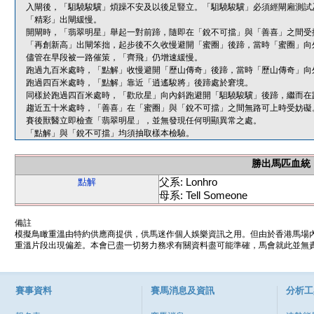
入閘後，「駔驍駿驥」煩躁不安及以後足豎立。「駔驍駿驥」必須經閘廂測試
「精彩」出閘緩慢。
開閘時，「翡翠明星」舉起一對前蹄，隨即在「銳不可擋」與「善喜」之間受
「再創新高」出閘笨拙，起步後不久收慢避開「蜜圈」後蹄，當時「蜜圈」向
儘管在早段被一路催策，「齊飛」仍增速緩慢。
跑過九百米處時，「點解」收慢避開「歷山傳奇」後蹄，當時「歷山傳奇」向
跑過四百米處時，「點解」靠近「逍遙駿將」後蹄處於窘境。
同樣於跑過四百米處時，「歡欣星」向內斜跑避開「駔驍駿驥」後蹄，繼而在
趨近五十米處時，「善喜」在「蜜圈」與「銳不可擋」之間無路可上時受妨礙
賽後獸醫立即檢查「翡翠明星」，並無發現任何明顯異常之處。
「點解」與「銳不可擋」均須抽取樣本檢驗。
勝出馬匹血統
父系: Lonhro
點解
母系: Tell Someone
備註
模擬鳥瞰重溫由特約供應商提供，供馬迷作個人娛樂資訊之用。但由於香港馬場
重溫片段出現偏差。本會已盡一切努力務求有關資料盡可能準確，馬會就此並無責
賽事資料
賽馬消息及資訊
分析工