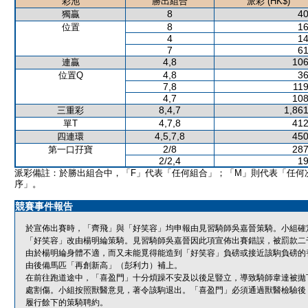
彩池
勝出組合
派彩 (HK$)
8
40
獨贏
8
16
位置
4
14
7
61
4,8
106
連贏
4,8
36
位置Q
7,8
119
4,7
108
8,4,7
1,861
三重彩
4,7,8
412
單T
4,5,7,8
450
四連環
2/8
287
第一口孖寶
2/2,4
19
派彩備註：於勝出組合中，「F」代表「任何組合」；「M」則代表「任何
序」。
競賽事件報告
於宣佈出賽時，「齊飛」與「好笑容」均申報由見習騎師吳嘉晉策騎。小組確
「好笑容」改由楊明綸策騎。見習騎師吳嘉晉因此項宣佈出賽錯誤，被罰款二
由於楊明綸身體不適，而又未能覓得能造到「好笑容」負磅或接近該駒負磅的
由後備馬匹「再創新高」（彭利力）補上。
在前往跑道途中，「喜盈門」十分煩躁不安及以後足豎立，導致騎師韋達被拋
處割傷。小組按照獸醫意見，著令該駒退出。「喜盈門」必須通過獸醫檢驗後
履行餘下的策騎聘約。