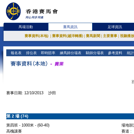
馬場活動
賽馬資訊
足球資訊
賽事資料(本地)
|
賽事資料(越洋轉播)
|
賽馬新聞
|
主要賽事
|
視聽播
報名表
排位表
即時賠率
練馬師分場表
騎師分場表
參考資料
統計
賽事日期: 12/10/2013 沙田
第 2 場 (74)
第四班 - 1000米 - (60-40)
場地狀況
高槐讓賽
賽道 :