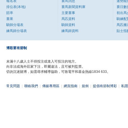
報名表
賽馬消息
速勢能
排位表(本地)
賽馬新聞資料庫
賽日數
賠率
主要賽事
初出馬
賽果
馬匹資料
騎練配
騎師分場表
騎師資料
馬匹搬
練馬師分場表
練馬師資料
貼士指
博彩要有節制
未滿十八歲人士不得投注或進入可投注的地方。
向非法或海外莊家下注，即屬違法，且可被判監禁。
切勿沉迷賭博，如需尋求輔導協助，可致電平和基金熱線1834 633。
常見問題
|
聯絡我們
|
傳媒專用區
|
網頁指南
|
規例
|
提倡有節制博彩
|
私隱