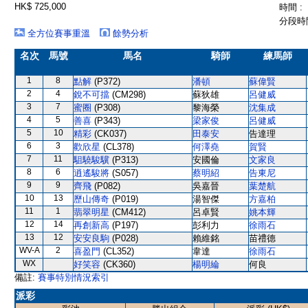
HK$ 725,000
時間 :
分段時間
全方位賽事重溫
餘勢分析
名次
馬號
馬名
騎師
練馬師
1
8
點解
(P372)
潘頓
蘇偉賢
2
4
銳不可擋
(CM298)
蘇狄雄
呂健威
3
7
蜜圈
(P308)
黎海榮
沈集成
4
5
善喜
(P343)
梁家俊
呂健威
5
10
精彩
(CK037)
田泰安
告達理
6
3
歡欣星
(CL378)
何澤堯
賀賢
7
11
駔驍駿驥
(P313)
安國倫
文家良
8
6
逍遙駿將
(S057)
蔡明紹
告東尼
9
9
齊飛
(P082)
吳嘉晉
葉楚航
10
13
歷山傳奇
(P019)
湯智傑
方嘉柏
11
1
翡翠明星
(CM412)
呂卓賢
姚本輝
12
14
再創新高
(P197)
彭利力
徐雨石
13
12
安安良駒
(P028)
賴維銘
苗禮德
WV-A
2
喜盈門
(CL352)
韋達
徐雨石
WX
好笑容
(CK360)
楊明綸
何良
備註:
賽事特別情況索引
派彩