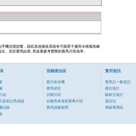
內手機信號頻繁，因此其他接收系統有可能受干擾而令模擬鳥瞰
任。至於賽馬結果, 馬迷應參考實際的賽馬片段為準。
具
視聽播放區
實用資訊
量
賽日收音機
賽馬日一般資訊
據
賽馬節目
檔位統計
介紹
試閘片段
騎師王統計
對及初岀馬成績
自購馬來港前賽事片段
靈活玩
遷紀錄
賽馬娛樂新聞
傳媒專用區
數