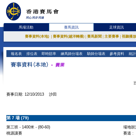
馬場活動
賽馬資訊
足球資訊
賽事資料(本地)
|
賽事資料(越洋轉播)
|
賽馬新聞
|
主要賽事
|
視聽播
報名表
排位表
即時賠率
練馬師分場表
騎師分場表
參考資料
統計
賽事日期: 12/10/2013 沙田
第 7 場 (79)
第三班 - 1400米 - (80-60)
場地狀況
桃源讓賽
賽道 :