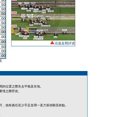
.50
.50
.50
.50
.00
.50
.50
.00
.00
.00
沿途走勢評述
.50
.00
.00
次
間的位置之際失去平衡及失地。
窘境之際昂首。
可，他有責任至少手足並用一直力策坐騎至終點。
。