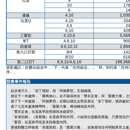
4
15
位置
10
178
6
14
4,10
1,030
連贏
4,10
334
位置Q
4,6
24
6,10
428
4,10,6
5,569
三重彩
4,6,10
905
單T
4,6,10,11
1,894
四連環
8/4
141
第六口孖寶
8/10
616
8,9,11/4,6,10
198,366
第二口孖T
派彩備註：於勝出組合中，「F」代表「任何組合」；「M」則代表「任何
序」。
競賽事件報告
起步後不久，「添丁發財」與「同個夢想」互相碰撞。
接近千一米處時，「勝將雄心」在不願保持在「豐衣足食」與「匯聚力量」之
過了千一米處後，「同個夢想」在難以穩定走勢及靠近「添丁發財」後蹄處於
過了七百米處後轉彎時，「匯聚力量」將頭轉側及外閃。
「豐衣足食」在直路早段受困而未能望空。
「皇者拍檔」（巫斯義）在直路早段外閃。小組再次提醒巫斯義，只要情況許
「驚雷」在直路早段及末段兩度內閃。
賽後獸醫立即檢查「美麗里程」及「匯聚力量」，並無發現任何明顯異常之處