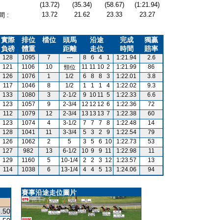
(13.72)
(35.34)
(58.67)
(1:21.94)
13.72
21.62
23.33
23.27
 :
實際
排位
檔位
頭馬
沿途
完成
獨贏
負磅
體重
距離
走位
時間
賠率
128
1095
7
---
8
6
4
1
1:21.94
2.6
121
1106
10
11
11
10
2
1:21.99
86
頸位
126
1076
1
1/2
6
8
8
3
1:22.01
3.8
117
1046
8
1/2
1
1
1
4
1:22.02
9.3
133
1080
3
2-1/2
9
10
11
5
1:22.33
6.6
123
1057
9
2-3/4
12
12
12
6
1:22.36
72
112
1079
12
2-3/4
13
13
13
7
1:22.38
60
123
1074
4
3-1/2
7
7
7
8
1:22.48
14
128
1041
11
3-3/4
5
3
2
9
1:22.54
79
126
1062
2
5
3
5
6
10
1:22.73
53
127
982
13
6-1/2
10
9
9
11
1:22.98
11
129
1160
5
10-1/4
2
2
3
12
1:23.57
13
114
1038
6
13-1/4
4
4
5
13
1:24.06
94
賽事沿途走位圖片
.50