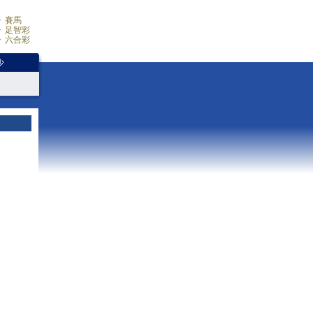
賽馬
足智彩
六合彩
少