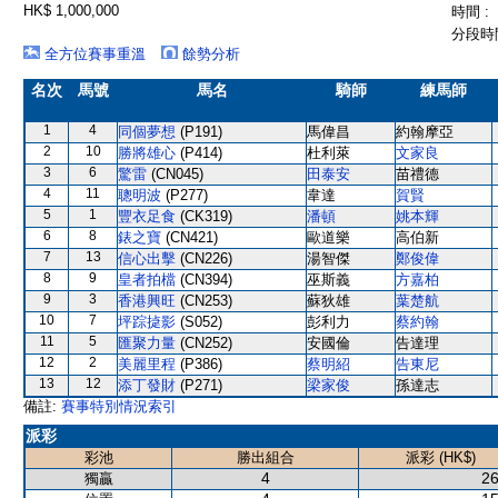
HK$ 1,000,000
時間 :
分段時間
全方位賽事重溫
餘勢分析
名次
馬號
馬名
騎師
練馬師
1
4
同個夢想
(P191)
馬偉昌
約翰摩亞
2
10
勝將雄心
(P414)
杜利萊
文家良
3
6
驚雷
(CN045)
田泰安
苗禮德
4
11
聰明波
(P277)
韋達
賀賢
5
1
豐衣足食
(CK319)
潘頓
姚本輝
6
8
錶之寶
(CN421)
歐道樂
高伯新
7
13
信心出擊
(CN226)
湯智傑
鄭俊偉
8
9
皇者拍檔
(CN394)
巫斯義
方嘉柏
9
3
香港興旺
(CN253)
蘇狄雄
葉楚航
10
7
坪踪㨗影
(S052)
彭利力
蔡約翰
11
5
匯聚力量
(CN252)
安國倫
告達理
12
2
美麗里程
(P386)
蔡明紹
告東尼
13
12
添丁發財
(P271)
梁家俊
孫達志
備註:
賽事特別情況索引
派彩
彩池
勝出組合
派彩 (HK$)
4
26
獨贏