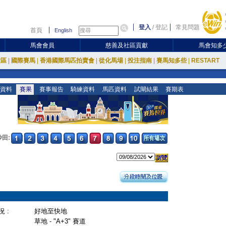
登入
/
登記
常見問題
首頁
English
馬會會員
慈善及社區貢獻
馬會知多
放區
|
國際賽馬
|
香港國際馬匹拍賣會
|
從化馬場
|
投注指南
|
賽馬知多些
|
RESTART
資料
賽果
賽事報告
騎練資料
馬匹資料
試閘結果
賽期表
沙田:
 :
好地至快地
草地 - "A+3" 賽道