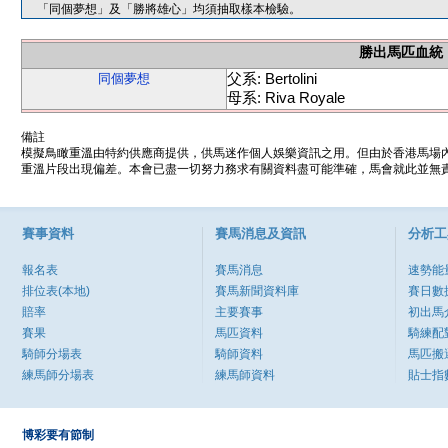
「同個夢想」及「勝將雄心」均須抽取樣本檢驗。
勝出馬匹血統
父系: Bertolini
同個夢想
母系: Riva Royale
備註
模擬鳥瞰重溫由特約供應商提供，供馬迷作個人娛樂資訊之用。但由於香港馬場
重溫片段出現偏差。本會已盡一切努力務求有關資料盡可能準確，馬會就此並無責
賽事資料
賽馬消息及資訊
分析工
報名表
賽馬消息
速勢能
排位表(本地)
賽馬新聞資料庫
賽日數
賠率
主要賽事
初出馬
賽果
馬匹資料
騎練配
騎師分場表
騎師資料
馬匹搬
練馬師分場表
練馬師資料
貼士指
博彩要有節制