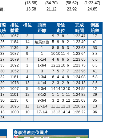
(13.58)
(34.70)
(58.62)
(1:23.47)
13.58
21.12
23.92
24.85
 :
實際
排位
檔位
頭馬
沿途
完成
獨贏
負磅
體重
距離
走位
時間
賠率
128
1067
2
---
9
7
8
1
1:23.47
17
125
1184
14
5
9
9
2
1:23.49
41
短馬頭位
129
1139
8
1
8
8
5
3
1:23.63
53
133
1087
9
1
10
10
11
4
1:23.64
3.8
127
1079
7
1-1/4
4
6
6
5
1:23.65
6.6
133
1092
3
1-3/4
12
12
10
6
1:23.75
6.3
130
1052
1
3
7
5
7
7
1:23.96
41
132
1181
4
3-3/4
6
4
4
8
1:24.08
5.8
129
1078
13
4-1/4
2
3
2
9
1:24.13
8.5
129
1097
5
6-3/4
14
14
13
10
1:24.55
12
117
1101
12
8-1/2
1
1
1
11
1:24.82
29
130
1135
6
9-3/4
3
2
3
12
1:25.03
35
128
1095
11
17-1/4
11
11
12
13
1:26.22
13
113
1000
10
17-1/4
13
13
14
14
1:26.22
96
125
---
---
---
---
---
---
賽事沿途走位圖片