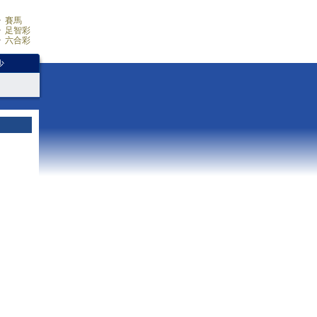
賽馬
足智彩
六合彩
少