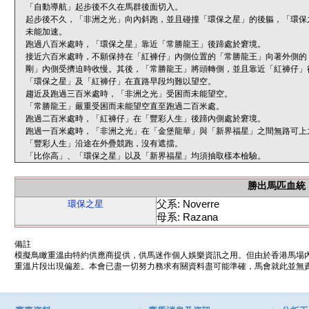
「自動導航」起步後不久在馬群後面切入。
起步後不久，「非洲之光」向內斜跑，並且碰撞「環保之星」的後軀，「環保
未能加速。
跑過八百米處時，「環保之星」靠近「常勝龍王」後蹄處於窘境。
接近六百米處時，不願保持在「紅褲仔」內側位置的「常勝龍王」向著外側的
剛」內側受擠迫時收慢。其後，「常勝龍王」將頭轉側，並且靠近「紅褲仔」
「環保之星」及「紅褲仔」在直路早段均難以望空。
趨近及跑過三百米處時，「非洲之光」受困而未能望空。
「常勝龍王」嚴重受困而未能望空直至跑過二百米處。
跑過二百米處時，「紅褲仔」在「豐彩人生」後蹄內側處於窘境。
跑過一百米處時，「非洲之光」在「金堡龍華」與「新界福星」之間無路可上
「豐彩人生」沿途在外疊競跑，沒有遮擋。
「比你高」、「環保之星」以及「新界福星」均須抽取樣本檢驗。
勝出馬匹血統
父系: Noverre
環保之星
母系: Razana
備註
模擬鳥瞰重溫由特約供應商提供，供馬迷作個人娛樂資訊之用。但由於香港馬場
重溫片段出現偏差。本會已盡一切努力務求有關資料盡可能準確，馬會就此並無責