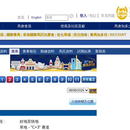
登入
/
登記
常見問題
首頁
English
馬會會員
慈善及社區貢獻
馬會知多
放區
|
國際賽馬
|
香港國際馬匹拍賣會
|
從化馬場
|
投注指南
|
賽馬知多些
|
RESTART
資料
賽果
賽事報告
騎練資料
馬匹資料
試閘結果
賽期表
 :
好地至快地
草地 - "C+3" 賽道