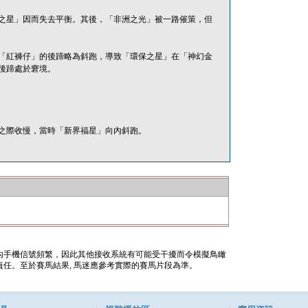
之星」因而失去平衡。其後，「非洲之光」被一路催策，但
「紅褲仔」的後蹄略為斜跑，導致「環保之星」在「神幻金
後蹄處於窘境。
之際收慢，當時「新界福星」向內斜跑。
內手機信號頻繁，因此其他接收系統有可能受干擾而令模擬鳥瞰
任。至於賽馬結果, 馬迷應參考實際的賽馬片段為準。