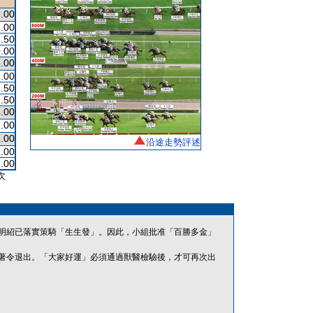
.00
.00
.50
.00
3.00
.00
.50
.50
.00
.00
.00
沿途走勢評述
.00
.00
次
明紹已落實策騎「生生發」。因此，小組批准「百勝多金」
著令退出。「大家好運」必須通過獸醫檢驗後，才可再次出