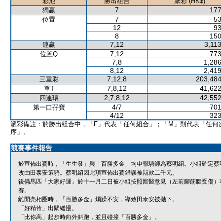
彩池
勝出組合
派彩 (HK$)
7
177
獨贏
7
53
位置
12
93
8
150
7,12
3,11
連贏
7,12
773
位置Q
7,8
1,286
8,12
2,419
7,12,8
203,484
三重彩
7,8,12
41,622
單T
2,7,8,12
42,552
四連環
4/7
701
第一口孖寶
4/12
323
派彩備註：於勝出組合中，「F」代表「任何組合」；「M」則代表「任何
序」。
競賽事件報告
於宣佈出賽時，「生生發」與「百勝多金」均申報騎師為蔡明紹。小組確定蔡
改由田泰安策騎。蔡明紹因此項宣佈出賽錯誤被罰款二千元。
後備馬匹「大家好運」於十一月二日被小組按照獸醫意見（左前腳筋腱受傷）
賽。
離開亮相圈時，「百勝多金」煩躁不安，導致田泰安被拋下。
「好精伶」出閘緩慢。
「比你高」起步時向外斜跑，並且碰撞「百勝多金」。