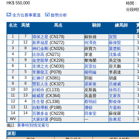
HK$ 550,000
時間 :
分段時間
全方位賽事重溫
餘勢分析
名次
馬號
馬名
騎師
練馬師
1
7
環保之星
(CN179)
蘇狄雄
賀賢
2
12
新界福星
(CN272)
何澤堯
蘇偉賢
3
8
神幻金剛
(CN326)
薛寶力
葉楚航
4
2
比你高
(CN271)
韋達
沈集成
5
9
金堡龍華
(CK226)
黎海榮
吳定強
6
1
非洲之光
(CN030)
莫雷拉
容天鵬
7
5
常勝龍王
(P078)
楊明綸
李易達
8
3
紅褲仔
(CN381)
郭能
胡森
9
6
豐彩人生
(CK327)
梁家俊
呂健威
10
10
好精伶
(CL133)
巫斯義
徐雨石
11
13
確威星
(CK364)
吳嘉晉
文家良
12
4
生生發
(CL338)
蔡明紹
鄭俊偉
13
11
自動導航
(P198)
潘頓
方嘉柏
14
14
百勝多金
(CN229)
田泰安
蘇保羅
WV
---
大家好運
(P010)
告東尼
備註:
賽事特別情況索引
派彩