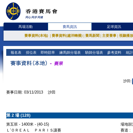
馬場活動
賽馬資訊
足球資訊
賽事資料(本地)
|
賽事資料(越洋轉播)
|
賽馬新聞
|
主要賽事
|
視聽播
報名表
排位表
即時賠率
練馬師分場表
騎師分場表
參考資料
統計
沙田:
賽事日期: 03/11/2013 沙田
第 2 場 (128)
第五班 - 1400米 - (40-15)
場地狀況
Ｌ’ＯＲＥＡＬ ＰＡＲＩＳ讓賽
賽道 :