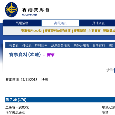
馬場活動
賽馬資訊
足球資訊
賽事資料(本地)
|
賽事資料(越洋轉播)
|
賽馬新聞
|
主要賽事
|
視聽播
報名表
排位表
即時賠率
練馬師分場表
騎師分場表
參考資料
統計
沙田:
賽事日期: 17/11/2013 沙田
第 7 場 (170)
二級賽 - 2000米
場地狀況 
浪琴表馬會盃
賽道 :