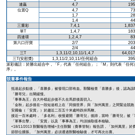
4,7
195
連贏
4,7
73
位置Q
1,7
28
1,4
44
7,4,1
1,837
三重彩
1,4,7
183
單T
1,2,4,7
83
四連環
2/7
203
第六口孖寶
2/4
44
1,3,11/2,10,11/1,4,7
64,017
三T
1,3,11/2,10,11/任何組合
395
三T(安慰獎)
派彩備註：於勝出組合中，「F」代表「任何組合」；「M」則代表「任何
序」。
競賽事件報告
抵達起步點後，「喜勝多」被發現口部有血。獸醫檢查「喜勝多」後，認為該
「勝哥兒」出閘緩慢。
「事事為王」自大外檔起步後不久在馬群後面切入。
「金秋」起步後在一段短途程上在「同個世界」與「加州萬里」之間緊迫競跑
安國倫（「安賞」）於趨近二百五十米處時跌掉馬鞭。
接近一百米處時，「多名利」收慢避開「勝哥兒」後蹄，當時「勝哥兒」被「
「軍事出擊」、「安賞」以及「事事為王」均須抽取樣本檢驗。
<18/11/2013 獸醫報告增補>主任獸醫（賽事管制）報告謂，「加州萬
節部位腫脹。「加州萬里」必須通過獸醫檢驗後，才可再次出賽。