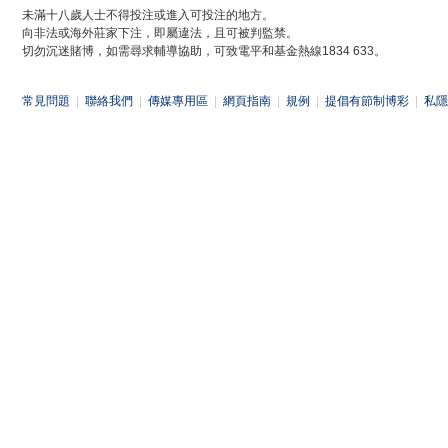
未滿十八歲人士不得投注或進入可投注的地方。
向非法或海外莊家下注，即屬違法，且可被判監禁。
切勿沉迷賭博，如需尋求輔導協助，可致電平和基金熱線1834 633。
常見問題
|
聯絡我們
|
傳媒專用區
|
網頁指南
|
規例
|
提倡有節制博彩
|
私隱