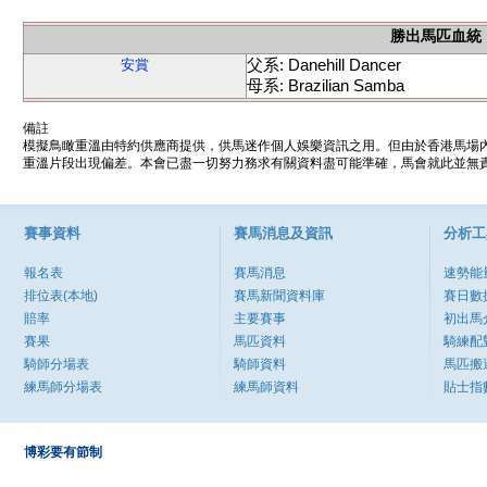
勝出馬匹血統
父系: Danehill Dancer
安賞
母系: Brazilian Samba
備註
模擬鳥瞰重溫由特約供應商提供，供馬迷作個人娛樂資訊之用。但由於香港馬場
重溫片段出現偏差。本會已盡一切努力務求有關資料盡可能準確，馬會就此並無責
賽事資料
賽馬消息及資訊
分析工
報名表
賽馬消息
速勢能
排位表(本地)
賽馬新聞資料庫
賽日數
賠率
主要賽事
初出馬
賽果
馬匹資料
騎練配
騎師分場表
騎師資料
馬匹搬
練馬師分場表
練馬師資料
貼士指
博彩要有節制