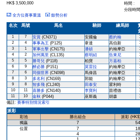
HK$ 3,500,000
時間 :
分段時間 
全方位賽事重溫
餘勢分析
名次
馬號
馬名
騎師
練馬師
1
7
安賞
(CN371)
安國倫
蔡約翰
2
4
事事為王
(P125)
韋達
高伯新
3
1
軍事出擊
(CN175)
潘頓
約翰摩亞
4
2
加州萬里
(CL135)
蔡明紹
告東尼
5
5
勝哥兒
(P118)
柏寶
方嘉柏
6
9
醉必勝
(P151)
莫雷拉
約翰摩亞
7
6
同個世界
(CN098)
馬偉昌
約翰摩亞
8
3
多名利
(CN169)
郭能
約翰摩亞
9
8
智多飛
(CL240)
田泰安
霍利時
10
11
喜勝多
(CN140)
李寶利
苗禮德
11
10
金秋
(P044)
巫斯義
胡森
備註:
賽事特別情況索引
派彩
彩池
勝出組合
派彩 (HK$
7
54
獨贏
7
18
位置
4
28
1
12