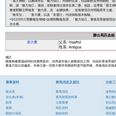
「霸王神駒」以圖保持在「魅力知己」內側的位置，但該駒的走勢明顯較「霸
騎，讓「魅力知己」過頭，坐騎遂得以保持在第二疊。他說，這導致「霸王神
賽後獸醫立即檢查「魅力星」及「金獅快將」，並無發現任何明顯異常之處。
「格哥兒」、「新力鷹」以及「友運行」均須抽取樣本檢驗。
<5/12/2013 獸醫報告增補>診療獸醫報告謂，「魅力知己」賽後翌晨被
次出賽。
勝出馬匹血統
父系: Haafhd
新力鷹
母系: Antigua
備註
模擬鳥瞰重溫由特約供應商提供，供馬迷作個人娛樂資訊之用。但由於香港馬場
重溫片段出現偏差。本會已盡一切努力務求有關資料盡可能準確，馬會就此並無責
賽事資料
賽馬消息及資訊
分析工
報名表
賽馬消息
速勢能
排位表(本地)
賽馬新聞資料庫
賽日數
賠率
主要賽事
初出馬
賽果
馬匹資料
騎練配
騎師分場表
騎師資料
馬匹搬