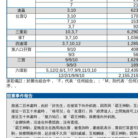
7
21
3,10
623
連贏
3,10
170
位置Q
7,10
153
3,7
92
10,3,7
6,290
三重彩
3,7,10
1,036
單T
3,7,10,12
1,285
四連環
9/10
408
第八口孖寶
9/3
56
9/9/10
1,629
三寶
9/9/3
189
5,12/2,6/1,7/7,9/9,11/3,10
12,435
六環彩
12/2/1/9/9/10
2,155,215
派彩備註：於勝出組合中，「F」代表「任何組合」；「M」則代表「任何
序」。
競賽事件報告
跑過二百米處時，由於「好先生」在催策下向外斜跑，因而與「霸王神駒」互
接近一百五十米處時，「格哥兒」在「友運行」與「經濟達人」之間無路可上
接近五十米處時，「魅力知己」被「霸王神駒」挨擦後向外斜跑。
「金獅快將」沿途在外疊競跑，沒有遮擋。
「霸王神駒」是晚首次在跑馬地出賽，被查詢時，麥維凱表示，賽前打算盡可
駒」挨擦閘廂外側，起步後不久與「福到威威」互相觸碰，「霸王神駒」因而