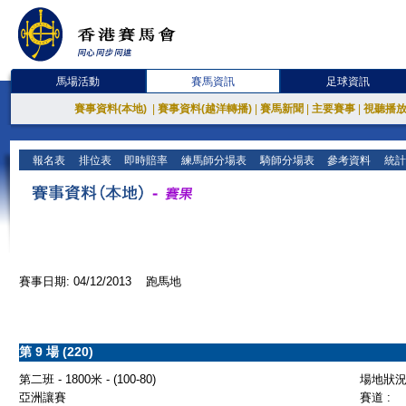
馬場活動
賽馬資訊
足球資訊
賽事資料(本地)
|
賽事資料(越洋轉播)
|
賽馬新聞
|
主要賽事
|
視聽播
報名表
排位表
即時賠率
練馬師分場表
騎師分場表
參考資料
統計
賽事日期: 04/12/2013 跑馬地
第 9 場 (220)
第二班 - 1800米 - (100-80)
場地狀況 
亞洲讓賽
賽道 :