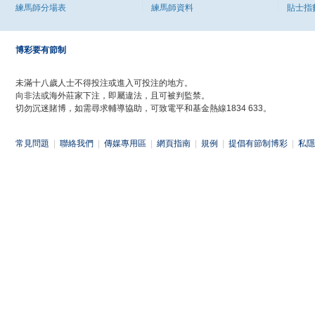
練馬師分場表
練馬師資料
貼士指
博彩要有節制
未滿十八歲人士不得投注或進入可投注的地方。
向非法或海外莊家下注，即屬違法，且可被判監禁。
切勿沉迷賭博，如需尋求輔導協助，可致電平和基金熱線1834 633。
常見問題
|
聯絡我們
|
傳媒專用區
|
網頁指南
|
規例
|
提倡有節制博彩
|
私隱