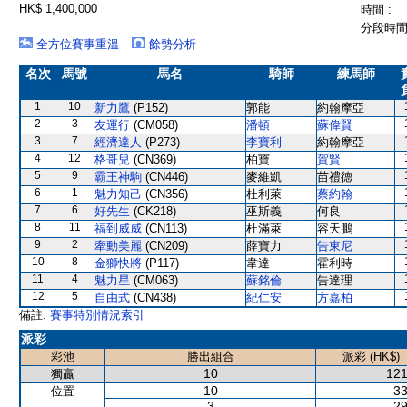
HK$ 1,400,000
時間 :
分段時間 
全方位賽事重溫
餘勢分析
名次
馬號
馬名
騎師
練馬師
1
10
新力鷹
(P152)
郭能
約翰摩亞
2
3
友運行
(CM058)
潘頓
蘇偉賢
3
7
經濟達人
(P273)
李寶利
約翰摩亞
4
12
格哥兒
(CN369)
柏寶
賀賢
5
9
霸王神駒
(CN446)
麥維凱
苗禮德
6
1
魅力知己
(CN356)
杜利萊
蔡約翰
7
6
好先生
(CK218)
巫斯義
何良
8
11
福到威威
(CN113)
杜滿萊
容天鵬
9
2
牽動美麗
(CN209)
薛寶力
告東尼
10
8
金獅快將
(P117)
韋達
霍利時
11
4
魅力星
(CM063)
蘇銘倫
告達理
12
5
自由式
(CN438)
紀仁安
方嘉柏
備註:
賽事特別情況索引
派彩
彩池
勝出組合
派彩 (HK$)
10
121
獨贏
10
33
位置
3
29