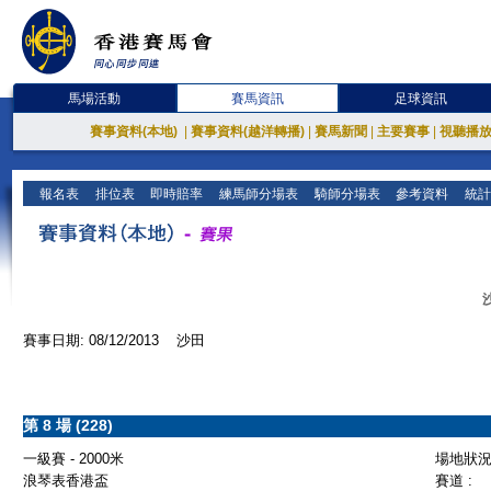
馬場活動
賽馬資訊
足球資訊
賽事資料(本地)
|
賽事資料(越洋轉播)
|
賽馬新聞
|
主要賽事
|
視聽播
報名表
排位表
即時賠率
練馬師分場表
騎師分場表
參考資料
統計
賽事日期: 08/12/2013 沙田
第 8 場 (228)
一級賽 - 2000米
場地狀況 
浪琴表香港盃
賽道 :