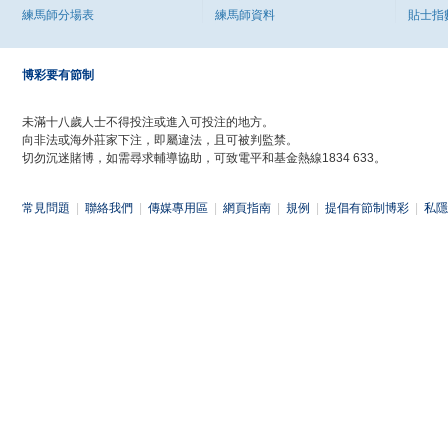
練馬師分場表
練馬師資料
貼士指
博彩要有節制
未滿十八歲人士不得投注或進入可投注的地方。
向非法或海外莊家下注，即屬違法，且可被判監禁。
切勿沉迷賭博，如需尋求輔導協助，可致電平和基金熱線1834 633。
常見問題
|
聯絡我們
|
傳媒專用區
|
網頁指南
|
規例
|
提倡有節制博彩
|
私隱