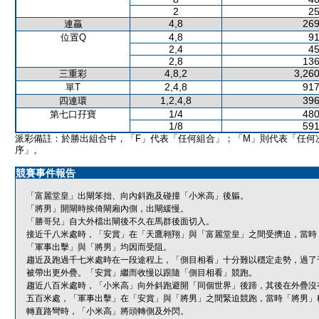
2
25
4,8
269
連贏
4,8
91
位置Q
2,4
45
2,8
136
4,8,2
3,260
三重彩
2,4,8
917
單T
1,2,4,8
396
四連環
1/4
480
第七口孖寶
1/8
591
派彩備註：於勝出組合中，「F」代表「任何組合」；「M」則代表「任何
序」。
競賽事件報告
「富麗堂皇」出閘笨拙、向內斜跑及碰撞「小米高」後軀。
「將男」開閘時挨倚閘廂內側，出閘緩慢。
「勝哥兒」自大外檔出閘後不久在馬群後面切入。
接近千八米處時，「安賞」在「天鷹翱翔」與「富麗堂皇」之間受擠迫，當時
「軍事出擊」與「將男」均因而受阻。
趨近及跑過千七米處時在一段途程上，「側目相看」十分難以穩定走勢，過了
被帶出更外疊。「安賞」繼而收慢以跟隨「側目相看」競跑。
趨近八百米處時，「小米高」向外斜跑避開「同個世界」後蹄，其後在外疊沒
五百米處，「軍事出擊」在「安賞」與「將男」之間緊迫競跑，當時「將男」
轉直路彎時，「小米高」將頭轉側及外閃。