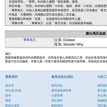
在直路早段，「將男」向內移入避開「側目相看」後蹄。
四百米處，「安賞」向外移出避開「小米高」後蹄，當時「小米高」在開始墮
「事事為王」自進入直路起嚴重受困而未能望空，直至跑過三百米處在「東京
外側及「天鷹翱翔」內側難以望空直至接近二百米處。
賽後獸醫立即檢查「安賞」，並無發現任何明顯異常之處。
「軍事出擊」、「事事為王」以及「東京光環」均須抽取樣本檢驗。
勝出馬匹血統
父系: Dubawi
事事為王
母系: Wonder Why
備註
模擬鳥瞰重溫由特約供應商提供，供馬迷作個人娛樂資訊之用。但由於香港馬場
重溫片段出現偏差。本會已盡一切努力務求有關資料盡可能準確，馬會就此並無責
賽事資料
賽馬消息及資訊
分析工
報名表
賽馬消息
速勢能
排位表(本地)
賽馬新聞資料庫
賽日數
賠率
主要賽事
初出馬
賽果
馬匹資料
騎練配
騎師分場表
騎師資料
馬匹搬