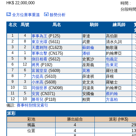
HK$ 22,000,000
時間 :
分段時間 
全方位賽事重溫
餘勢分析
名次
馬號
馬名
騎師
練馬師
1
4
事事為王
(P125)
韋達
高伯新
2
8
東京光環
(S611)
武豊
清水久詞
3
2
天鷹翱翔
(CL623)
蘇銘倫
鮑歌蓮
4
1
軍事出擊
(CN175)
潘頓
約翰摩亞
5
9
側目相看
(S612)
史賓沙
包義定
6
12
將男
(P192)
巫斯義
告東尼
7
6
富麗堂皇
(S609)
莫雅
羅仕達
8
7
力提高
(S610)
薛達祺
薛根
9
3
小米高
(S608)
史文夫
羅敏士
10
11
同個世界
(CN098)
貝湯美
約翰摩亞
11
5
安賞
(CN371)
安國倫
蔡約翰
12
10
勝哥兒
(P118)
柏寶
方嘉柏
備註:
賽事特別情況索引
派彩
彩池
勝出組合
派彩 (HK$)
4
29
獨贏
4
13
位置
8
40