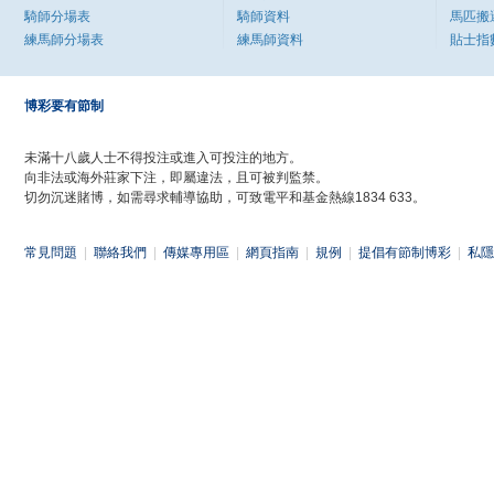
騎師分場表
騎師資料
馬匹搬
練馬師分場表
練馬師資料
貼士指
博彩要有節制
未滿十八歲人士不得投注或進入可投注的地方。
向非法或海外莊家下注，即屬違法，且可被判監禁。
切勿沉迷賭博，如需尋求輔導協助，可致電平和基金熱線1834 633。
常見問題
|
聯絡我們
|
傳媒專用區
|
網頁指南
|
規例
|
提倡有節制博彩
|
私隱