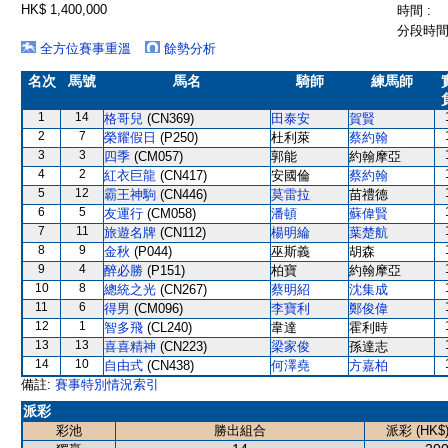
HK$ 1,400,000
時間 :
分段時間 
全方位賽事重溫
餘勢分析
名次
馬號
馬名
騎師
練馬師
1
14
格哥兒
(CN369)
田泰安
賀賢
2
7
榮耀假日
(P250)
杜利萊
蔡約翰
3
3
四季
(CM057)
郭能
約翰摩亞
4
2
紅衣巨龍
(CN417)
安國倫
蔡約翰
5
12
霸王神駒
(CN446)
莫雷拉
苗禮德
6
5
友運行
(CM058)
潘頓
蘇偉賢
7
11
旅遊名牌
(CN112)
楊明綸
葉楚航
8
9
金秋
(P044)
巫斯義
胡森
9
4
醉必勝
(P151)
柏寶
約翰摩亞
10
8
總統之光
(CN267)
蔡明紹
沈集成
11
6
得男
(CM096)
李寶利
鄭俊偉
12
1
智多飛
(CL240)
韋達
霍利時
13
13
喜喜精神
(CN223)
梁家俊
孫達志
14
10
自由式
(CN438)
何澤堯
方嘉柏
備註:
賽事特別情況索引
派彩
彩池
勝出組合
派彩 (HK$