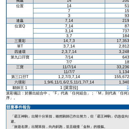
14
200
獨贏
14
51
位置
7
15
3
93
7,14
219
連贏
7,14
87
位置Q
3,14
737
3,7
184
14,7,3
17,353
三重彩
3,7,14
2,812
單T
2,3,7,14
3,248
四連環
7/14
643
第九口孖寶
7/7
18
11/7/14
33,236
三寶
11/7/7
1,134
1,2,7/3,7,14
155,672
第三口孖T
1,9/6,11/1,6/2,5,11/1,7/7,14
1,340
六環彩
1 [莫雷拉]
騎師王 1
派彩備註：於勝出組合中，「F」代表「任何組合」；「M」則代表「任何
序」。
競賽事件報告
「霸王神駒」出閘十分笨拙，雖然騎師已作出努力，但「霸王神駒」仍急促向
避。
「旅遊名牌」出閘笨拙，向內斜跑，並且碰撞「金秋」的後軀。