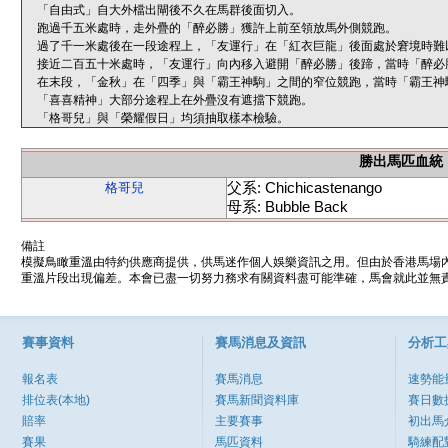
「自由式」自大外檔出閘後不久在馬群後面切入。
跑過千五米處時，走外疊的「醉必勝」獲許上前至領放馬外側競跑。
過了千一米處後在一段途程上，「友運行」在「紅衣巨龍」後面處於窘境時難
接近二百五十米處時，「友運行」向內移入避開「醉必勝」後蹄，當時「醉必
在末段，「金秋」在「四季」與「霸王神駒」之間的窄位競跑，當時「霸王神
「喜喜精神」大部分途程上在外疊沒有遮擋下競跑。
「格哥兒」與「榮耀假日」均須抽取樣本檢驗。
勝出馬匹血統
父系: Chichicastenango
格哥兒
母系: Bubble Back
備註
模擬鳥瞰重溫由特約供應商提供，供馬迷作個人娛樂資訊之用。但由於香港馬場
重溫片段出現偏差。本會已盡一切努力務求有關資料盡可能準確，馬會就此並無責
賽事資料
賽馬消息及資訊
分析工
報名表
賽馬消息
速勢能
排位表(本地)
賽馬新聞資料庫
賽日數
賠率
主要賽事
初出馬
賽果
馬匹資料
騎練配