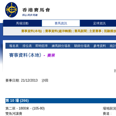
馬場活動
賽馬資訊
足球資訊
賽事資料(本地)
|
賽事資料(越洋轉播)
|
賽馬新聞
|
主要賽事
|
視聽播
報名表
排位表
即時賠率
練馬師分場表
騎師分場表
參考資料
統計
賽事日期: 21/12/2013 沙田
第 10 場 (266)
第二班 - 1800米 - (105-80)
場地狀況 
雙魚河讓賽
賽道 :