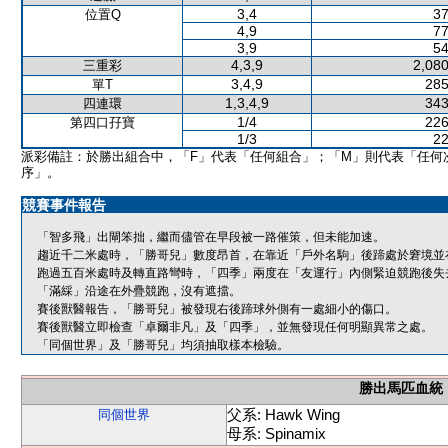
3,4
37
位置Q
4,9
77
3,9
54
4,3,9
2,080
三重彩
3,4,9
285
單T
1,3,4,9
343
四連環
1/4
226
第四口孖寶
1/3
22
派彩備註：於勝出組合中，「F」代表「任何組合」；「M」則代表「任何
序」。
競賽事件報告
「智多飛」出閘笨拙，繼而儘管在早段被一路催策，但未能加速。
趨近千二米處時，「勝哥兒」數度昂首，在靠近「戶外名駒」後蹄處於窘境並
跑過五百米處時及轉直路彎時，「四季」兩度在「友運行」內側緊迫競跑後失
「滿綵」沿途在外疊競跑，沒有遮擋。
賽後獸醫報告，「勝哥兒」被發現右後蹄球外側有一處細小的傷口。
賽後獸醫立即檢查「卓爾非凡」及「四季」，並無發現任何明顯異常之處。
「同個世界」及「勝哥兒」均須抽取樣本檢驗。
勝出馬匹血統
父系: Hawk Wing
同個世界
母系: Spinamix