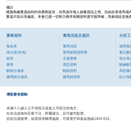
備註
模擬鳥瞰重溫由特約供應商提供，供馬迷作個人娛樂資訊之用。但由於香港馬場
重溫片段出現偏差。本會已盡一切努力務求有關資料盡可能準確，馬會就此並無責
賽事資料
賽馬消息及資訊
分析工
報名表
賽馬消息
速勢能
排位表(本地)
賽馬新聞資料庫
賽日數
賠率
主要賽事
初出馬
賽果
馬匹資料
騎練配
騎師分場表
騎師資料
馬匹搬
練馬師分場表
練馬師資料
貼士指
博彩要有節制
未滿十八歲人士不得投注或進入可投注的地方。
向非法或海外莊家下注，即屬違法，且可被判監禁。
切勿沉迷賭博，如需尋求輔導協助，可致電平和基金熱線1834 633。