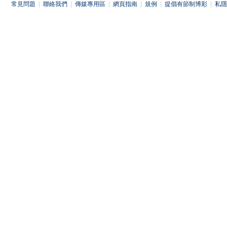
常見問題
|
聯絡我們
|
傳媒專用區
|
網頁指南
|
規例
|
提倡有節制博彩
|
私隱