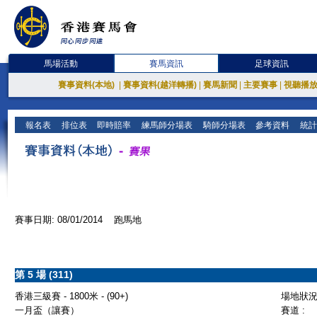
馬場活動
賽馬資訊
足球資訊
賽事資料(本地)
|
賽事資料(越洋轉播)
|
賽馬新聞
|
主要賽事
|
視聽播
報名表
排位表
即時賠率
練馬師分場表
騎師分場表
參考資料
統計
賽事日期: 08/01/2014 跑馬地
第 5 場 (311)
香港三級賽 - 1800米 - (90+)
場地狀況 
一月盃（讓賽）
賽道 :