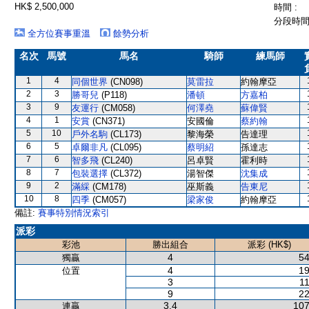
HK$ 2,500,000
時間 :
分段時間 
全方位賽事重溫
餘勢分析
名次
馬號
馬名
騎師
練馬師
1
4
同個世界
(CN098)
莫雷拉
約翰摩亞
2
3
勝哥兒
(P118)
潘頓
方嘉柏
3
9
友運行
(CM058)
何澤堯
蘇偉賢
4
1
安賞
(CN371)
安國倫
蔡約翰
5
10
戶外名駒
(CL173)
黎海榮
告達理
6
5
卓爾非凡
(CL095)
蔡明紹
孫達志
7
6
智多飛
(CL240)
呂卓賢
霍利時
8
7
包裝選擇
(CL372)
湯智傑
沈集成
9
2
滿綵
(CM178)
巫斯義
告東尼
10
8
四季
(CM057)
梁家俊
約翰摩亞
備註:
賽事特別情況索引
派彩
彩池
勝出組合
派彩 (HK$)
4
54
獨贏
4
19
位置
3
11
9
22
3,4
107
連贏