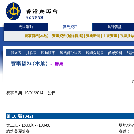
馬場活動
賽馬資訊
足球資訊
賽事資料(本地)
|
賽事資料(越洋轉播)
|
賽馬新聞
|
主要賽事
|
視聽播
報名表
排位表
即時賠率
練馬師分場表
騎師分場表
參考資料
統計
賽事日期: 19/01/2014 沙田
第 10 場 (342)
第二班 - 1800米 - (100-80)
場地狀況 
締造美麗讓賽
賽道 :