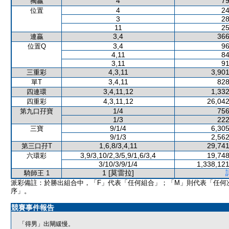
4
79
獨贏
4
24
位置
3
28
11
25
3,4
366
連贏
3,4
96
位置Q
4,11
84
3,11
91
4,3,11
3,901
三重彩
3,4,11
828
單T
3,4,11,12
1,332
四連環
4,3,11,12
26,042
四重彩
1/4
756
第九口孖寶
1/3
222
9/1/4
6,305
三寶
9/1/3
2,562
1,6,8/3,4,11
29,741
第三口孖T
3,9/3,10/2,3/5,9/1,6/3,4
19,748
六環彩
3/10/3/9/1/4
1,338,121
1 [莫雷拉]
騎師王 1
派彩備註：於勝出組合中，「F」代表「任何組合」；「M」則代表「任何
序」。
競賽事件報告
「得男」出閘緩慢。