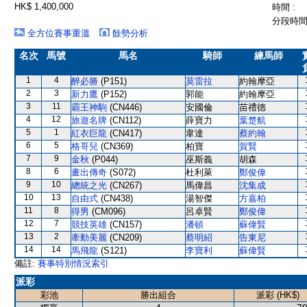
HK$ 1,400,000
時間 :
分段時間 
全方位賽事重溫
餘勢分析
名次
馬號
馬名
騎師
練馬師
1
4
醉必勝
(P151)
莫雷拉
約翰摩亞
2
3
新力鷹
(P152)
郭能
約翰摩亞
3
11
霸王神駒
(CN446)
安國倫
苗禮德
4
12
旅遊名牌
(CN112)
薛寶力
葉楚航
5
1
紅衣巨龍
(CN417)
韋達
蔡約翰
6
5
格哥兒
(CN369)
柏寶
賀賢
7
9
金秋
(P044)
巫斯義
胡森
8
6
畫出傳奇
(S072)
杜利萊
鄭俊偉
9
10
總統之光
(CN267)
馬偉昌
沈集成
10
13
自由式
(CN438)
湯智傑
方嘉柏
11
8
得男
(CM096)
呂卓賢
鄭俊偉
12
7
競技英雄
(CN157)
潘頓
蘇偉賢
13
2
牽動美麗
(CN209)
蔡明紹
告東尼
14
14
馬飛龍
(S121)
李寶利
蘇偉賢
備註:
賽事特別情況索引
派彩
彩池
勝出組合
派彩 (HK$)