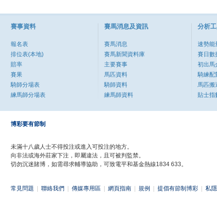
賽事資料
賽馬消息及資訊
分析工
報名表
賽馬消息
速勢能
排位表(本地)
賽馬新聞資料庫
賽日數
賠率
主要賽事
初出馬
賽果
馬匹資料
騎練配
騎師分場表
騎師資料
馬匹搬
練馬師分場表
練馬師資料
貼士指
博彩要有節制
未滿十八歲人士不得投注或進入可投注的地方。
向非法或海外莊家下注，即屬違法，且可被判監禁。
切勿沉迷賭博，如需尋求輔導協助，可致電平和基金熱線1834 633。
常見問題
|
聯絡我們
|
傳媒專用區
|
網頁指南
|
規例
|
提倡有節制博彩
|
私隱