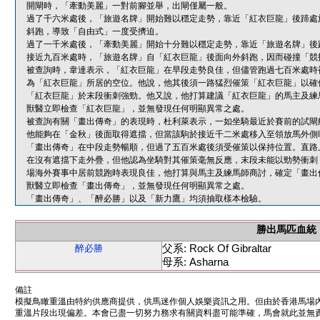
開閘時，「牽動美麗」一對前腳並舉，出閘僅屬一般。
過了千六米處後，「旅遊名牌」開始難以穩定走勢，靠近「紅衣巨龍」後蹄處
斜跑，導致「自由式」一度受擠迫。
過了一千米處後，「牽動美麗」開始十分難以穩定走勢，靠近「旅遊名牌」後
接近九百米處時，「旅遊名牌」自「紅衣巨龍」後面向外斜跑，因而碰撞「競
被查詢時，韋達表示，「紅衣巨龍」在早段走勢良佳，但儘管跑過七百米處時
為「紅衣巨龍」所居的空位。他說，他其後須一路猛烈催策「紅衣巨龍」以確
「紅衣巨龍」於末段衝刺強勁。他又說，他打算建議「紅衣巨龍」的馬主及練
獸醫立即檢查「紅衣巨龍」，並無發現任何明顯異常之處。
被查詢有關「畫出傳奇」的表現時，杜利萊表示，一如坐騎最近於賽前的試閘
他能夠在「金秋」後面取得遮擋，但當該駒於接近千二米處移入至領放馬外側
「畫出傳奇」在中段走勢暢順，但過了五百米處後須受催策以保持位置。直路
在沒有遮擋下走外疊，但他認為坐騎對其催策毫無反應，末段未能以勁勢衝刺
場海外賽事中居前競跑時表現良佳，他打算與馬主及練馬師商討，確定「畫出
獸醫立即檢查「畫出傳奇」，並無發現任何明顯異常之處。
「畫出傳奇」、「醉必勝」以及「新力鷹」均須抽取樣本檢驗。
勝出馬匹血統
父系: Rock Of Gibraltar
醉必勝
母系: Asharna
備註
模擬鳥瞰重溫由特約供應商提供，供馬迷作個人娛樂資訊之用。但由於香港馬場
重溫片段出現偏差。本會已盡一切努力務求有關資料盡可能準確，馬會就此並無責