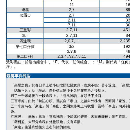
11
16
2,7
89
連贏
2,7
28
位置Q
2,11
33
7,11
36
2,7,11
451
三重彩
2,7,11
84
單T
2,6,7,11
2,235
四連環
3/2
192
第七口孖寶
3/7,8
48
2,3,4,7/2,7,8,11
494
第二口孖T
派彩備註：於勝出組合中，「F」代表「任何組合」；「M」則代表「任何
序」。
競賽事件報告
「高耀之寶」於賽日早上被小組按照獸醫意見（食慾不振）著令退出。「高耀
「聰敏不凡」及「驍武」自外檔出閘後不久均在馬群之後切入。
過了一千米處後在一段途程上，「雪風神駒」在領放下搶口。
三百米處，由於「銘記心頭」嘗試自「泰山」之後向外移出，因而與「豪逸」
五十米處時在「豪逸」與「泰山」之間無路可上時收慢，當時「泰山」向外斜
為。
在末段，「無敵」靠近「雪風神駒」後蹄處於窘境，因而未能被力策至終點。
「塑料盈」大部分途程在外疊競跑，沒有遮擋。
「豪逸」跑過終點後失去右前蹄的蹄鐵。