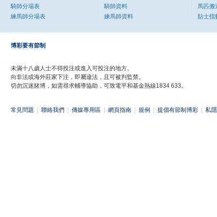
騎師分場表
騎師資料
馬匹搬
練馬師分場表
練馬師資料
貼士指
博彩要有節制
未滿十八歲人士不得投注或進入可投注的地方。
向非法或海外莊家下注，即屬違法，且可被判監禁。
切勿沉迷賭博，如需尋求輔導協助，可致電平和基金熱線1834 633。
常見問題
|
聯絡我們
|
傳媒專用區
|
網頁指南
|
規例
|
提倡有節制博彩
|
私隱