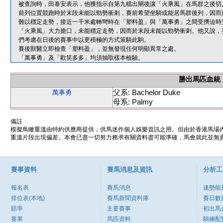
被查詢時，田泰安表示，他獲指示自第九檔出閘後讓「火乘風」在馬群之後切
前列位置競跑時於末段未能以勁勢衝刺，賽前希望坐騎或能居馬群後列，因而
難以穩定走勢，接近一千米處轉彎時在「塑料盈」與「萬事勇」之間受擠迫時
「火乘風」大力搶口，未能穩定走勢，因而於末段未能以勁勢衝刺。他又說，
們考慮在日後的賽事中以更積極的方式策騎此駒。
賽後獸醫立即檢查「塑料盈」，並無發現任何明顯異常之處。
「萬事勇」及「歡笑多多」均須抽取樣本檢驗。
勝出馬匹血統
父系: Bachelor Duke
萬事勇
母系: Palmy
備註
模擬鳥瞰重溫由特約供應商提供，供馬迷作個人娛樂資訊之用。但由於香港馬場
重溫片段出現偏差。本會已盡一切努力務求有關資料盡可能準確，馬會就此並無責
賽事資料
賽馬消息及資訊
分析工
報名表
賽馬消息
速勢能
排位表(本地)
賽馬新聞資料庫
賽日數
賠率
主要賽事
初出馬
賽果
馬匹資料
騎練配