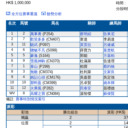
HK$ 1,000,000
時間 :
分段時間
全方位賽事重溫
餘勢分析
名次
馬號
馬名
騎師
練馬師
1
2
萬事勇
(P254)
蔡明紹
告東尼
2
7
歡笑多多
(CN407)
韋達
李易達
3
11
驍武
(P097)
莫雷拉
呂健威
4
6
聰敏不凡
(S099)
薛寶力
葉楚航
5
5
豪逸
(S164)
郭能
方嘉柏
6
9
雪風神駒
(CN370)
杜滿萊
告達理
7
1
泰山
(P299)
柏寶
蔡約翰
8
3
無敵
(CM374)
杜利萊
文家良
9
4
銘記心頭
(CM176)
吳嘉晉
吳定強
10
10
塑料盈
(CM399)
呂卓賢
姚本輝
11
12
火乘風
(P282)
田泰安
苗禮德
WV
8
高耀之寶
(CN084)
湯智傑
蘇偉賢
備註:
賽事特別情況索引
派彩
彩池
勝出組合
派彩 (HK$)
2
37
獨贏
2
14
位置
7
16