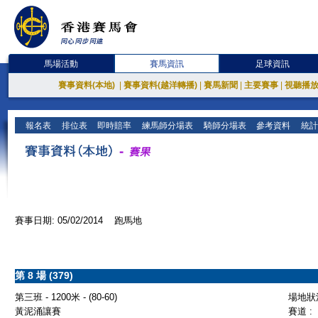
馬場活動
賽馬資訊
足球資訊
賽事資料(本地)
|
賽事資料(越洋轉播)
|
賽馬新聞
|
主要賽事
|
視聽播
報名表
排位表
即時賠率
練馬師分場表
騎師分場表
參考資料
統計
賽事日期: 05/02/2014 跑馬地
第 8 場 (379)
第三班 - 1200米 - (80-60)
場地狀況
黃泥涌讓賽
賽道 :