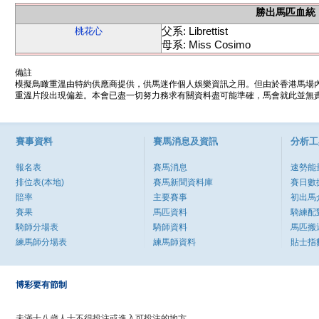
勝出馬匹血統
父系: Librettist
桃花心
母系: Miss Cosimo
備註
模擬鳥瞰重溫由特約供應商提供，供馬迷作個人娛樂資訊之用。但由於香港馬場
重溫片段出現偏差。本會已盡一切努力務求有關資料盡可能準確，馬會就此並無責
賽事資料
賽馬消息及資訊
分析工
報名表
賽馬消息
速勢能
排位表(本地)
賽馬新聞資料庫
賽日數
賠率
主要賽事
初出馬
賽果
馬匹資料
騎練配
騎師分場表
騎師資料
馬匹搬
練馬師分場表
練馬師資料
貼士指
博彩要有節制
未滿十八歲人士不得投注或進入可投注的地方。