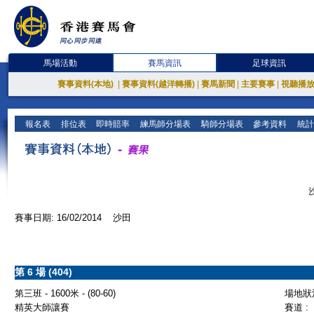
馬場活動
賽馬資訊
足球資訊
賽事資料(本地)
|
賽事資料(越洋轉播)
|
賽馬新聞
|
主要賽事
|
視聽播
報名表
排位表
即時賠率
練馬師分場表
騎師分場表
參考資料
統計
賽事日期: 16/02/2014 沙田
第 6 場 (404)
第三班 - 1600米 - (80-60)
場地狀況
精英大師讓賽
賽道 :