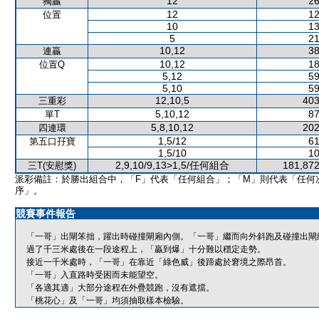
12
26
獨贏
12
12
位置
10
13
5
21
10,12
38
連贏
10,12
18
位置Q
5,12
59
5,10
59
12,10,5
403
三重彩
5,10,12
87
單T
5,8,10,12
202
四連環
1,5/12
61
第五口孖寶
1,5/10
10
2,9,10/9,13>1,5/任何組合
181,872
三T(安慰獎)
派彩備註：於勝出組合中，「F」代表「任何組合」；「M」則代表「任何
序」。
競賽事件報告
「一哥」出閘笨拙，躍出時碰撞閘廂內側。「一哥」繼而向外斜跑及碰撞出閘
過了千三米處後在一段途程上，「贏到爆」十分難以穩定走勢。
接近一千米處時，「一哥」在靠近「綠色威」後蹄處於窘境之際昂首。
「一哥」入直路時受困而未能望空。
「各適其適」大部分途程在外疊競跑，沒有遮擋。
「桃花心」及「一哥」均須抽取樣本檢驗。