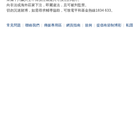
向非法或海外莊家下注，即屬違法，且可被判監禁。
切勿沉迷賭博，如需尋求輔導協助，可致電平和基金熱線1834 633。
常見問題
|
聯絡我們
|
傳媒專用區
|
網頁指南
|
規例
|
提倡有節制博彩
|
私隱