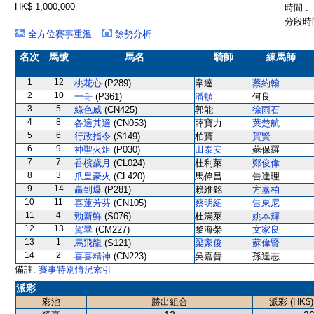
HK$ 1,000,000
時間 :
分段時間
全方位賽事重溫
餘勢分析
名次
馬號
馬名
騎師
練馬師
1
12
桃花心
(P289)
韋達
蔡約翰
2
10
一哥
(P361)
潘頓
何良
3
5
綠色威
(CN425)
郭能
徐雨石
4
8
各適其適
(CN053)
薛寶力
葉楚航
5
6
行政指令
(S149)
柏寶
賀賢
6
9
神聖火炬
(P030)
田泰安
蘇保羅
7
7
香檳歲月
(CL024)
杜利萊
鄭俊偉
8
3
爪皇豪火
(CL420)
馬偉昌
告達理
9
14
贏到爆
(P281)
賴維銘
方嘉柏
10
11
喜蓮芳芬
(CN105)
蔡明紹
告東尼
11
4
勁新鮮
(S076)
杜滿萊
姚本輝
12
13
駕翠
(CM227)
黎海榮
文家良
13
1
馬飛龍
(S121)
梁家俊
蘇偉賢
14
2
喜喜精神
(CN223)
吳嘉晉
孫達志
備註:
賽事特別情況索引
派彩
彩池
勝出組合
派彩 (HK$)