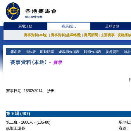
馬場活動
賽馬資訊
足球資訊
賽事資料(本地)
|
賽事資料(越洋轉播)
|
賽馬新聞
|
主要賽事
|
視聽播
報名表
排位表
即時賠率
練馬師分場表
騎師分場表
參考資料
統計
賽事日期: 16/02/2014 沙田
第 9 場 (407)
第二班 - 1600米 - (105-80)
場地狀況
靚蝦王讓賽
賽道 :