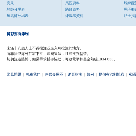
賽果
馬匹資料
騎練配
騎師分場表
騎師資料
馬匹搬
練馬師分場表
練馬師資料
貼士指
博彩要有節制
未滿十八歲人士不得投注或進入可投注的地方。
向非法或海外莊家下注，即屬違法，且可被判監禁。
切勿沉迷賭博，如需尋求輔導協助，可致電平和基金熱線1834 633。
常見問題
|
聯絡我們
|
傳媒專用區
|
網頁指南
|
規例
|
提倡有節制博彩
|
私隱