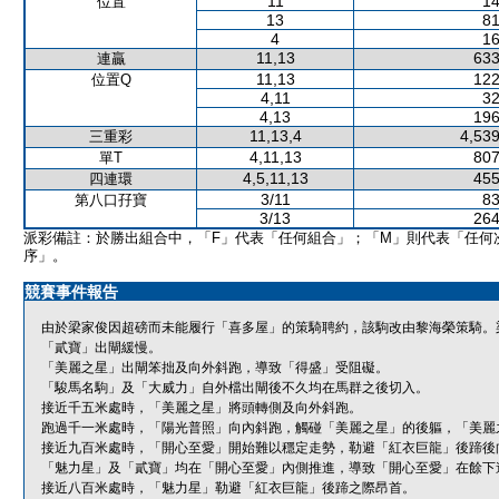
11
14
位置
13
81
4
16
11,13
633
連贏
11,13
122
位置Q
4,11
32
4,13
196
11,13,4
4,539
三重彩
4,11,13
807
單T
4,5,11,13
455
四連環
3/11
83
第八口孖寶
3/13
264
派彩備註：於勝出組合中，「F」代表「任何組合」；「M」則代表「任何
序」。
競賽事件報告
由於梁家俊因超磅而未能履行「喜多屋」的策騎聘約，該駒改由黎海榮策騎。
「貳寶」出閘緩慢。
「美麗之星」出閘笨拙及向外斜跑，導致「得盛」受阻礙。
「駿馬名駒」及「大威力」自外檔出閘後不久均在馬群之後切入。
接近千五米處時，「美麗之星」將頭轉側及向外斜跑。
跑過千一米處時，「陽光普照」向內斜跑，觸碰「美麗之星」的後軀，「美麗
接近九百米處時，「開心至愛」開始難以穩定走勢，勒避「紅衣巨龍」後蹄後
「魅力星」及「貳寶」均在「開心至愛」內側推進，導致「開心至愛」在餘下
接近八百米處時，「魅力星」勒避「紅衣巨龍」後蹄之際昂首。