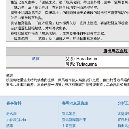
接近七百米處時，「總統之光」被「駿馬名駒」帶出更外疊，當時「駿馬名駒
「魅力星」及「鵬力洋洋」在直路早段均受困而未能望空。
儘管小組認為第五名「閃爍武士」的騎師貝湯美於末段的騎法並不影響該駒的
並用力策坐騎至終點。
賽後柏寶報告，「紅衣巨龍」動作感覺欠順，直路上墮退。賽後獸醫立即檢查
必須通過獸醫檢驗後，才可再次出賽。
賽後獸醫立即檢查「駿馬名駒」，並無發現任何明顯異常之處。
「駿馬名駒」、「貳寶」及「總統之光」均須抽取樣本檢驗。
勝出馬匹血統
父系: Haradasun
貳寶
母系: Tarlaquena
備註
模擬鳥瞰重溫由特約供應商提供，供馬迷作個人娛樂資訊之用。但由於香港馬場
重溫片段出現偏差。本會已盡一切努力務求有關資料盡可能準確，馬會就此並無責
賽事資料
賽馬消息及資訊
分析工
報名表
賽馬消息
速勢能
排位表(本地)
賽馬新聞資料庫
賽日數
賠率
主要賽事
初出馬