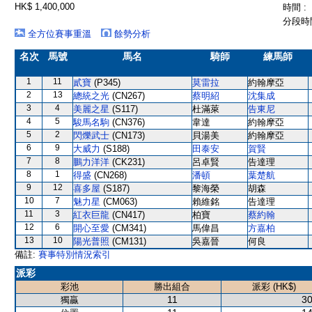
HK$ 1,400,000
時間 :
分段時間
全方位賽事重溫
餘勢分析
名次
馬號
馬名
騎師
練馬師
1
11
貳寶
(P345)
莫雷拉
約翰摩亞
2
13
總統之光
(CN267)
蔡明紹
沈集成
3
4
美麗之星
(S117)
杜滿萊
告東尼
4
5
駿馬名駒
(CN376)
韋達
約翰摩亞
5
2
閃爍武士
(CN173)
貝湯美
約翰摩亞
6
9
大威力
(S188)
田泰安
賀賢
7
8
鵬力洋洋
(CK231)
呂卓賢
告達理
8
1
得盛
(CN268)
潘頓
葉楚航
9
12
喜多屋
(S187)
黎海榮
胡森
10
7
魅力星
(CM063)
賴維銘
告達理
11
3
紅衣巨龍
(CN417)
柏寶
蔡約翰
12
6
開心至愛
(CM341)
馬偉昌
方嘉柏
13
10
陽光普照
(CM131)
吳嘉晉
何良
備註:
賽事特別情況索引
派彩
彩池
勝出組合
派彩 (HK$)
11
30
獨贏