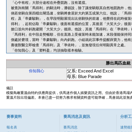
「心中有程」大部分途程在外疊競跑，沒有遮擋。
被查詢有關「馬得利」的騎法時，潘頓說，除了讓坐騎順其自然地競跑外，他
倘若坐騎自第四檔出閘迅速，坐騎將會居於大約第五或第六位。他說，「馬得
程」及「帝豪駿駒」，在早段明顯展現出比坐騎快的前速，他覺得在此時催策
得利」，起初佔取「帝豪駿駒」後面有遮擋的位置，其後居「大笑大少」後面
搶口並向外斜跑避開「大笑大少」後蹄。他說，其後「馬得利」在「準依時」
「馬得利」在中段走勢暢順，但在直路上受催策時未能加速，末段僅能保持同速
側處於窘境，當時「帝豪駿駒」向內斜跑。小組就此宗事件提醒薛寶力，他有
賽後獸醫立即檢查「馬得利」及「準依時」，並無發現任何明顯異常之處。
「你知我心」及「塑料盈」均須抽取樣本檢驗。
勝出馬匹血統
父系: Exceed And Excel
你知我心
母系: Blue Parade
備註
模擬鳥瞰重溫由特約供應商提供，供馬迷作個人娛樂資訊之用。但由於香港馬場
重溫片段出現偏差。本會已盡一切努力務求有關資料盡可能準確，馬會就此並無責
賽事資料
賽馬消息及資訊
分析工
報名表
賽馬消息
速勢能