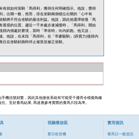
未有就如何策騎「馬得利」獲得任何明確指示。他說，覺得
利」出閘一般，然而，排在坐騎兩側檔位出閘的「心中有
坐騎將不符合坐騎的最佳利益。他說，因此他選擇收慢「馬
有遮擋的位置。趨近一千米處步速減慢時，「馬得利」開始
後蹄內側處於窘境，當時「準依時」向內斜跑。他又說，
。他說，在末段「馬得利」在「帝豪駿駒」(薛寶力)後蹄內
責任在坐騎斜跑時停止催策並修正坐騎。
內手機信號頻繁，因此其他接收系統有可能受干擾而令模擬鳥瞰
任。至於賽馬結果, 馬迷應參考實際的賽馬片段為準。
具
視聽播放區
實用資訊
量
賽日收音機
賽馬日一般資訊