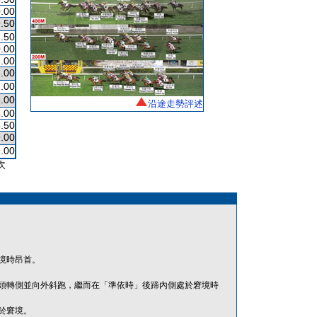
.00
.50
.50
.00
.00
.00
.00
.00
沿途走勢評述
.00
.50
.00
.00
次
境時昂首。
頭轉側並向外斜跑，繼而在「準依時」後蹄內側處於窘境時
於窘境。