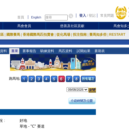
登入
/
登記
常見問題
首頁
English
馬會會員
慈善及社區貢獻
馬會知多
放區
|
國際賽馬
|
香港國際馬匹拍賣會
|
從化馬場
|
投注指南
|
賽馬知多些
|
RESTART
資料
賽果
賽事報告
騎練資料
馬匹資料
試閘結果
賽期表
跑馬地:
 :
好地
草地 - "C" 賽道