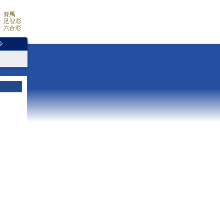
賽馬
足智彩
六合彩
少