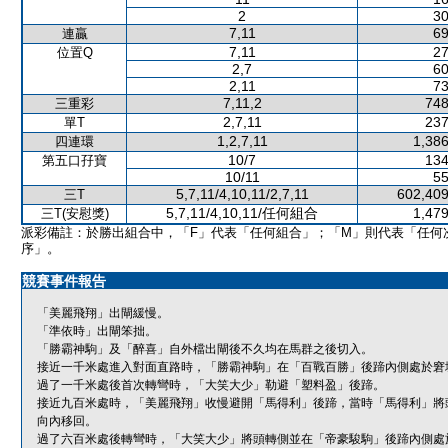
2
30
7,11
69
連贏
7,11
27
位置Q
2,7
60
2,11
73
7,11,2
748
三重彩
2,7,11
237
單T
1,2,7,11
1,386
四連環
10/7
134
第五口孖寶
10/11
55
5,7,11/4,10,11/2,7,11
602,409
三T
5,7,11/4,10,11/任何組合
1,479
三T(安慰獎)
派彩備註：於勝出組合中，「F」代表「任何組合」；「M」則代表「任何
序」。
競賽事件報告
「美麗飛翔」出閘緩慢。
「準依時」出閘笨拙。
「勝霸神駒」及「醉喜」自外檔出閘後不久均在馬群之後切入。
接近一千米處進入對面直路時，「勝霸神駒」在「百戰百勝」後蹄內側處於窘
過了一千米處後首次轉彎時，「大笑大少」勒避「塑料盈」後蹄。
接近九百米處時，「美麗飛翔」收慢避開「馬得利」後蹄，當時「馬得利」將
向內移回。
過了六百米處後轉彎時，「大笑大少」將頭轉側並在「帝豪駿駒」後蹄內側處