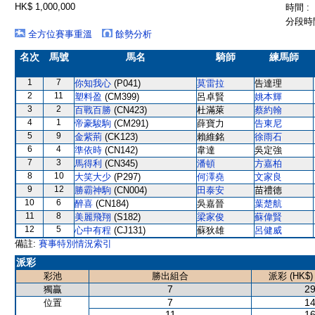
HK$ 1,000,000
時間 :
分段時間
全方位賽事重溫
餘勢分析
名次
馬號
馬名
騎師
練馬師
1
7
你知我心
(P041)
莫雷拉
告達理
2
11
塑料盈
(CM399)
呂卓賢
姚本輝
3
2
百戰百勝
(CN423)
杜滿萊
蔡約翰
4
1
帝豪駿駒
(CM291)
薛寶力
告東尼
5
9
金紫荊
(CK123)
賴維銘
徐雨石
6
4
準依時
(CN142)
韋達
吳定強
7
3
馬得利
(CN345)
潘頓
方嘉柏
8
10
大笑大少
(P297)
何澤堯
文家良
9
12
勝霸神駒
(CN004)
田泰安
苗禮德
10
6
醉喜
(CN184)
吳嘉晉
葉楚航
11
8
美麗飛翔
(S182)
梁家俊
蘇偉賢
12
5
心中有程
(CJ131)
蘇狄雄
呂健威
備註:
賽事特別情況索引
派彩
彩池
勝出組合
派彩 (HK$)
7
29
獨贏
7
14
位置
11
16