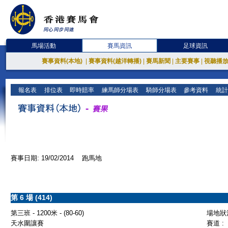
馬場活動
賽馬資訊
足球資訊
賽事資料(本地)
|
賽事資料(越洋轉播)
|
賽馬新聞
|
主要賽事
|
視聽播
報名表
排位表
即時賠率
練馬師分場表
騎師分場表
參考資料
統計
賽事日期: 19/02/2014 跑馬地
第 6 場 (414)
第三班 - 1200米 - (80-60)
場地狀況
天水圍讓賽
賽道 :