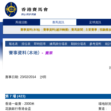
馬場活動
賽馬資訊
足球資訊
賽事資料(本地)
|
賽事資料(越洋轉播)
|
賽馬新聞
|
主要賽事
|
視聽播
報名表
排位表
即時賠率
練馬師分場表
騎師分場表
參考資料
統計
賽事日期: 23/02/2014 沙田
第 7 場 (423)
香港一級賽 - 2000米
場地狀況 
花旗銀行香港金盃
賽道 :