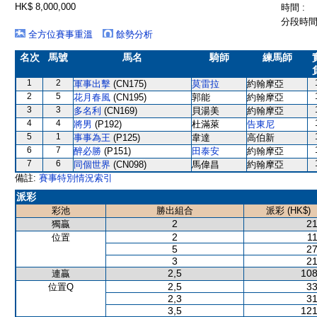
HK$ 8,000,000
時間 :
分段時間 
全方位賽事重溫
餘勢分析
名次
馬號
馬名
騎師
練馬師
1
2
軍事出擊
(CN175)
莫雷拉
約翰摩亞
2
5
花月春風
(CN195)
郭能
約翰摩亞
3
3
多名利
(CN169)
貝湯美
約翰摩亞
4
4
將男
(P192)
杜滿萊
告東尼
5
1
事事為王
(P125)
韋達
高伯新
6
7
醉必勝
(P151)
田泰安
約翰摩亞
7
6
同個世界
(CN098)
馬偉昌
約翰摩亞
備註:
賽事特別情況索引
派彩
彩池
勝出組合
派彩 (HK$)
2
21
獨贏
2
11
位置
5
27
3
21
2,5
108
連贏
2,5
33
位置Q
2,3
31
3,5
121