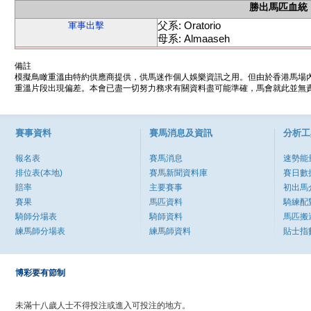
勝出馬匹血統
父系: Oratorio
軍事出擊
母系: Almaaseh
備註
模擬鳥瞰重溫由特約供應商提供，供馬迷作個人娛樂資訊之用。但由於香港馬場
重溫片段出現偏差。本會已盡一切努力務求有關資料盡可能準確，馬會就此並無責
賽事資料
賽馬消息及資訊
分析工
報名表
賽馬消息
速勢能
排位表(本地)
賽馬新聞資料庫
賽日數
賠率
主要賽事
初出馬
賽果
馬匹資料
騎練配
騎師分場表
騎師資料
馬匹搬
練馬師分場表
練馬師資料
貼士指
博彩要有節制
未滿十八歲人士不得投注或進入可投注的地方。