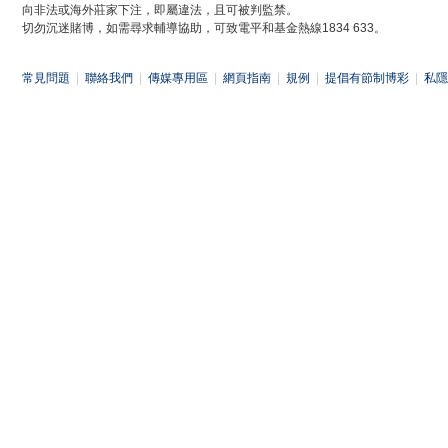
向非法或海外莊家下注，即屬違法，且可被判監禁。
切勿沉迷賭博，如需尋求輔導協助，可致電平和基金熱線1834 633。
常見問題
|
聯絡我們
|
傳媒專用區
|
網頁指南
|
規例
|
提倡有節制博彩
|
私隱