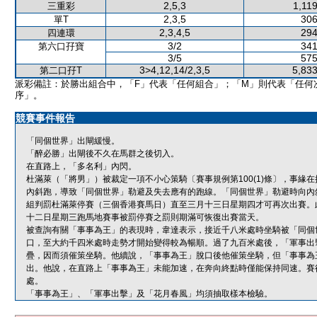
2,5,3
1,11
三重彩
2,3,5
306
單T
2,3,4,5
294
四連環
3/2
341
第六口孖寶
3/5
575
3>4,12,14/2,3,5
5,833
第二口孖T
派彩備註：於勝出組合中，「F」代表「任何組合」；「M」則代表「任何
序」。
競賽事件報告
「同個世界」出閘緩慢。
「醉必勝」出閘後不久在馬群之後切入。
在直路上，「多名利」內閃。
杜滿萊（「將男」）被裁定一項不小心策騎〔賽事規例第100(1)條〕，事
內斜跑，導致「同個世界」勒避及失去應有的跑線。「同個世界」勒避時向內
組判罰杜滿萊停賽（三個香港賽馬日）直至三月十三日星期四才可再次出賽。
十二日星期三跑馬地賽事被罰停賽之罰則期滿可恢復出賽當天。
被查詢有關「事事為王」的表現時，韋達表示，接近千八米處時坐騎被「同個
口，至大約千四米處時走勢才開始變得較為暢順。過了九百米處後，「軍事出
疊，因而須催策坐騎。他續說，「事事為王」脫口後他催策坐騎，但「事事為
出。他說，在直路上「事事為王」未能加速，在奔向終點時僅能保持同速。賽
處。
「事事為王」、「軍事出擊」及「花月春風」均須抽取樣本檢驗。