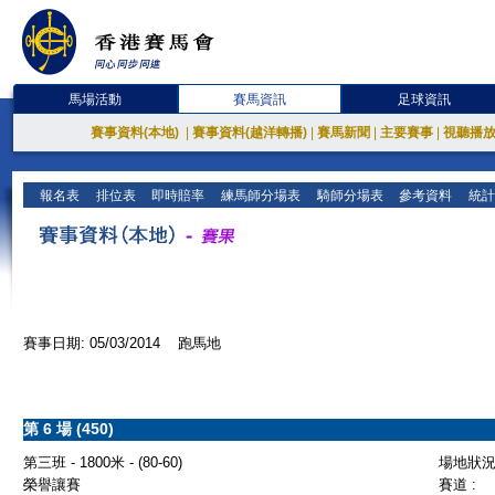
馬場活動
賽馬資訊
足球資訊
賽事資料(本地)
|
賽事資料(越洋轉播)
|
賽馬新聞
|
主要賽事
|
視聽播
報名表
排位表
即時賠率
練馬師分場表
騎師分場表
參考資料
統計
賽事日期: 05/03/2014 跑馬地
第 6 場 (450)
第三班 - 1800米 - (80-60)
場地狀況 
榮譽讓賽
賽道 :