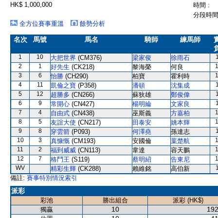
HK$ 1,000,000
時間 :
分段時間 
全方位賽事重溫
餘勢分析
名次
馬號
馬名
騎師
練馬師
1
10
大把世界
(CM376)
梁家俊
徐雨石
2
1
好先生
(CK218)
黎海榮
何良
3
6
怡勝
(CH290)
柏寶
霍利時
4
11
凱倫之寶
(P358)
潘頓
沈集成
5
12
超勝多
(CN266)
蘇狄雄
鄭俊偉
6
9
常開心
(CN427)
楊明綸
文家良
7
4
自由式
(CN438)
巫斯義
方嘉柏
8
5
友誼大使
(CN217)
田泰安
姚本輝
9
8
穿雲箭
(P093)
何澤堯
孫達志
10
3
真慷慨
(CM193)
安國倫
葉楚航
11
2
福到威威
(CN113)
韋達
容天鵬
12
7
格鬥王
(S119)
蔡明紹
告東尼
WV
精彩生輝
(CK288)
賴維銘
高伯新
備註:
賽事特別情況索引
派彩
彩池
勝出組合
派彩 (HK$)
10
192
獨贏