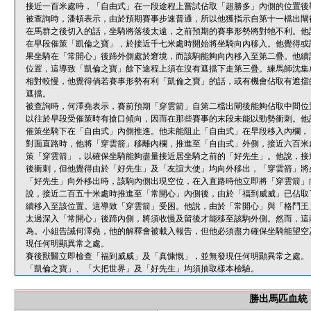
接近一百米處時，「自由式」在一段途程上嘗試佔取「超勝多」內側的位置後
被查詢時，潘頓表示，由於預期賽事步速普通，所以他獲指示自第十一檔出閘
在馬群之後切入的話，坐騎將落後太遠，之前預期的賽事形勢將對牠不利。他
在早段催策「凱倫之寶」，於接近千七米處時開始將坐騎向內移入。他覺得或
果坐騎在「常開心」後蹄外側處於窘境，而該駒能夠向內移入至第二疊。他續
位置，這導致「凱倫之寶」餘下途程上須在沒有遮擋下走第三疊。練馬師沈集
相對較慢，他覺得倘若賽事形勢有利「凱倫之寶」的話，或有機會佔取有遮擋
遮擋。
被查詢時，何澤堯表示，賽前預期「穿雲箭」自第二檔出閘後能夠佔取中間位
以往於早段受催策時有搶口傾向，因而在那些賽事的末段未能以勁勢衝刺。他
催策坐騎下在「自由式」內側推進。他未能阻止「自由式」在早段移入內欄，
對面直路時，他將「穿雲箭」移離內欄，推進至「自由式」外側，接近六百米
策「穿雲箭」，以確保坐騎能夠盡量接近居坐騎之前的「好先生」。他說，接
後衝刺，但他覺得由於「好先生」及「友誼大使」均向外移出，「穿雲箭」將
「好先生」向外移出時，該駒內側出現空位，在入直路時他立即將「穿雲箭」
說，接近二百五十米處時推進至「常開心」內側後，由於「福到威威」已佔取
續移入至該位置。這導致「穿雲箭」受困。他說，由於「常開心」與「格鬥王
太過深入「常開心」後蹄內側，將須收慢及留後才能移至該駒外側。然而，這
為。小組告誡何澤堯，他的解釋會被載入報告，但他必須盡力確保坐騎能望空
現任何明顯異常之處。
賽後獸醫立即檢查「福到威威」及「真慷慨」，並無發現任何明顯異常之處。
「凱倫之寶」、「大把世界」及「好先生」均須抽取樣本檢驗。
勝出馬匹血統