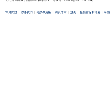
切勿沉迷賭博，如需尋求輔導協助，可致電平和基金熱線1834 633。
常見問題
|
聯絡我們
|
傳媒專用區
|
網頁指南
|
規例
|
提倡有節制博彩
|
私隱