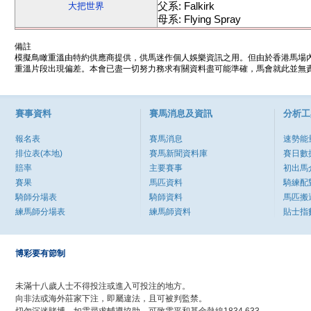
父系: Falkirk
大把世界
母系: Flying Spray
備註
模擬鳥瞰重溫由特約供應商提供，供馬迷作個人娛樂資訊之用。但由於香港馬場
重溫片段出現偏差。本會已盡一切努力務求有關資料盡可能準確，馬會就此並無責
賽事資料
賽馬消息及資訊
分析工
報名表
賽馬消息
速勢能
排位表(本地)
賽馬新聞資料庫
賽日數
賠率
主要賽事
初出馬
賽果
馬匹資料
騎練配
騎師分場表
騎師資料
馬匹搬
練馬師分場表
練馬師資料
貼士指
博彩要有節制
未滿十八歲人士不得投注或進入可投注的地方。
向非法或海外莊家下注，即屬違法，且可被判監禁。