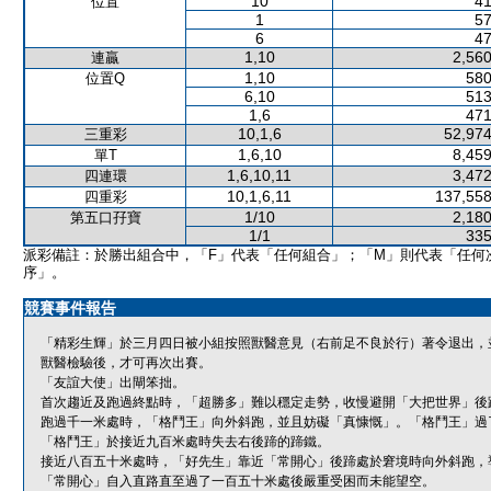
10
41
位置
1
57
6
47
1,10
2,560
連贏
1,10
580
位置Q
6,10
513
1,6
471
10,1,6
52,974
三重彩
1,6,10
8,459
單T
1,6,10,11
3,472
四連環
10,1,6,11
137,558
四重彩
1/10
2,180
第五口孖寶
1/1
335
派彩備註：於勝出組合中，「F」代表「任何組合」；「M」則代表「任何
序」。
競賽事件報告
「精彩生輝」於三月四日被小組按照獸醫意見（右前足不良於行）著令退出，並
獸醫檢驗後，才可再次出賽。
「友誼大使」出閘笨拙。
首次趨近及跑過終點時，「超勝多」難以穩定走勢，收慢避開「大把世界」後
跑過千一米處時，「格鬥王」向外斜跑，並且妨礙「真慷慨」。「格鬥王」過
「格鬥王」於接近九百米處時失去右後蹄的蹄鐵。
接近八百五十米處時，「好先生」靠近「常開心」後蹄處於窘境時向外斜跑，
「常開心」自入直路直至過了一百五十米處後嚴重受困而未能望空。