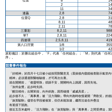
8
14
位置
2
14
11
34
2,8
74
連贏
2,8
31
位置Q
8,11
48
2,11
78
8,2,11
988
三重彩
2,8,11
224
單T
2,5,8,11
419
四連環
1/8
355
第八口孖寶
1/2
42
派彩備註：於勝出組合中，「F」代表「任何組合」；「M」則代表「任何
序」。
競賽事件報告
「好精神」於四月十七日被小組按照獸醫意見（晨操後內窺鏡檢查顯示氣管內
精神」必須通過獸醫檢驗後，才可再次出賽。
就在開閘前，「都靈明珠」煩躁不安，開閘時向上跳躍，因而失地。
「加州金獎」起步時失蹄。
「醒目精伶」出閘笨拙，向外斜跑，因而碰撞「威威具星」。
起步後不久，「萬事勇」被「活力飛駒」帶向外跑時收慢避開「齊歡笑」的後
「旅英駿駒」儘管在早段被催策，但仍未能加速，繼而沿途在外疊沒
有遮擋下競跑。
接近五百米處時，「活力飛駒」在「旅英駿駒」與「萬事勇」之間受擠迫，當