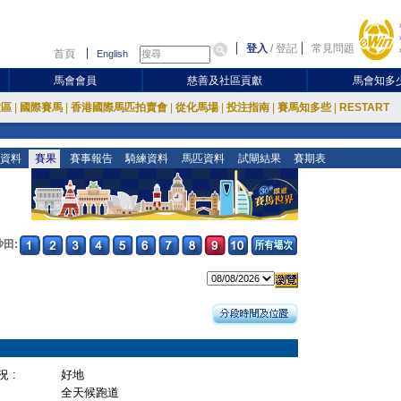
登入
/
登記
常見問題
首頁
English
馬會會員
慈善及社區貢獻
馬會知多
放區
|
國際賽馬
|
香港國際馬匹拍賣會
|
從化馬場
|
投注指南
|
賽馬知多些
|
RESTART
資料
賽果
賽事報告
騎練資料
馬匹資料
試閘結果
賽期表
沙田:
 :
好地
全天候跑道