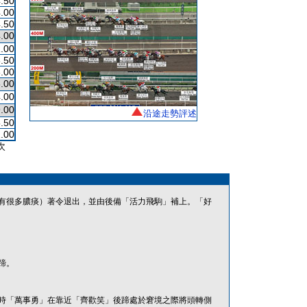
.50
.00
.50
.00
.00
.50
.00
.00
.00
.00
沿途走勢評述
.50
.00
次
有很多膿痰）著令退出，並由後備「活力飛駒」補上。「好
蹄。
時「萬事勇」在靠近「齊歡笑」後蹄處於窘境之際將頭轉側