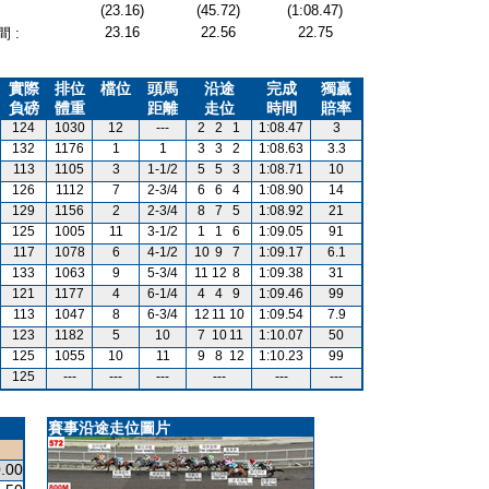
(23.16)
(45.72)
(1:08.47)
23.16
22.56
22.75
 :
實際
排位
檔位
頭馬
沿途
完成
獨贏
負磅
體重
距離
走位
時間
賠率
124
1030
12
---
2
2
1
1:08.47
3
132
1176
1
1
3
3
2
1:08.63
3.3
113
1105
3
1-1/2
5
5
3
1:08.71
10
126
1112
7
2-3/4
6
6
4
1:08.90
14
129
1156
2
2-3/4
8
7
5
1:08.92
21
125
1005
11
3-1/2
1
1
6
1:09.05
91
117
1078
6
4-1/2
10
9
7
1:09.17
6.1
133
1063
9
5-3/4
11
12
8
1:09.38
31
121
1177
4
6-1/4
4
4
9
1:09.46
99
113
1047
8
6-3/4
12
11
10
1:09.54
7.9
123
1182
5
10
7
10
11
1:10.07
50
125
1055
10
11
9
8
12
1:10.23
99
125
---
---
---
---
---
---
賽事沿途走位圖片
.00