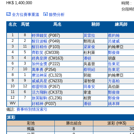
HK$ 1,400,000
時間 :
分段時間
全方位賽事重溫
餘勢分析
名次
馬號
馬名
騎師
練馬師
1
8
輕彈錢笑
(P087)
莫雷拉
蔡約翰
2
2
醒目波幅
(P049)
鄭雨滇
呂健威
3
11
醒目精伶
(P103)
梁家俊
約翰摩亞
4
5
齊歡笑
(CM339)
杜利萊
鄭俊偉
5
4
經典皇牌
(CM163)
潘頓
胡森
6
3
加州金獎
(P222)
吳嘉晉
告東尼
7
10
萬事勇
(P254)
蔡明紹
告東尼
8
1
摩法神采
(CL323)
郭能
約翰摩亞
9
9
威威具星
(CN233)
湯智傑
方嘉柏
10
12
都靈明珠
(P267)
田泰安
高伯新
11
6
活力飛駒
(CK373)
韋達
鄭俊偉
12
7
旅英駿駒
(CL236)
柏寶
鄭俊偉
WV
好精神
(P037)
潘頓
姚本輝
備註:
賽事特別情況索引
派彩
彩池
勝出組合
派彩 (HK$)
8
30
獨贏