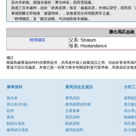
及向外斜跑。跟隨在後的「摩法神采」因而受阻礙。
跑過三百米處時，由於「經典皇牌」移至「威威具星」外側以望空，因而與「
賽後獸醫立即檢查「都靈明珠」，並無發現任何明顯異常之處。
「輕彈錢笑」及「醒目波幅」均須抽取樣本檢驗。
勝出馬匹血統
父系: Stratum
輕彈錢笑
母系: Hootandance
備註
模擬鳥瞰重溫由特約供應商提供，供馬迷作個人娛樂資訊之用。但由於香港馬場
重溫片段出現偏差。本會已盡一切努力務求有關資料盡可能準確，馬會就此並無責
賽事資料
賽馬消息及資訊
分析工
報名表
賽馬消息
速勢能
排位表(本地)
賽馬新聞資料庫
賽日數
賠率
主要賽事
初出馬
賽果
馬匹資料
騎練配
騎師分場表
騎師資料
馬匹搬
練馬師分場表
練馬師資料
貼士指