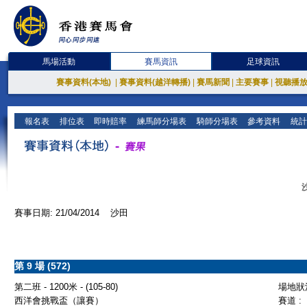
馬場活動
賽馬資訊
足球資訊
賽事資料(本地)
|
賽事資料(越洋轉播)
|
賽馬新聞
|
主要賽事
|
視聽播
報名表
排位表
即時賠率
練馬師分場表
騎師分場表
參考資料
統計
賽事日期: 21/04/2014 沙田
第 9 場 (572)
第二班 - 1200米 - (105-80)
場地狀況
西洋會挑戰盃（讓賽）
賽道 :