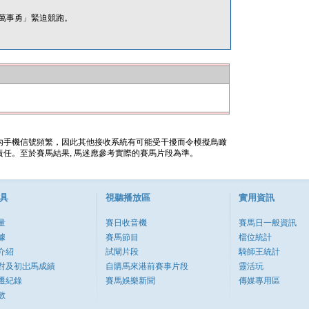
萬事勇」緊迫競跑。
內手機信號頻繁，因此其他接收系統有可能受干擾而令模擬鳥瞰
任。至於賽馬結果, 馬迷應參考實際的賽馬片段為準。
具
視聽播放區
實用資訊
量
賽日收音機
賽馬日一般資訊
據
賽馬節目
檔位統計
介紹
試閘片段
騎師王統計
對及初岀馬成績
自購馬來港前賽事片段
靈活玩
遷紀錄
賽馬娛樂新聞
傳媒專用區
數