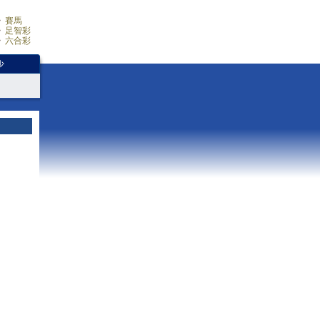
賽馬
足智彩
六合彩
少