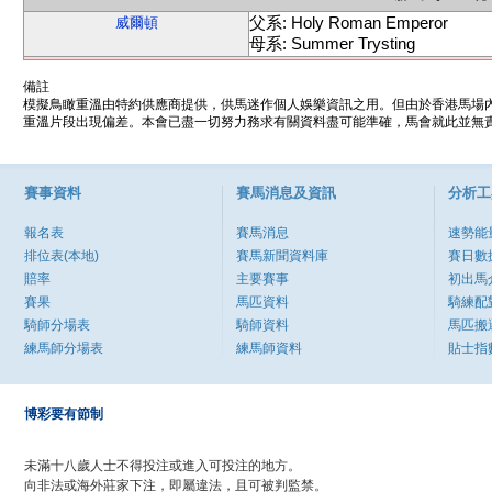
父系: Holy Roman Emperor
威爾頓
母系: Summer Trysting
備註
模擬鳥瞰重溫由特約供應商提供，供馬迷作個人娛樂資訊之用。但由於香港馬場
重溫片段出現偏差。本會已盡一切努力務求有關資料盡可能準確，馬會就此並無責
賽事資料
賽馬消息及資訊
分析工
報名表
賽馬消息
速勢能
排位表(本地)
賽馬新聞資料庫
賽日數
賠率
主要賽事
初出馬
賽果
馬匹資料
騎練配
騎師分場表
騎師資料
馬匹搬
練馬師分場表
練馬師資料
貼士指
博彩要有節制
未滿十八歲人士不得投注或進入可投注的地方。
向非法或海外莊家下注，即屬違法，且可被判監禁。