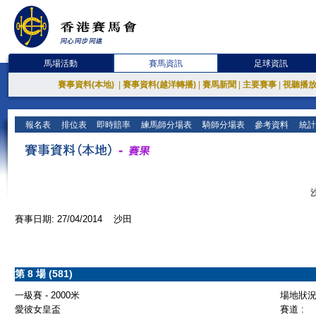
馬場活動
賽馬資訊
足球資訊
賽事資料(本地)
|
賽事資料(越洋轉播)
|
賽馬新聞
|
主要賽事
|
視聽播
報名表
排位表
即時賠率
練馬師分場表
騎師分場表
參考資料
統計
賽事日期: 27/04/2014 沙田
第 8 場 (581)
一級賽 - 2000米
場地狀況 
愛彼女皇盃
賽道 :