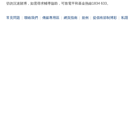
切勿沉迷賭博，如需尋求輔導協助，可致電平和基金熱線1834 633。
常見問題
|
聯絡我們
|
傳媒專用區
|
網頁指南
|
規例
|
提倡有節制博彩
|
私隱