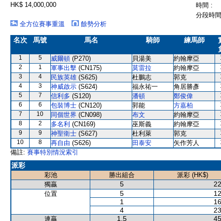
HK$ 14,000,000
時間 :
分段時間 
全方位賽事重溫
餘勢分析
名次
馬號
馬名
騎師
練馬師
1
5
威爾頓
(P270)
貝湯美
約翰摩亞
2
1
軍事出擊
(CN175)
莫雷拉
約翰摩亞
3
4
民族英雄
(S625)
杜鵬志
郭克
4
3
神威啟示
(S624)
福永祐一
角居勝彥
5
7
信利多
(S120)
潘頓
鄭俊偉
6
6
包裝博士
(CN120)
郭能
方嘉柏
7
10
同個世界
(CN098)
布文
約翰摩亞
8
2
多名利
(CN169)
巫斯義
約翰摩亞
9
9
神聖衛士
(S627)
杜利萊
郭克
10
8
再自由
(S626)
田泰安
矢作芳人
備註:
賽事特別情況索引
派彩
彩池
勝出組合
派彩 (HK$)
5
22
獨贏
5
12
位置
1
16
4
23
1,5
45
連贏