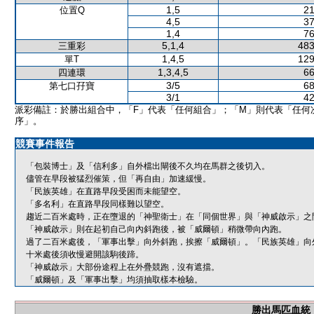
1,5
21
位置Q
4,5
37
1,4
76
5,1,4
483
三重彩
1,4,5
129
單T
1,3,4,5
66
四連環
3/5
68
第七口孖寶
3/1
42
派彩備註：於勝出組合中，「F」代表「任何組合」；「M」則代表「任何
序」。
競賽事件報告
「包裝博士」及「信利多」自外檔出閘後不久均在馬群之後切入。
儘管在早段被猛烈催策，但「再自由」加速緩慢。
「民族英雄」在直路早段受困而未能望空。
「多名利」在直路早段同樣難以望空。
趨近二百米處時，正在墮退的「神聖衛士」在「同個世界」與「神威啟示」之
「神威啟示」則在起初自己向內斜跑後，被「威爾頓」稍微帶向內跑。
過了二百米處後，「軍事出擊」向外斜跑，挨擦「威爾頓」。「民族英雄」向
十米處後須收慢避開該駒後蹄。
「神威啟示」大部份途程上在外疊競跑，沒有遮擋。
「威爾頓」及「軍事出擊」均須抽取樣本檢驗。
勝出馬匹血統