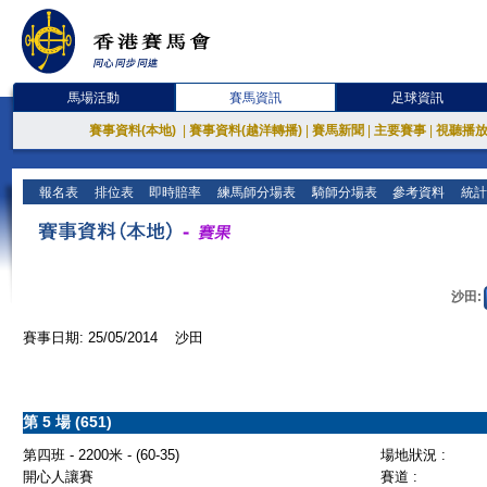
馬場活動
賽馬資訊
足球資訊
賽事資料(本地)
|
賽事資料(越洋轉播)
|
賽馬新聞
|
主要賽事
|
視聽播
報名表
排位表
即時賠率
練馬師分場表
騎師分場表
參考資料
統計
沙田:
賽事日期: 25/05/2014 沙田
第 5 場 (651)
第四班 - 2200米 - (60-35)
場地狀況 :
開心人讓賽
賽道 :