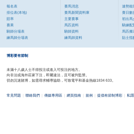
報名表
賽馬消息
速勢能
排位表(本地)
賽馬新聞資料庫
賽日數
賠率
主要賽事
初出馬
賽果
馬匹資料
騎練配
騎師分場表
騎師資料
馬匹搬
練馬師分場表
練馬師資料
貼士指
博彩要有節制
未滿十八歲人士不得投注或進入可投注的地方。
向非法或海外莊家下注，即屬違法，且可被判監禁。
切勿沉迷賭博，如需尋求輔導協助，可致電平和基金熱線1834 633。
常見問題
|
聯絡我們
|
傳媒專用區
|
網頁指南
|
規例
|
提倡有節制博彩
|
私隱