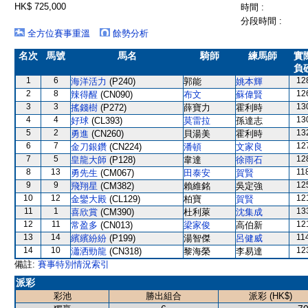
HK$ 725,000
時間 :
分段時間 :
全方位賽事重溫
餘勢分析
名次
馬號
馬名
騎師
練馬師
實
負
1
6
12
海洋活力
(P240)
郭能
姚本輝
2
8
12
辣得醒
(CN090)
布文
蘇偉賢
3
3
13
搖錢樹
(P272)
薛寶力
霍利時
4
4
13
好球
(CL393)
莫雷拉
孫達志
5
2
13
勇進
(CN260)
貝湯美
霍利時
6
7
12
金刀銀鑽
(CN224)
潘頓
文家良
7
5
12
皇龍大師
(P128)
韋達
徐雨石
8
13
11
勇先生
(CM067)
田泰安
賀賢
9
9
12
飛翔星
(CM382)
賴維銘
吳定強
10
12
12
金鑾大殿
(CL129)
柏寶
賀賢
11
1
13
喜欣賞
(CM390)
杜利萊
沈集成
12
11
12
常盈多
(CN013)
梁家俊
高伯新
13
14
11
繽繽紛紛
(P199)
湯智傑
呂健威
14
10
12
瀟洒勁龍
(CN318)
黎海榮
李易達
備註:
賽事特別情況索引
派彩
彩池
勝出組合
派彩 (HK$)