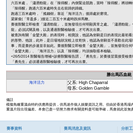
六百米處，「瀟洒勁龍」在「辣得醒」內側緊迫競跑，當時「辣得醒」將頭轉
「辣得醒」跑過六百米處時失去右前蹄的蹄鐵。
跑過三百米處時，「搖錢樹」靠近「海洋活力」後蹄處於窘境。
梁家俊(「常盈多」)接近二百五十米處時跌掉馬鞭。
賽後獸醫立即檢查「瀟洒勁龍」，並無發現任何明顯異常之處。「瀟洒勁龍」
龍」必須試閘及格，以及通過獸醫檢驗後，才可再次出賽。
被查詢有關「金鑾大殿」的表現時，柏寶說，他認為坐騎是日的表現比最初看
的形勢。他說，此外，是日場地狀況較上仗乾快，他認為坐騎並不喜歡在此場
事，而是賽的步速並非如此。賽後獸醫立即檢查「金鑾大殿」，並無發現任何
「金鑾大殿」、「海洋活力」以及「辣得醒」均須抽取樣本檢驗。
<26/5/2014 獸醫報告增補>診療獸醫報告謂，「勇先生」於賽後翌晨接
「勇先生」必須通過獸醫檢驗後，才可再次出賽。
勝出馬匹血統
父系: High Chaparral
海洋活力
母系: Golden Gamble
備註
模擬鳥瞰重溫由特約供應商提供，供馬迷作個人娛樂資訊之用。但由於香港馬場
重溫片段出現偏差。本會已盡一切努力務求有關資料盡可能準確，馬會就此並無責
賽事資料
賽馬消息及資訊
分析工