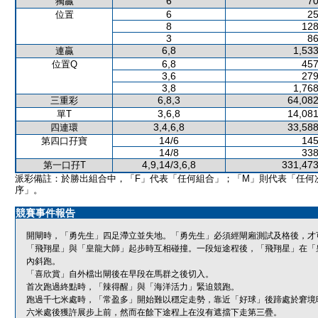
6
70
獨贏
6
25
位置
8
128
3
86
6,8
1,533
連贏
6,8
457
位置Q
3,6
279
3,8
1,768
6,8,3
64,082
三重彩
3,6,8
14,081
單T
3,4,6,8
33,588
四連環
14/6
145
第四口孖寶
14/8
338
4,9,14/3,6,8
331,473
第一口孖T
派彩備註：於勝出組合中，「F」代表「任何組合」；「M」則代表「任何
序」。
競賽事件報告
開閘時，「勇先生」四足滯立並失地。「勇先生」必須經閘廂測試及格後，才
「飛翔星」與「皇龍大師」起步時互相碰撞。一段短途程後，「飛翔星」在「
內斜跑。
「喜欣賞」自外檔出閘後在早段在馬群之後切入。
首次跑過終點時，「辣得醒」與「海洋活力」緊迫競跑。
跑過千七米處時，「常盈多」開始難以穩定走勢，靠近「好球」後蹄處於窘境
六米處後獲許展步上前，然而在餘下途程上在沒有遮擋下走第三疊。