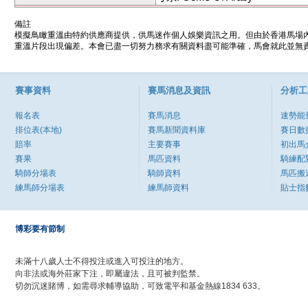
備註
模擬鳥瞰重溫由特約供應商提供，供馬迷作個人娛樂資訊之用。但由於香港馬場
重溫片段出現偏差。本會已盡一切努力務求有關資料盡可能準確，馬會就此並無責
賽事資料
賽馬消息及資訊
分析工
報名表
賽馬消息
速勢能
排位表(本地)
賽馬新聞資料庫
賽日數
賠率
主要賽事
初出馬
賽果
馬匹資料
騎練配
騎師分場表
騎師資料
馬匹搬
練馬師分場表
練馬師資料
貼士指
博彩要有節制
未滿十八歲人士不得投注或進入可投注的地方。
向非法或海外莊家下注，即屬違法，且可被判監禁。
切勿沉迷賭博，如需尋求輔導協助，可致電平和基金熱線1834 633。