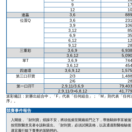
9
17
12
10
3,6
889
連贏
3,6
231
位置Q
3,9
106
3,12
85
6,9
35
6,12
12
9,12
28
3,6,9
6,938
三重彩
3,6,12
5,090
3,6,9
744
單T
3,6,12
454
3,6,9,12
1,575
四連環
2/3
1,488
第三口孖寶
2/6
28
2,9,11/3,6,9
79,403
第一口孖T
2,9,11/3>6,8,12
41,779
派彩備註：於勝出組合中，「F」代表「任何組合」；「M」則代表「任何
序」。
競賽事件報告
入閘後，「財到寶」煩躁不安，將頭低俯至閘廂前門之下，導致騎師李富被拋
按照獸醫意見著令該駒退出。「財到寶」必須試閘及格，以及通過獸醫檢驗後
適宜履行餘下賽事的策騎聘約。