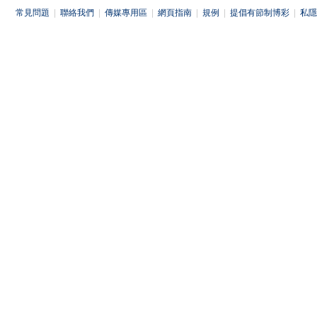
常見問題
|
聯絡我們
|
傳媒專用區
|
網頁指南
|
規例
|
提倡有節制博彩
|
私隱