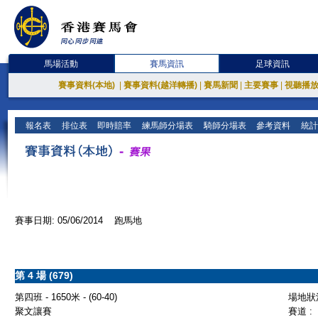
馬場活動
賽馬資訊
足球資訊
賽事資料(本地)
|
賽事資料(越洋轉播)
|
賽馬新聞
|
主要賽事
|
視聽播
報名表
排位表
即時賠率
練馬師分場表
騎師分場表
參考資料
統計
賽事日期: 05/06/2014 跑馬地
第 4 場 (679)
第四班 - 1650米 - (60-40)
場地狀況
聚文讓賽
賽道 :