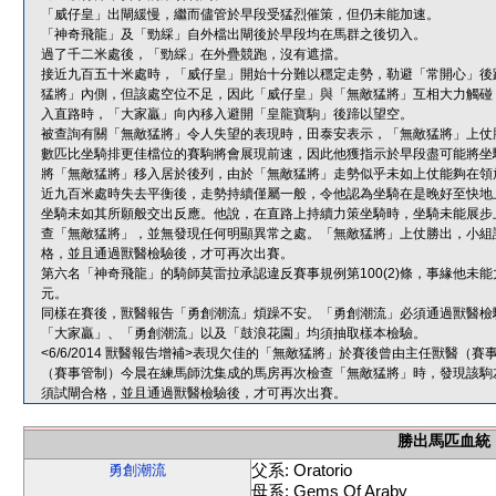
「威仔皇」出閘緩慢，繼而儘管於早段受猛烈催策，但仍未能加速。
「神奇飛龍」及「勁綵」自外檔出閘後於早段均在馬群之後切入。
過了千二米處後，「勁綵」在外疊競跑，沒有遮擋。
接近九百五十米處時，「威仔皇」開始十分難以穩定走勢，勒避「常開心」後
猛將」內側，但該處空位不足，因此「威仔皇」與「無敵猛將」互相大力觸碰
入直路時，「大家贏」向內移入避開「皇龍寶駒」後蹄以望空。
被查詢有關「無敵猛將」令人失望的表現時，田泰安表示，「無敵猛將」上仗
數匹比坐騎排更佳檔位的賽駒將會展現前速，因此他獲指示於早段盡可能將坐
將「無敵猛將」移入居於後列，由於「無敵猛將」走勢似乎未如上仗能夠在領
近九百米處時失去平衡後，走勢持續僅屬一般，令他認為坐騎在是晚好至快地
坐騎未如其所願般交出反應。他說，在直路上持續力策坐騎時，坐騎未能展步
查「無敵猛將」，並無發現任何明顯異常之處。「無敵猛將」上仗勝出，小組
格，並且通過獸醫檢驗後，才可再次出賽。
第六名「神奇飛龍」的騎師莫雷拉承認違反賽事規例第100(2)條，事緣他
元。
同樣在賽後，獸醫報告「勇創潮流」煩躁不安。「勇創潮流」必須通過獸醫檢
「大家贏」、「勇創潮流」以及「鼓浪花園」均須抽取樣本檢驗。
<6/6/2014 獸醫報告增補>表現欠佳的「無敵猛將」於賽後曾由主任獸醫
（賽事管制）今晨在練馬師沈集成的馬房再次檢查「無敵猛將」時，發現該駒
須試閘合格，並且通過獸醫檢驗後，才可再次出賽。
勝出馬匹血統
父系: Oratorio
勇創潮流
母系: Gems Of Araby