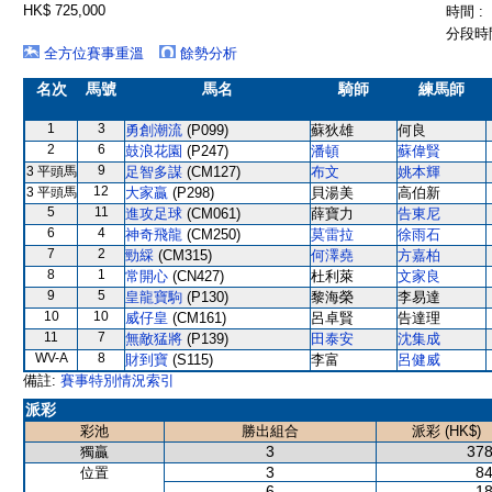
HK$ 725,000
時間 :
分段時間
全方位賽事重溫
餘勢分析
名次
馬號
馬名
騎師
練馬師
1
3
勇創潮流
(P099)
蘇狄雄
何良
2
6
鼓浪花園
(P247)
潘頓
蘇偉賢
9
3 平頭馬
足智多謀
(CM127)
布文
姚本輝
12
3 平頭馬
大家贏
(P298)
貝湯美
高伯新
5
11
進攻足球
(CM061)
薛寶力
告東尼
6
4
神奇飛龍
(CM250)
莫雷拉
徐雨石
7
2
勁綵
(CM315)
何澤堯
方嘉柏
8
1
常開心
(CN427)
杜利萊
文家良
9
5
皇龍寶駒
(P130)
黎海榮
李易達
10
10
威仔皇
(CM161)
呂卓賢
告達理
11
7
無敵猛將
(P139)
田泰安
沈集成
WV-A
8
財到寶
(S115)
李富
呂健威
備註:
賽事特別情況索引
派彩
彩池
勝出組合
派彩 (HK$)
3
378
獨贏
3
84
位置
6
18