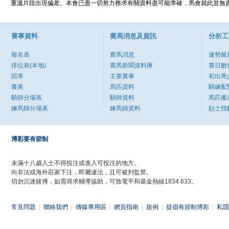
重溫片段出現偏差。本會已盡一切努力務求有關資料盡可能準確，馬會就此並無責
賽事資料
賽馬消息及資訊
分析工
報名表
賽馬消息
速勢能
排位表(本地)
賽馬新聞資料庫
賽日數
賠率
主要賽事
初出馬
賽果
馬匹資料
騎練配
騎師分場表
騎師資料
馬匹搬
練馬師分場表
練馬師資料
貼士指
博彩要有節制
未滿十八歲人士不得投注或進入可投注的地方。
向非法或海外莊家下注，即屬違法，且可被判監禁。
切勿沉迷賭博，如需尋求輔導協助，可致電平和基金熱線1834 633。
常見問題
|
聯絡我們
|
傳媒專用區
|
網頁指南
|
規例
|
提倡有節制博彩
|
私隱