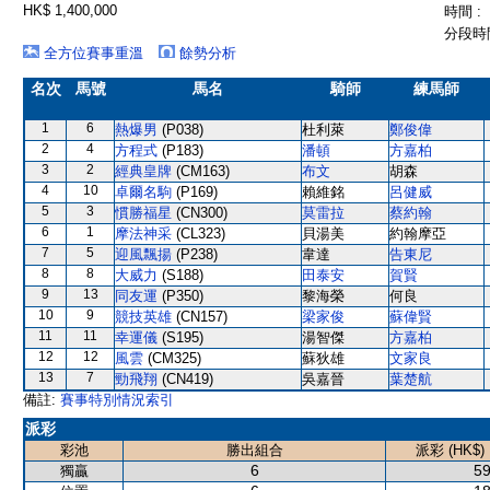
HK$ 1,400,000
時間 :
分段時間
全方位賽事重溫
餘勢分析
名次
馬號
馬名
騎師
練馬師
1
6
熱爆男
(P038)
杜利萊
鄭俊偉
2
4
方程式
(P183)
潘頓
方嘉柏
3
2
經典皇牌
(CM163)
布文
胡森
4
10
卓爾名駒
(P169)
賴維銘
呂健威
5
3
慣勝福星
(CN300)
莫雷拉
蔡約翰
6
1
摩法神采
(CL323)
貝湯美
約翰摩亞
7
5
迎風飄揚
(P238)
韋達
告東尼
8
8
大威力
(S188)
田泰安
賀賢
9
13
同友運
(P350)
黎海榮
何良
10
9
競技英雄
(CN157)
梁家俊
蘇偉賢
11
11
幸運儀
(S195)
湯智傑
方嘉柏
12
12
風雲
(CM325)
蘇狄雄
文家良
13
7
勁飛翔
(CN419)
吳嘉晉
葉楚航
備註:
賽事特別情況索引
派彩
彩池
勝出組合
派彩 (HK$)
6
59
獨贏