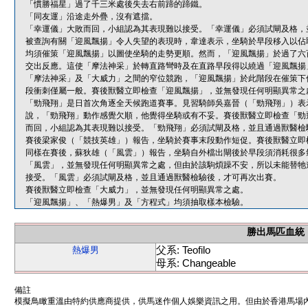
「慣勝福星」過了千三米處後失去右前蹄的蹄鐵。
「同友運」沿途走外疊，沒有遮擋。
「幸運儀」大敗而回，小組認為其表現難以接受。「幸運儀」必須試閘及格，
被查詢有關「迎風飄揚」令人失望的表現時，韋達表示，坐騎於早段移入以佔
均須催策「迎風飄揚」以圖使坐騎的走勢更順。然而，「迎風飄揚」於過了六
交出反應。這使「摩法神采」於轉直路彎時及在直路早段得以繞過「迎風飄揚
「摩法神采」及「大威力」之間的窄位競跑，「迎風飄揚」於此階段在催策下
段衝刺僅屬一般。賽後獸醫立即檢查「迎風飄揚」，並無發現任何明顯異常之
「勁飛翔」是日首次角逐全天候跑道賽事。見習騎師吳嘉晉（「勁飛翔」）表
說，「勁飛翔」動作感覺欠順，他覺得坐騎或有不妥。賽後獸醫立即檢查「勁
而回，小組認為其表現難以接受。「勁飛翔」必須試閘及格，並且通過獸醫檢
賽後梁家俊（「競技英雄」）報告，坐騎於賽事末段動作短促。賽後獸醫立即
同樣在賽後，蘇狄雄（「風雲」）報告，坐騎自外檔出閘後於早段須消耗很多
「風雲」，並無發現任何明顯異常之處，但由於該駒煩躁不安，所以未能替牠
接受。「風雲」必須試閘及格，並且通過獸醫檢驗後，才可再次出賽。
賽後獸醫立即檢查「大威力」，並無發現任何明顯異常之處。
「迎風飄揚」、「熱爆男」及「方程式」均須抽取樣本檢驗。
勝出馬匹血統
父系: Teofilo
熱爆男
母系: Changeable
備註
模擬鳥瞰重溫由特約供應商提供，供馬迷作個人娛樂資訊之用。但由於香港馬場