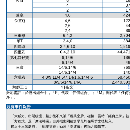
6
18
位置
4
37
2
17
4,6
424
連贏
4,6
122
位置Q
2,6
44
2,4
89
6,4,2
2,704
三重彩
2,4,6
384
單T
2,4,6,10
1,819
四連環
6,4,2,10
44,471
四重彩
6,14/6
186
第七口孖寶
6,14/4
48
14/6,14/6
769
三寶
14/6,14/4
140
4,8/9,11/4,5/7,14/1,6,14/4,6
58,450
六環彩
8/9/5/14/6,14/6
2,449,393
4 [布文]
騎師王 1
派彩備註：於勝出組合中，「F」代表「任何組合」；「M」則代表「任何
序」。
競賽事件報告
「大威力」出閘緩慢，起步後不久被「經典皇牌」碰撞，當時「經典皇牌」被
「方程式」及「摩法神采」自外檔出閘後於早段均在馬群之後切入。
接近千三米處時，「競技英雄」勒避「幸運儀」後蹄之際昂首。