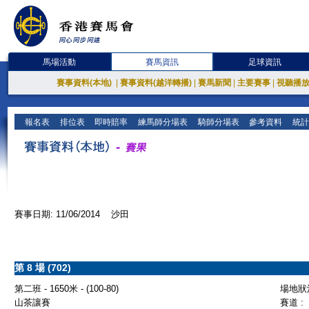
馬場活動
賽馬資訊
足球資訊
賽事資料(本地)
|
賽事資料(越洋轉播)
|
賽馬新聞
|
主要賽事
|
視聽播
報名表
排位表
即時賠率
練馬師分場表
騎師分場表
參考資料
統計
賽事日期: 11/06/2014 沙田
第 8 場 (702)
第二班 - 1650米 - (100-80)
場地狀況
山茶讓賽
賽道 :