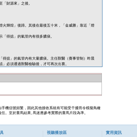
至「財源來」之後。
燈火輝煌」後蹄。其後在最後五十米，「金威勝」靠近「燈
示「得掂」的氣管內有很多膿痰。
查顯示「得掂」的氣管內有大量膿痰。主任獸醫（賽事管制）昨晨
掂」必須通過獸醫檢驗後，才可再次出賽。
內手機信號頻繁，因此其他接收系統有可能受干擾而令模擬鳥瞰
任。至於賽馬結果, 馬迷應參考實際的賽馬片段為準。
具
視聽播放區
實用資訊