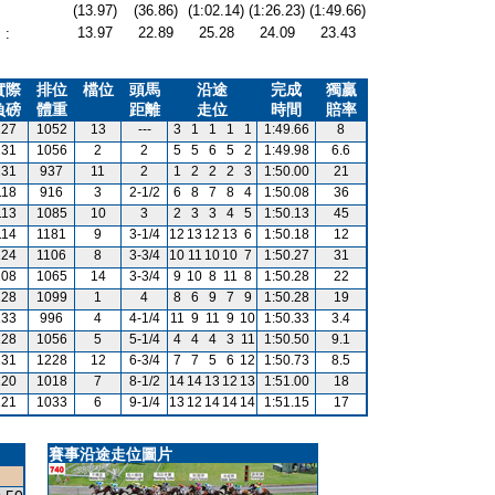
(13.97)
(36.86)
(1:02.14)
(1:26.23)
(1:49.66)
13.97
22.89
25.28
24.09
23.43
:
實際
排位
檔位
頭馬
沿途
完成
獨贏
負磅
體重
距離
走位
時間
賠率
127
1052
13
---
3
1
1
1
1
1:49.66
8
131
1056
2
2
5
5
6
5
2
1:49.98
6.6
131
937
11
2
1
2
2
2
3
1:50.00
21
118
916
3
2-1/2
6
8
7
8
4
1:50.08
36
113
1085
10
3
2
3
3
4
5
1:50.13
45
114
1181
9
3-1/4
12
13
12
13
6
1:50.18
12
124
1106
8
3-3/4
10
11
10
10
7
1:50.27
31
108
1065
14
3-3/4
9
10
8
11
8
1:50.28
22
128
1099
1
4
8
6
9
7
9
1:50.28
19
133
996
4
4-1/4
11
9
11
9
10
1:50.33
3.4
128
1056
5
5-1/4
4
4
4
3
11
1:50.50
9.1
131
1228
12
6-3/4
7
7
5
6
12
1:50.73
8.5
120
1018
7
8-1/2
14
14
13
12
13
1:51.00
18
121
1033
6
9-1/4
13
12
14
14
14
1:51.15
17
賽事沿途走位圖片