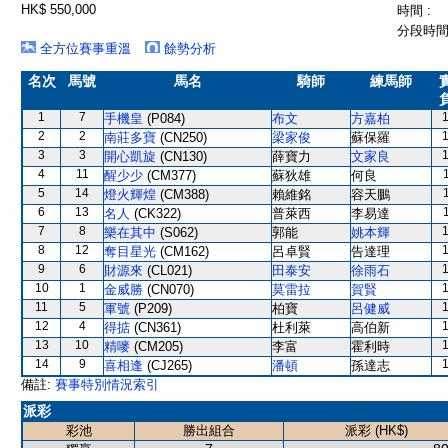
HK$ 550,000
時間 :
分段時間 
全方位賽事重溫
餘勢分析
名次
馬號
馬名
騎師
練馬師
1
7
手機皇
(P084)
布文
方嘉柏
2
2
南莊多寶
(CN250)
梁家俊
蘇保羅
3
3
開心凱旋
(CN130)
薛寶力
文家良
4
11
醒少少
(CM377)
蘇狄雄
何良
5
14
燈火輝煌
(CM388)
賴維銘
容天鵬
6
13
名人
(CK322)
普萊西
李易達
7
8
樂在其中
(S062)
郭能
姚本輝
8
12
奪目星光
(CM162)
呂卓賢
告達理
9
6
財源來
(CL021)
田泰安
徐雨石
10
1
金威勝
(CN070)
莫雷拉
賀賢
11
5
軍號
(P209)
柏寶
呂健威
12
4
得掂
(CN361)
杜利萊
高伯新
13
10
精嘜
(CM205)
李富
霍利時
14
9
喜相逢
(CJ265)
潘頓
孫達志
備註:
賽事特別情況索引
派彩
彩池
勝出組合
派彩 (HK$)