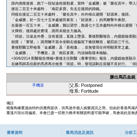
蹄內側推進後，跑了一段短途程後勒避，當時「金威勝」被「樂在其中」帶入
接近二百五十米處時，「南莊多寶」失去左後蹄的蹄鐵。
同樣在接近二百五十米處時，「樂在其中」向外移出避開「財源來」後蹄。
「金威勝」於一百七十五米處被田泰安（「財源來」）的馬鞭撃中鼻部。
在最後一百五十米，「金威勝」難以望空，跑過七十五米處時向外移出避開「
火輝煌」後蹄處於窘境，因而未能全力施為。
「得掂」沿途走外疊，沒有遮擋，直路上墮退。賽後獸醫報告，內窺鏡檢查顯
柏寶（「軍號」）因用鞭不當令坐騎右後軀留下條狀鞭痕，被罰款三千元。
賽後獸醫立即檢查「金威勝」及「喜相逢」，並無發現任何明顯異常之處。
「金威勝」、「手機皇」及「南莊多寶」均須抽取樣本檢驗。
<30/6/2014 獸醫報告增補>賽後主任獸醫（賽事管制）報告，內窺鏡檢
在練馬師高伯新的馬房再次檢查「得掂」時，發現該駒左前腿不良於行。「得
勝出馬匹血統
父系: Postponed
手機皇
母系: Fortitude
備註
模擬鳥瞰重溫由特約供應商提供，供馬迷作個人娛樂資訊之用。但由於香港馬場
重溫片段出現偏差。本會已盡一切努力務求有關資料盡可能準確，馬會就此並無責
賽事資料
賽馬消息及資訊
分析工