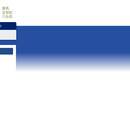
賽馬
足智彩
六合彩
少