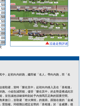
.50
.50
.50
.00
.50
.50
.00
.50
.00
1.00
.00
沿途走勢評述
次
其中」起初向內斜跑，繼而被「名人」帶向內跑，而「名
迫後勒避，當時「樂在其中」起初向內移入及在「喜相逢」
斜跑。小組告誡郭能，儘管「樂在其中」的走勢是構成此宗
能，並告誡他須確保時刻給予內側馬匹足夠的競賽空間。
跑來搶口，並勒避「燈火輝煌」的後蹄。跟隨在後的「金威
」受阻礙。同樣難以穩定走勢的「喜相逢」於「金威勝」後