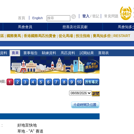
登入
/
登記
常見問題
首頁
English
馬會會員
慈善及社區貢獻
馬會知多
放區
|
國際賽馬
|
香港國際馬匹拍賣會
|
從化馬場
|
投注指南
|
賽馬知多些
|
RESTART
資料
賽果
賽事報告
騎練資料
馬匹資料
試閘結果
賽期表
沙田:
:
好地至快地
草地 - "A" 賽道