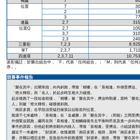
7
80
獨贏
7
30
位置
2
18
3
77
2,7
315
連贏
2,7
105
位置Q
3,7
310
2,3
240
7,2,3
8,925
三重彩
2,3,7
1,71
單T
2,3,7,11
10,753
四連環
派彩備註：於勝出組合中，「F」代表「任何組合」；「M」則代表「任何
序」。
競賽事件報告
「樂在其中」出閘笨拙，向內斜跑，導致「精嘜」在「喜相逢」外側受擠迫。
「燈火輝煌」與「名人」於起步時互相大力碰撞。
起步後跑了一段短途程後，「精嘜」被「樂在其中」擠迫時勒避，當時「樂在
人」則被「燈火輝煌」碰撞後斜跑。
「南莊多寶」在早段須受猛烈催策以佔取前列位置。
跑過千七米處時，「喜相逢」在「金威勝」與「樂在其中」（郭能）之間受擠
外側緊迫競跑，繼而在與「喜相逢」互相觸碰後失去平衡時昂首及進一步向內
事件的原因，但他起初將坐騎向內移入，導致「喜相逢」受擠迫。小組譴責郭
趨近千一米處時，「財源來」收慢避開「南莊多寶」後蹄，當時「南莊多寶」
勝」亦難以穩定走勢，並急促向外斜跑避開「財源來」後蹄，導致「樂在其中