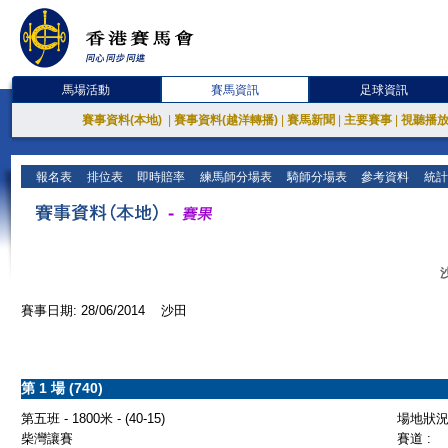
馬場活動
賽馬資訊
足球資訊
賽事資料(本地)
|
賽事資料(越洋轉播)
|
賽馬新聞
|
主要賽事
|
視聽播
報名表
排位表
即時賠率
練馬師分場表
騎師分場表
參考資料
統計
賽事日期: 28/06/2014 沙田
第 1 場 (740)
第五班 - 1800米 - (40-15)
場地狀況 
柴灣讓賽
賽道 :