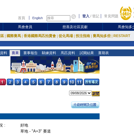
登入
/
登記
常見問題
首頁
English
馬會會員
慈善及社區貢獻
馬會知多
放區
|
國際賽馬
|
香港國際馬匹拍賣會
|
從化馬場
|
投注指南
|
賽馬知多些
|
RESTART
資料
賽果
賽事報告
騎練資料
馬匹資料
試閘結果
賽期表
 :
好地
草地 - "A+3" 賽道