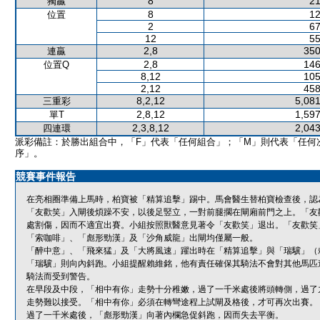
8
21
獨贏
8
12
位置
2
67
12
55
2,8
350
連贏
2,8
146
位置Q
8,12
105
2,12
458
8,2,12
5,081
三重彩
2,8,12
1,597
單T
2,3,8,12
2,043
四連環
派彩備註：於勝出組合中，「F」代表「任何組合」；「M」則代表「任何
序」。
競賽事件報告
在亮相圈準備上馬時，柏寶被「精算追擊」踢中。馬會醫生替柏寶檢查後，認
「友歡笑」入閘後煩躁不安，以後足竪立，一對前腿擱在閘廂前門之上。「友
處割傷，因而不適宜出賽。小組按照獸醫意見著令「友歡笑」退出。「友歡笑
「索咖啡」、「彪形勁漢」及「沙角威龍」出閘均僅屬一般。
「醉中意」、「飛來猛」及「大將風速」躍出時在「精算追擊」與「瑞驥」（
「瑞驥」則向內斜跑。小組提醒賴維銘，他有責任確保其騎法不會對其他馬匹
騎法而受到警告。
在早段及中段，「相中有你」走勢十分稚嫩，過了一千米處後將頭轉側，過了
走勢難以接受。「相中有你」必須在轉彎途程上試閘及格後，才可再次出賽。
過了一千米處後，「彪形勁漢」向著內欄急促斜跑，因而失去平衡。