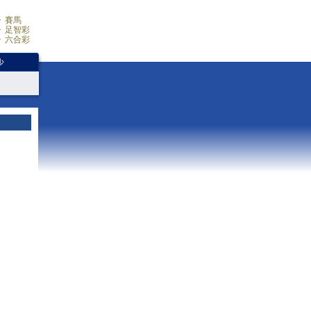
賽馬
足智彩
六合彩
少