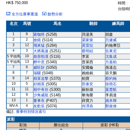
HK$ 750,000
時間 :
分段時間
全方位賽事重溫
餘勢分析
名次
馬號
馬名
騎師
練馬師
1
8
索咖啡
(S258)
貝湯美
胡森
2
2
搶鏡
(S114)
梁家俊
呂健威
3
12
飛來猛
(S284)
莫雷拉
約翰摩亞
4
3
大將風速
(S251)
蔡明紹
告東尼
10
5 平頭馬
彪形勁漢
(S116)
李富
沈集成
13
5 平頭馬
醉中意
(S340)
普萊西
方嘉柏
7
6
威旺財
(S050)
安國倫
孫達志
8
7
瑞驥
(S048)
賴維銘
容天鵬
9
14
精算追擊
(S370)
柏寶
蔡約翰
10
5
好精英
(S005)
田泰安
徐雨石
11
11
相中有你
(S300)
蘇狄雄
葉楚航
12
9
沙角威龍
(S148)
黎海榮
李易達
13
1
董事長
(P407)
薛寶力
姚本輝
WV-A
4
友歡笑
(S074)
何澤堯
鄭俊偉
備註:
賽事特別情況索引
派彩
彩池
勝出組合
派彩 (HK$)