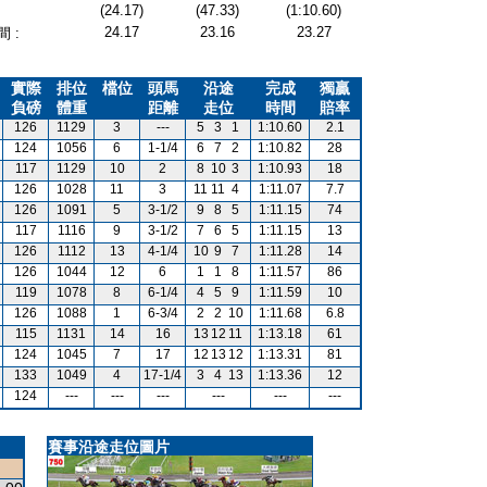
(24.17)
(47.33)
(1:10.60)
24.17
23.16
23.27
 :
實際
排位
檔位
頭馬
沿途
完成
獨贏
負磅
體重
距離
走位
時間
賠率
126
1129
3
---
5
3
1
1:10.60
2.1
124
1056
6
1-1/4
6
7
2
1:10.82
28
117
1129
10
2
8
10
3
1:10.93
18
126
1028
11
3
11
11
4
1:11.07
7.7
126
1091
5
3-1/2
9
8
5
1:11.15
74
117
1116
9
3-1/2
7
6
5
1:11.15
13
126
1112
13
4-1/4
10
9
7
1:11.28
14
126
1044
12
6
1
1
8
1:11.57
86
119
1078
8
6-1/4
4
5
9
1:11.59
10
126
1088
1
6-3/4
2
2
10
1:11.68
6.8
115
1131
14
16
13
12
11
1:13.18
61
124
1045
7
17
12
13
12
1:13.31
81
133
1049
4
17-1/4
3
4
13
1:13.36
12
124
---
---
---
---
---
---
賽事沿途走位圖片