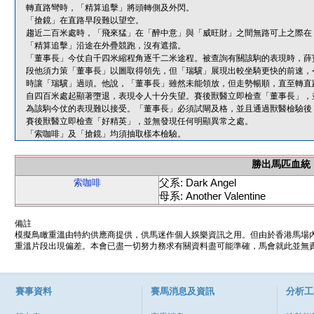
轉直路彎時，「精算追擊」將頭轉側及外閃。
「搶鏡」在直路早段難以望空。
趨近二百米處時，「飛來猛」在「醉中意」與「威旺財」之間無路可上之際在
「精算追擊」沿途在外疊競跑，沒有遮擋。
「董事長」今仗自千四米縮程角逐千二米途程。被查詢有關該駒的表現時，薛
段他須力策「董事長」以圖取得領先，但「瑞驥」展現出較坐騎更快的前速，
時讓「瑞驥」過頭。他說，「董事長」雖然未能領放，但走勢暢順，直至轉直
自四百米處起顯著墮退，表現令人十分失望。賽後獸醫立即檢查「董事長」，
為該駒今仗的表現難以接受。「董事長」必須試閘及格，並且通過獸醫檢驗後
賽後獸醫立即檢查「好精英」，並無發現任何明顯異常之處。
「索咖啡」及「搶鏡」均須抽取樣本檢驗。
勝出馬匹血統
父系: Dark Angel
索咖啡
母系: Another Valentine
備註
模擬鳥瞰重溫由特約供應商提供，供馬迷作個人娛樂資訊之用。但由於香港馬場
重溫片段出現偏差。本會已盡一切努力務求有關資料盡可能準確，馬會就此並無責
賽事資料
賽馬消息及資訊
分析工