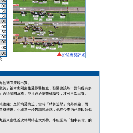
.00
.00
.50
.50
.00
.00
.50
.00
.00
.00
.00
沿途走勢評述
次
為他適宜策騎出賽。
歡笑」被牽出閘廂接受獸醫檢查，獸醫說該駒一對前腿有多
」必須試閘及格，並且通過獸醫檢驗後，才可再次出賽。
賴維銘）之間均受擠迫，當時「精算追擊」向外斜跑，而
造成擠迫。小組進一步告誡賴維銘，他在今季內已曾因類似
九百米處後首次轉彎時走大外疊。小組認為「相中有你」的