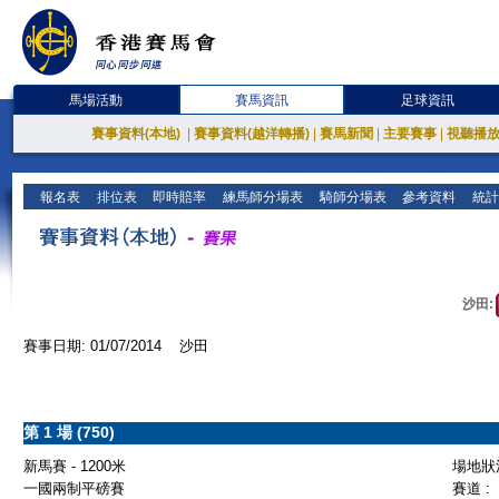
馬場活動
賽馬資訊
足球資訊
賽事資料(本地)
|
賽事資料(越洋轉播)
|
賽馬新聞
|
主要賽事
|
視聽播
報名表
排位表
即時賠率
練馬師分場表
騎師分場表
參考資料
統計
沙田:
賽事日期: 01/07/2014 沙田
第 1 場 (750)
新馬賽 - 1200米
場地狀況
一國兩制平磅賽
賽道 :