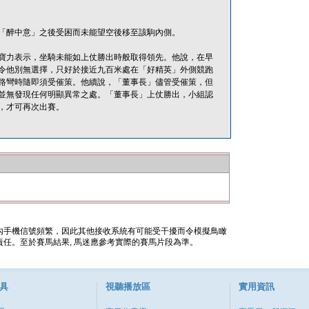
「醉中意」之後受困而未能望空後移至該駒內側。
寶力表示，坐騎未能如上仗勝出時般取得領先。他說，在早
令他別無選擇，只好於接近九百米處在「好精英」外側競跑
路彎時隨即須受催策。他續說，「董事長」儘管受催策，但
並無發現任何明顯異常之處。「董事長」上仗勝出，小組認
，才可再次出賽。
內手機信號頻繁，因此其他接收系統有可能受干擾而令模擬鳥瞰
任。至於賽馬結果, 馬迷應參考實際的賽馬片段為準。
具
視聽播放區
實用資訊