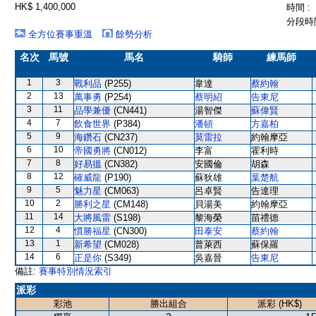
HK$ 1,400,000
時間 :
分段時間
全方位賽事重溫
餘勢分析
名次
馬號
馬名
騎師
練馬師
1
3
戰利品
(P255)
韋達
蔡約翰
2
13
萬事勇
(P254)
蔡明紹
告東尼
3
11
品學兼優
(CN441)
湯智傑
蘇偉賢
4
7
飲食世界
(P384)
潘頓
方嘉柏
5
9
海鑽石
(CN237)
莫雷拉
約翰摩亞
6
10
帝國勇將
(CN012)
李富
霍利時
7
8
好易搵
(CN382)
安國倫
胡森
8
12
確威龍
(P190)
蘇狄雄
葉楚航
9
5
魅力星
(CM063)
呂卓賢
告達理
10
2
勝利之星
(CM148)
貝湯美
約翰摩亞
11
14
大將風雷
(S198)
黎海榮
苗禮德
12
4
慣勝福星
(CN300)
田泰安
蔡約翰
13
1
新希望
(CM028)
普萊西
蘇保羅
14
6
正是你
(S349)
吳嘉晉
告東尼
備註:
賽事特別情況索引
派彩
彩池
勝出組合
派彩 (HK$)