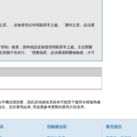
之星」，並無發現任何明顯異常之處。「勝利之星」必須通
（賽事管制）檢查，當時他說並無發現明顯異常之處。主任獸醫
右前腿不良於行。「慣勝福星」必須通過獸醫檢驗後，才可
內手機信號頻繁，因此其他接收系統有可能受干擾而令模擬鳥瞰
任。至於賽馬結果, 馬迷應參考實際的賽馬片段為準。
具
視聽播放區
實用資訊