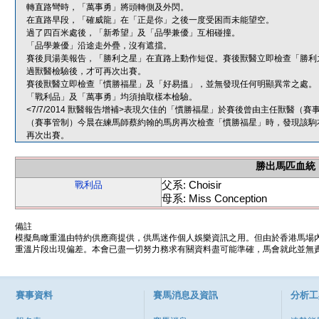
轉直路彎時，「萬事勇」將頭轉側及外閃。
在直路早段，「確威龍」在「正是你」之後一度受困而未能望空。
過了四百米處後，「新希望」及「品學兼優」互相碰撞。
「品學兼優」沿途走外疊，沒有遮擋。
賽後貝湯美報告，「勝利之星」在直路上動作短促。賽後獸醫立即檢查「勝利
過獸醫檢驗後，才可再次出賽。
賽後獸醫立即檢查「慣勝福星」及「好易搵」，並無發現任何明顯異常之處。
「戰利品」及「萬事勇」均須抽取樣本檢驗。
<7/7/2014 獸醫報告增補>表現欠佳的「慣勝福星」於賽後曾由主任獸醫
（賽事管制）今晨在練馬師蔡約翰的馬房再次檢查「慣勝福星」時，發現該駒
再次出賽。
勝出馬匹血統
父系: Choisir
戰利品
母系: Miss Conception
備註
模擬鳥瞰重溫由特約供應商提供，供馬迷作個人娛樂資訊之用。但由於香港馬場
重溫片段出現偏差。本會已盡一切努力務求有關資料盡可能準確，馬會就此並無責
賽事資料
賽馬消息及資訊
分析工