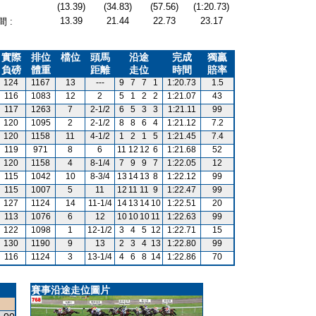
(13.39)
(34.83)
(57.56)
(1:20.73)
13.39
21.44
22.73
23.17
 :
實際
排位
檔位
頭馬
沿途
完成
獨贏
負磅
體重
距離
走位
時間
賠率
124
1167
13
---
9
7
7
1
1:20.73
1.5
116
1083
12
2
5
1
2
2
1:21.07
43
117
1263
7
2-1/2
6
5
3
3
1:21.11
99
120
1095
2
2-1/2
8
8
6
4
1:21.12
7.2
120
1158
11
4-1/2
1
2
1
5
1:21.45
7.4
119
971
8
6
11
12
12
6
1:21.68
52
120
1158
4
8-1/4
7
9
9
7
1:22.05
12
115
1042
10
8-3/4
13
14
13
8
1:22.12
99
115
1007
5
11
12
11
11
9
1:22.47
99
127
1124
14
11-1/4
14
13
14
10
1:22.51
20
113
1076
6
12
10
10
10
11
1:22.63
99
122
1098
1
12-1/2
3
4
5
12
1:22.71
15
130
1190
9
13
2
3
4
13
1:22.80
99
116
1124
3
13-1/4
4
6
8
14
1:22.86
70
賽事沿途走位圖片