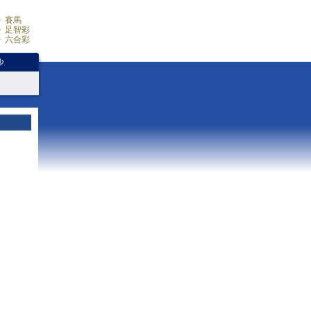
賽馬
足智彩
六合彩
少