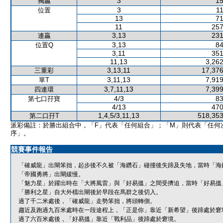
3
15
獨贏
3
11
位置
13
71
11
257
3,13
231
連贏
3,13
84
位置Q
3,11
351
11,13
3,262
3,13,11
17,376
三重彩
3,11,13
7,919
單T
3,7,11,13
7,399
四連環
4/3
83
第七口孖寶
4/13
470
1,4,5/3,11,13
518,353
第二口孖T
派彩備註：於勝出組合中，「F」代表「任何組合」；「M」則代表「任何
序」。
競賽事件報告
「確威龍」出閘笨拙，起步後不久被「海鑽石」碰撞後失蹄及失地，當時「海
「帝國勇將」出閘緩慢。
「魅力星」於躍出時在「大將風雷」與「好易搵」之間受擠迫，當時「好易搵
「勝利之星」自大外檔出閘後於早段在馬群之後切入。
過了千二米處後，「確威龍」走勢笨拙，將頭轉側。
趨近及跑過九百米處時在一段途程上，「正是你」靠近「新希望」後蹄處於窘
過了六百米處後，「好易搵」靠近「戰利品」後蹄處於窘境。