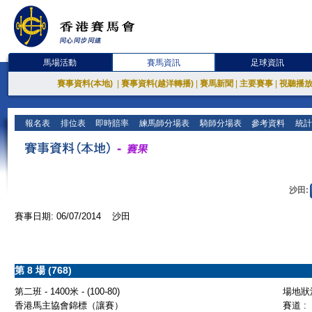
馬場活動
賽馬資訊
足球資訊
賽事資料(本地)
|
賽事資料(越洋轉播)
|
賽馬新聞
|
主要賽事
|
視聽播
報名表
排位表
即時賠率
練馬師分場表
騎師分場表
參考資料
統計
沙田:
賽事日期: 06/07/2014 沙田
第 8 場 (768)
第二班 - 1400米 - (100-80)
場地狀況
香港馬主協會錦標（讓賽）
賽道 :