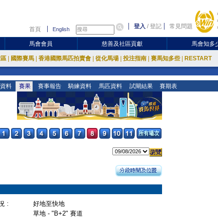
登入
/
登記
常見問題
首頁
English
馬會會員
慈善及社區貢獻
馬會知多
放區
|
國際賽馬
|
香港國際馬匹拍賣會
|
從化馬場
|
投注指南
|
賽馬知多些
|
RESTART
資料
賽果
賽事報告
騎練資料
馬匹資料
試閘結果
賽期表
 :
好地至快地
草地 - "B+2" 賽道