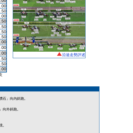
.00
.00
.50
.00
.50
.50
.50
.50
.00
.00
.00
沿途走勢評述
.50
.50
.00
次
鑽石」向內斜跑。
」向外斜跑。
境。