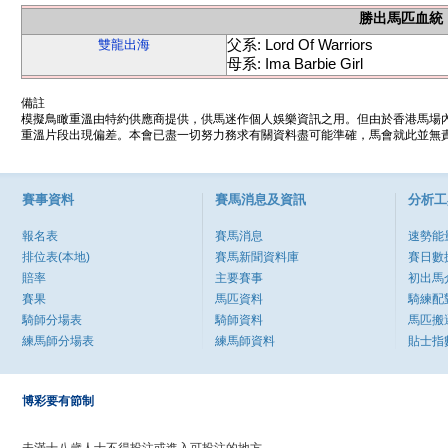
勝出馬匹血統
父系: Lord Of Warriors
雙龍出海
母系: Ima Barbie Girl
備註
模擬鳥瞰重溫由特約供應商提供，供馬迷作個人娛樂資訊之用。但由於香港馬場
重溫片段出現偏差。本會已盡一切努力務求有關資料盡可能準確，馬會就此並無責
賽事資料
賽馬消息及資訊
分析工
報名表
賽馬消息
速勢能
排位表(本地)
賽馬新聞資料庫
賽日數
賠率
主要賽事
初出馬
賽果
馬匹資料
騎練配
騎師分場表
騎師資料
馬匹搬
練馬師分場表
練馬師資料
貼士指
博彩要有節制