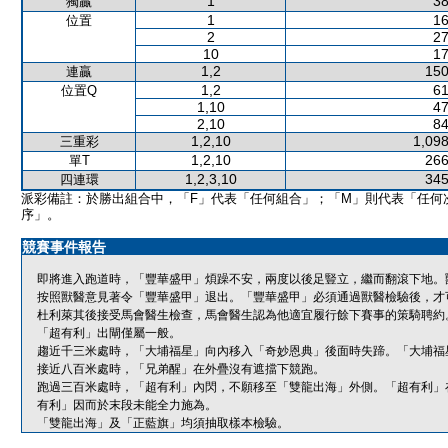
1
38
獨贏
1
16
位置
2
27
10
17
1,2
150
連贏
1,2
61
位置Q
1,10
47
2,10
84
1,2,10
1,098
三重彩
1,2,10
266
單T
1,2,3,10
345
四連環
派彩備註：於勝出組合中，「F」代表「任何組合」；「M」則代表「任何
序」。
競賽事件報告
即將進入跑道時，「豐華盛甲」煩躁不安，兩度以後足豎立，繼而翻滾下地。
按照獸醫意見著令「豐華盛甲」退出。「豐華盛甲」必須通過獸醫檢驗後，才
杜利萊其後接受馬會醫生檢查，馬會醫生認為他適宜履行餘下賽事的策騎聘約
「超有利」出閘僅屬一般。
趨近千三米處時，「大埔福星」向內移入「奇妙恩典」後面時失蹄。「大埔福
接近八百米處時，「兄弟醒」在外疊沒有遮擋下競跑。
跑過三百米處時，「超有利」內閃，不願移至「雙龍出海」外側。「超有利」
有利」因而於末段未能全力施為。
「雙龍出海」及「正藍旗」均須抽取樣本檢驗。