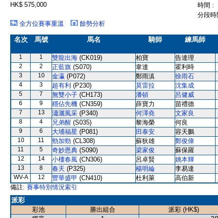
HK$ 575,000
時間 :
分段時間
全方位賽事重溫
餘勢分析
名次
馬號
馬名
騎師
練馬師
1
1
雙龍出海
(CK019)
柏寶
告達理
2
2
正藍旗
(S070)
韋達
霍利時
3
10
金瀛
(P072)
鄭雨滇
徐雨石
4
3
超有利
(P230)
莫雷拉
沈集成
5
7
無雙小子
(CH173)
潘頓
呂健威
6
9
穩佔先機
(CN359)
薛寶力
苗禮德
7
13
瀟灑風采
(P340)
何澤堯
文家良
8
4
兄弟醒
(S035)
黎海榮
何良
9
6
大埔福星
(P081)
田泰安
容天鵬
10
11
勁加勁
(CL308)
蘇狄雄
鄭俊偉
11
5
奇妙恩典
(S090)
梁家俊
蘇保羅
12
14
小樓春風
(CN306)
呂卓賢
姚本輝
13
8
春天
(P325)
楊明綸
李易達
WV-A
12
豐華盛甲
(CN410)
杜利萊
高伯新
備註:
賽事特別情況索引
派彩
彩池
勝出組合
派彩 (HK$)