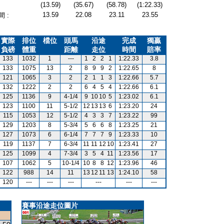
(13.59)
(35.67)
(58.78)
(1:22.33)
13.59
22.08
23.11
23.55
 :
實際
排位
檔位
頭馬
沿途
完成
獨贏
負磅
體重
距離
走位
時間
賠率
133
1032
1
---
1
2
2
1
1:22.33
3.8
133
1075
13
2
8
9
9
2
1:22.65
8
121
1065
3
2
2
1
1
3
1:22.66
5.7
132
1222
2
2
6
4
5
4
1:22.66
6.1
125
1136
9
4-1/4
9
10
10
5
1:23.02
6.1
123
1100
11
5-1/2
12
13
13
6
1:23.20
24
115
1053
12
5-1/2
4
3
3
7
1:23.22
99
129
1203
8
5-3/4
5
6
6
8
1:23.25
21
127
1073
6
6-1/4
7
7
7
9
1:23.33
10
119
1137
7
6-3/4
11
11
12
10
1:23.41
27
125
1099
4
7-3/4
3
5
4
11
1:23.56
17
107
1062
5
10-1/4
10
8
8
12
1:23.96
46
122
988
14
11
13
12
11
13
1:24.10
58
120
---
---
---
---
---
---
賽事沿途走位圖片