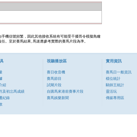
內手機信號頻繁，因此其他接收系統有可能受干擾而令模擬鳥瞰
任。至於賽馬結果, 馬迷應參考實際的賽馬片段為準。
具
視聽播放區
實用資訊
量
賽日收音機
賽馬日一般資訊
據
賽馬節目
檔位統計
介紹
試閘片段
騎師王統計
對及初岀馬成績
自購馬來港前賽事片段
靈活玩
遷紀錄
賽馬娛樂新聞
傳媒專用區
數