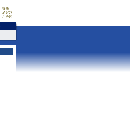
賽馬
足智彩
六合彩
少