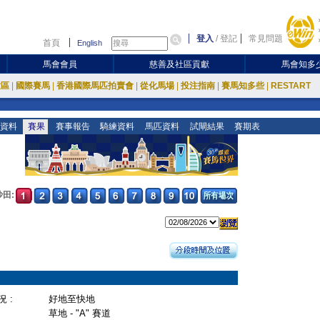
登入
/
登記
常見問題
首頁
English
馬會會員
慈善及社區貢獻
馬會知多
放區
|
國際賽馬
|
香港國際馬匹拍賣會
|
從化馬場
|
投注指南
|
賽馬知多些
|
RESTART
資料
賽果
賽事報告
騎練資料
馬匹資料
試閘結果
賽期表
沙田:
 :
好地至快地
草地 - "A" 賽道