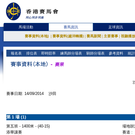
馬場活動
賽馬資訊
足球資訊
賽事資料(本地)
|
賽事資料(越洋轉播)
|
賽馬新聞
|
主要賽事
|
視聽播
報名表
排位表
即時賠率
練馬師分場表
騎師分場表
參考資料
統計
賽事日期: 14/09/2014 沙田
第 1 場 (1)
第五班 - 1400米 - (40-15)
場地狀況
添華讓賽
賽道 :