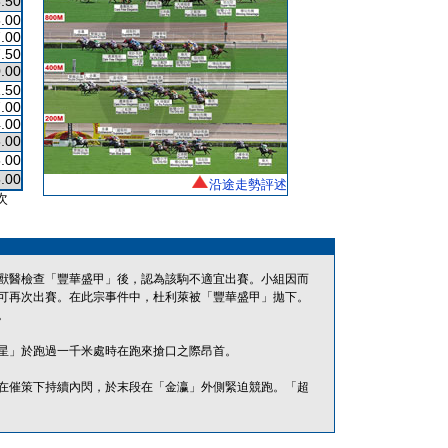
.50
.00
.00
.50
.00
.50
.00
.00
.00
.00
.00
沿途走勢評述
次
獸醫檢查「豐華盛甲」後，認為該駒不適宜出賽。小組因而
可再次出賽。在此宗事件中，杜利萊被「豐華盛甲」拋下。
。
星」於跑過一千米處時在跑來搶口之際昂首。
在催策下持續內閃，於末段在「金瀛」外側緊迫競跑。「超